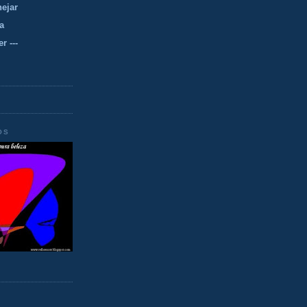
nejar
a
r ---
OS