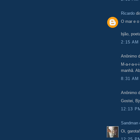
Ricardo
di
O mar e o
bjão, poet
2:15 AM
Anônimo d
M-a-r-a-v-
manhã. Ab
8:31 AM
Anônimo d
Gostei, Bj
12:13 P
Sandman o
Oi, garota
12:25 P