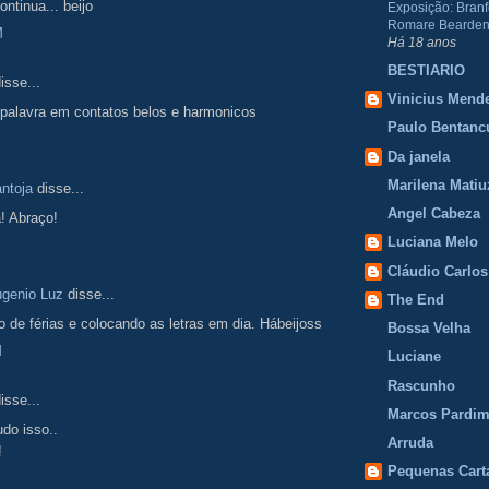
ontinua... beijo
Exposição: Branf
Romare Bearden
M
Há 18 anos
BESTIARIO
isse...
Vinicius Mend
palavra em contatos belos e harmonicos
Paulo Bentanc
Da janela
Marilena Matiu
ntoja
disse...
Angel Cabeza
a! Abraço!
Luciana Melo
Cláudio Carlos
ugenio Luz
disse...
The End
 de férias e colocando as letras em dia. Hábeijoss
Bossa Velha
M
Luciane
Rascunho
isse...
Marcos Pardi
udo isso..
Arruda
!
Pequenas Cart