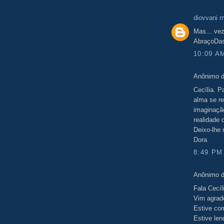
diovvani 
Mas... vez
AbraçoDas
10:09 A
Anônimo d
Cecília. P
alma se r
imaginação
realidade 
Deixo-lhe
Dora
8:49 PM
Anônimo d
Fala Cecíl
Vim agrade
Estive com
Estive len