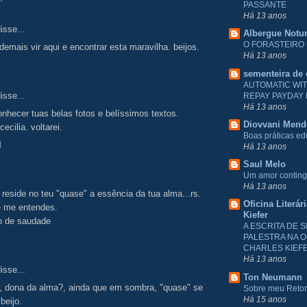
PASSANTE
Há 13 anos
isse...
Albergue Notu
O FORASTEIRO
demais vir aqui e encontrar esta maravilha. beijos.
Há 13 anos
sementeira de
AUTOMATIC WI
isse...
REPAY PAYDAY
Há 13 anos
onhecer tuas belas fotos e belíssimos textos.
Diovvani Men
ecilia. voltarei.
Boas práticas e
M
Há 13 anos
Saul Melo
Um amor conting
Há 13 anos
 reside no teu "quase" a essência da tua alma...rs.
Oficina Literár
e me entendes.
Kiefer
io de saudade
A ESCRITA DE S
PALESTRA NA O
CHARLES KIEF
Há 13 anos
isse...
Ton Neumann
r, dona da alma?, ainda que em sombra, "quase" se
Sobre meu Reto
Há 15 anos
 beijo.