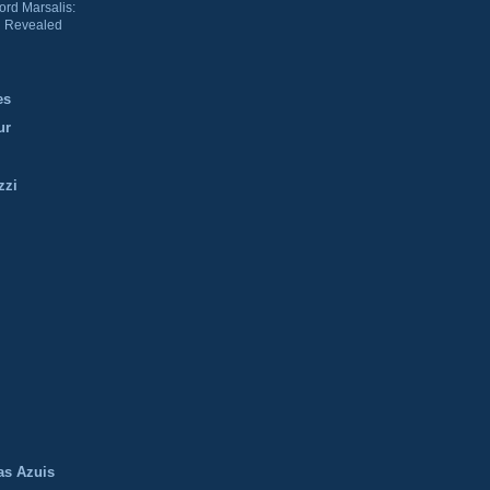
ord Marsalis:
 Revealed
es
ur
zzi
m
as Azuis