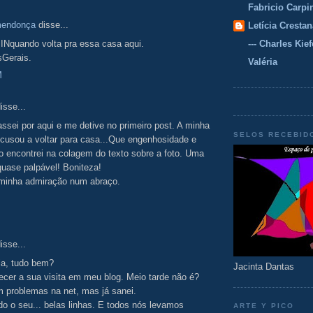
Fabricio Carpi
mendonça
disse...
Letícia Crestan
INquando volta pra essa casa aqui.
--- Charles Kiefe
Gerais.
Valéria
M
isse...
assei por aqui e me detive no primeiro post. A minha
SELOS RECEBID
ecusou a voltar para casa...Que engenhosidade e
 encontrei na colagem do texto sobre a foto. Uma
quase palpável! Boniteza!
 minha admiração num abraço.
isse...
ia, tudo bem?
Jacinta Dantas
cer a sua visita em meu blog. Meio tarde não é?
 problemas na net, mas já sanei.
do o seu... belas linhas. E todos nós levamos
ARTE Y PICO