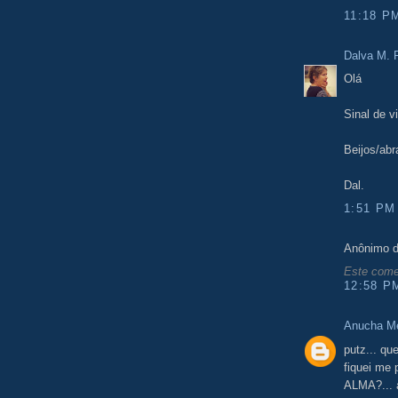
11:18 P
Dalva M. F
Olá
Sinal de vi
Beijos/abr
Dal.
1:51 PM
Anônimo d
Este comen
12:58 P
Anucha M
putz... qu
fiquei me
ALMA?... a