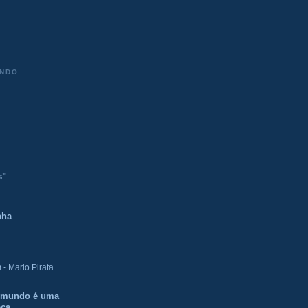
ENDO
s"
nha
- Mario Pirata
O mundo é uma
eca.