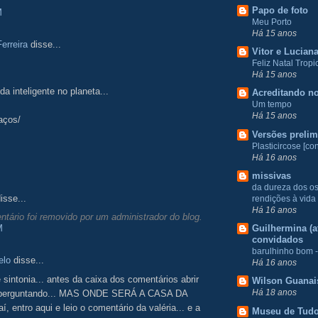
Papo de foto
M
Meu Porto
Há 15 anos
erreira
disse...
Vitor e Lucian
Feliz Natal Tropic
Há 15 anos
da inteligente no planeta...
Acreditando no
Um tempo
Há 15 anos
aços/
Versões prelim
Plasticircose [con
Há 16 anos
missivas
da dureza dos o
isse...
rendições à vida
Há 16 anos
tário foi removido por um administrador do blog.
M
Guilhermina (at
convidados
barulhinho bom -
elo
disse...
Há 16 anos
e sintonia... antes da caixa dos comentários abrir
Wilson Guanai
Há 18 anos
 perguntando... MAS ONDE SERÁ A CASA DA
í, entro aqui e leio o comentário da valéria... e a
Museu de Tud