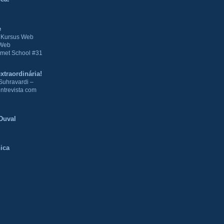
e
| Kursus Web
 Web
met School #31
xtraordinária!
Suhravardi –
ntrevista com
Duval
ica