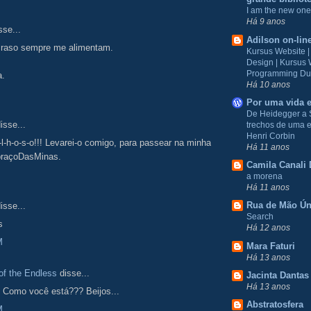
I am the new one
Há 9 anos
sse...
Adilson on-lin
 raso sempre me alimentam.
Kursus Website 
Design | Kursus
Programming Du
a.
Há 10 anos
Por uma vida e
De Heidegger a 
isse...
trechos de uma e
Henri Corbin
i-l-h-o-s-o!!! Levarei-o comigo, para passear na minha
Há 11 anos
raçoDasMinas.
Camila Canali 
a morena
Há 11 anos
Rua de Mão Ún
isse...
Search
s
Há 12 anos
M
Mara Faturi
Há 13 anos
f the Endless
disse...
Jacinta Dantas
Há 13 anos
! Como você está??? Beijos...
Abstratosfera
M