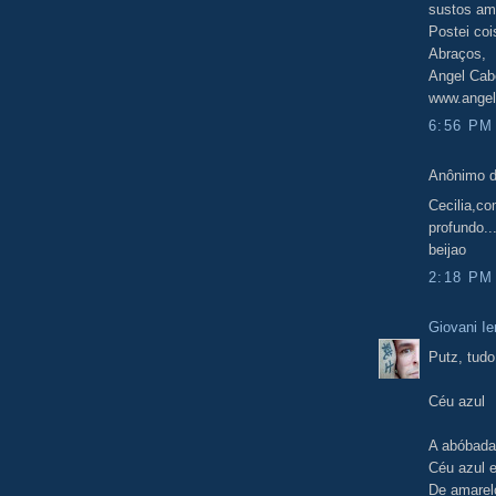
sustos am
Postei coi
Abraços,
Angel Cab
www.angel
6:56 PM
Anônimo d
Cecilia,c
profundo..
beijao
2:18 PM
Giovani Ie
Putz, tudo
Céu azul
A abóbada
Céu azul e
De amarel