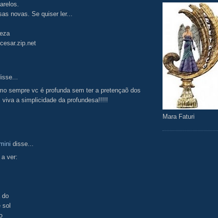
arelos.
sas novas. Se quiser ler...
eza
cesar.zip.net
isse...
omo sempre vc é profunda sem ter a pretençaõ dos
. viva a simplicidade da profundesa!!!!!
Mara Faturi
mini
disse...
 a ver:
 do
 sol
o