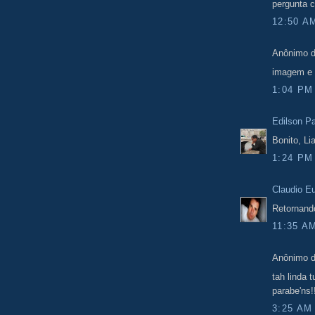
pergunta c
12:50 A
Anônimo d
imagem e 
1:04 PM
Edilson Pa
Bonito, Li
1:24 PM
Claudio E
Retornando
11:35 A
Anônimo d
tah linda t
parabe'ns!
3:25 AM