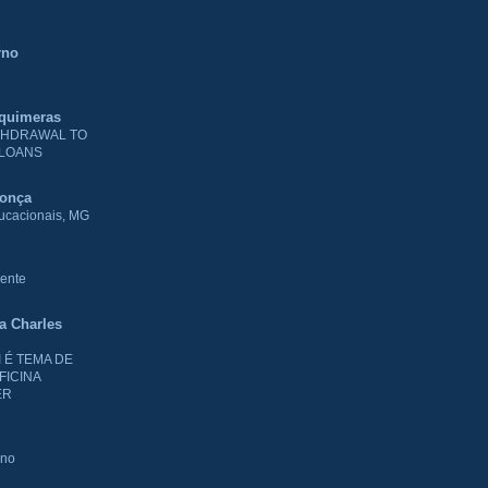
rno
 quimeras
THDRAWAL TO
 LOANS
donça
ducacionais, MG
ente
ia Charles
I É TEMA DE
FICINA
ER
rno