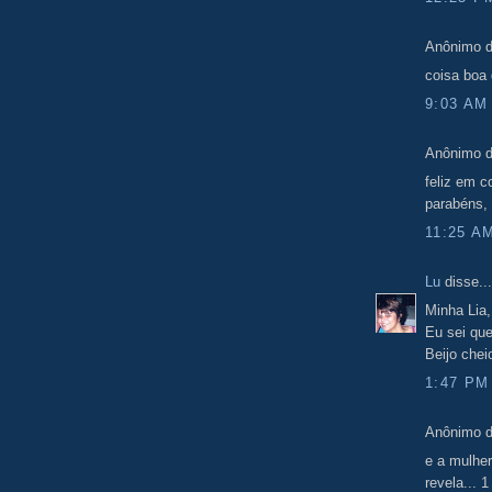
Anônimo d
coisa boa 
9:03 AM
Anônimo d
feliz em c
parabéns, c
11:25 A
Lu
disse...
Minha Lia,
Eu sei qu
Beijo che
1:47 PM
Anônimo d
e a mulhe
revela... 1