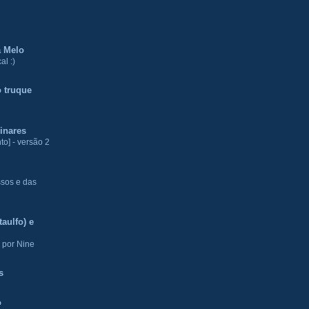
a Melo
al :)
 truque
inares
to] - versão 2
ssos e das
aulfo) e
 por Nine
s
o