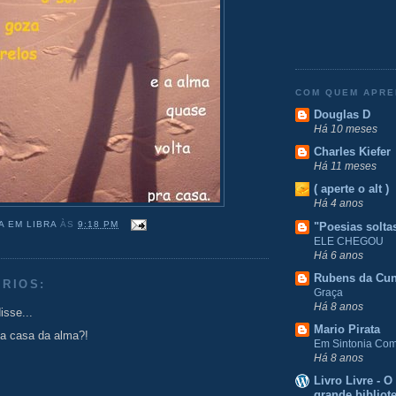
COM QUEM APR
Douglas D
Há 10 meses
Charles Kiefer
Há 11 meses
( aperte o alt )
Há 4 anos
A EM LIBRA
ÀS
9:18 PM
"Poesias solta
ELE CHEGOU
Há 6 anos
Rubens da Cu
RIOS:
Graça
Há 8 anos
isse...
Mario Pirata
 a casa da alma?!
Em Sintonia Com 
Há 8 anos
Livro Livre - 
grande bibliot