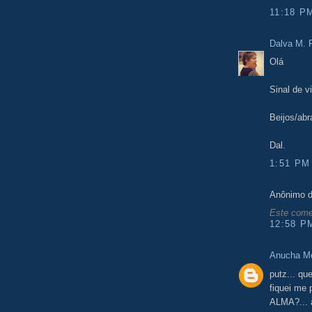
11:18 P
Dalva M. F
Olá
Sinal de vi
Beijos/abr
Dal.
1:51 PM
Anônimo d
Este comen
12:58 P
Anucha M
putz... qu
fiquei me
ALMA?... a