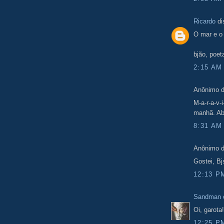
Ricardo
di
O mar e o
bjão, poet
2:15 AM
Anônimo d
M-a-r-a-v-
manhã. Ab
8:31 AM
Anônimo d
Gostei, Bj
12:13 P
Sandman o
Oi, garota
12:25 P