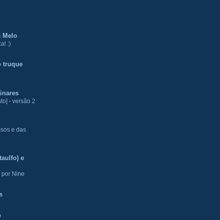
a Melo
al :)
 truque
inares
to] - versão 2
ssos e das
aulfo) e
 por Nine
s
o