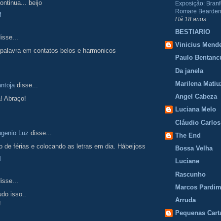
ontinua... beijo
Exposição: Branf
Romare Bearden
M
Há 18 anos
BESTIARIO
isse...
Vinicius Mend
palavra em contatos belos e harmonicos
Paulo Bentanc
Da janela
Marilena Matiu
ntoja
disse...
Angel Cabeza
a! Abraço!
Luciana Melo
Cláudio Carlos
ugenio Luz
disse...
The End
 de férias e colocando as letras em dia. Hábeijoss
Bossa Velha
M
Luciane
Rascunho
isse...
Marcos Pardi
udo isso..
Arruda
!
Pequenas Cart