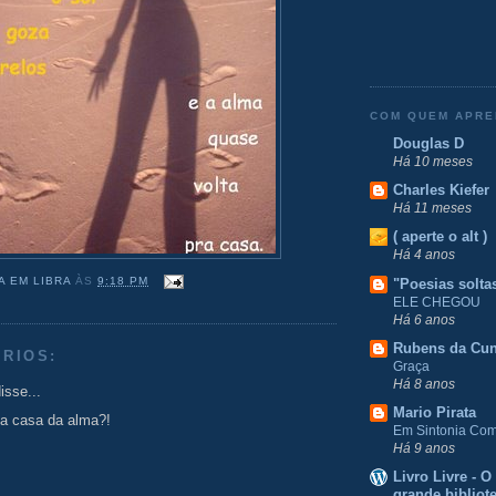
COM QUEM APR
Douglas D
Há 10 meses
Charles Kiefer
Há 11 meses
( aperte o alt )
Há 4 anos
A EM LIBRA
ÀS
9:18 PM
"Poesias solta
ELE CHEGOU
Há 6 anos
Rubens da Cu
RIOS:
Graça
Há 8 anos
isse...
Mario Pirata
 a casa da alma?!
Em Sintonia Com 
Há 9 anos
Livro Livre - 
grande bibliot