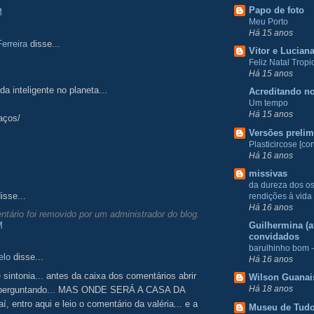
Papo de foto
M
Meu Porto
Há 15 anos
erreira
disse...
Vitor e Lucian
Feliz Natal Tropic
Há 15 anos
da inteligente no planeta...
Acreditando no
Um tempo
Há 15 anos
aços/
Versões prelim
Plasticircose [con
Há 16 anos
missivas
da dureza dos o
isse...
rendições à vida
Há 16 anos
tário foi removido por um administrador do blog.
M
Guilhermina (at
convidados
barulhinho bom -
elo
disse...
Há 16 anos
e sintonia... antes da caixa dos comentários abrir
Wilson Guanai
Há 18 anos
 perguntando... MAS ONDE SERÁ A CASA DA
í, entro aqui e leio o comentário da valéria... e a
Museu de Tud