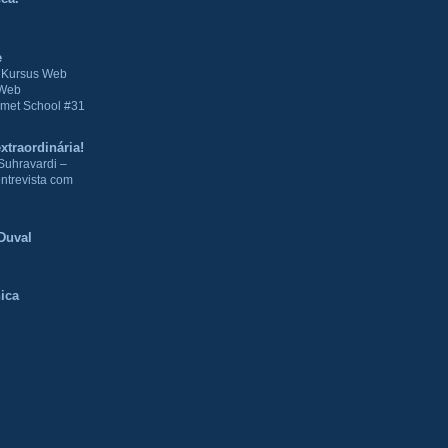
e
| Kursus Web
 Web
met School #31
xtraordinária!
Suhravardi –
ntrevista com
Duval
ica