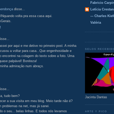
Fabricio Carpi
mendonça
disse...
Letícia Crestan
INquando volta pra essa casa aqui.
--- Charles Kiefe
Gerais.
Valéria
M
isse...
assei por aqui e me detive no primeiro post. A minha
SELOS RECEBID
ecusou a voltar para casa...Que engenhosidade e
 encontrei na colagem do texto sobre a foto. Uma
quase palpável! Boniteza!
 minha admiração num abraço.
isse...
ia, tudo bem?
Jacinta Dantas
cer a sua visita em meu blog. Meio tarde não é?
 problemas na net, mas já sanei.
do o seu... belas linhas. E todos nós levamos
ARTE Y PICO