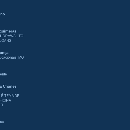
rno
 quimeras
THDRAWAL TO
 LOANS
donça
ducacionais, MG
ente
ia Charles
I É TEMA DE
FICINA
ER
rno