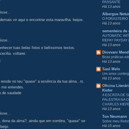
PASSANTE
Há 13 anos
isse...
Albergue Notu
O FORASTEIRO
demais vir aqui e encontrar esta maravilha. beijos.
Há 13 anos
sementeira de
AUTOMATIC WI
isse...
REPAY PAYDAY
Há 13 anos
onhecer tuas belas fotos e belíssimos textos.
Diovvani Men
ecilia. voltarei.
Boas práticas e
M
Há 13 anos
Saul Melo
Um amor conting
Há 13 anos
 reside no teu "quase" a essência da tua alma...rs.
Oficina Literár
e me entendes.
Kiefer
io de saudade
A ESCRITA DE S
PALESTRA NA O
CHARLES KIEF
Há 13 anos
isse...
Ton Neumann
r, dona da alma?, ainda que em sombra, "quase" se
Sobre meu Reto
Há 15 anos
 beijo.