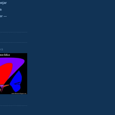
nejar
a
r ---
OS