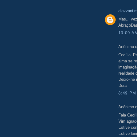
diovvani 
Mas... vez
AbraçoDas
10:09 A
Anônimo d
Cecília. P
alma se r
imaginação
realidade 
Deixo-lhe
Dora
8:49 PM
Anônimo d
Fala Cecíl
Vim agrade
Estive com
Estive len