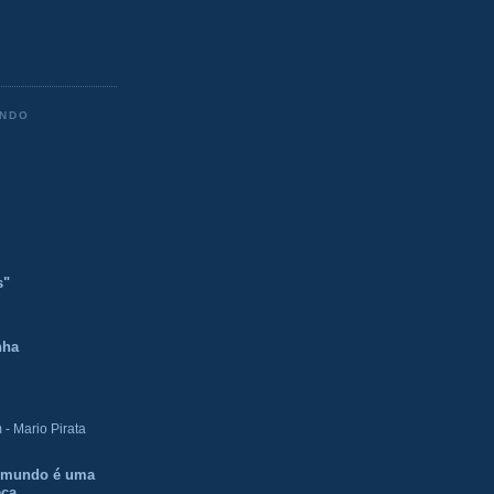
ENDO
s"
nha
- Mario Pirata
O mundo é uma
eca.