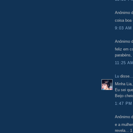
Anônimo d
coisa boa 
9:03 AM
Anônimo d
feliz em c
parabéns, c
11:25 A
Lu
disse...
Minha Lia,
Eu sei qu
Beijo che
1:47 PM
Anônimo d
e a mulhe
revela... 1