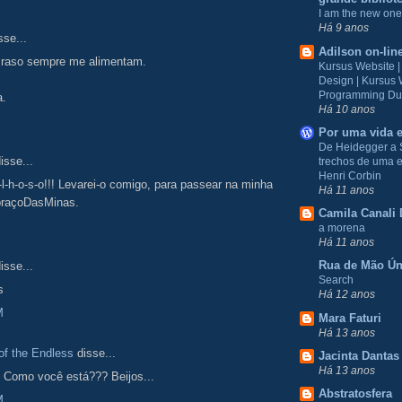
I am the new one
Há 9 anos
sse...
Adilson on-lin
 raso sempre me alimentam.
Kursus Website 
Design | Kursus
Programming Du
a.
Há 10 anos
Por uma vida e
De Heidegger a 
isse...
trechos de uma e
Henri Corbin
i-l-h-o-s-o!!! Levarei-o comigo, para passear na minha
Há 11 anos
raçoDasMinas.
Camila Canali 
a morena
Há 11 anos
Rua de Mão Ún
isse...
Search
s
Há 12 anos
M
Mara Faturi
Há 13 anos
f the Endless
disse...
Jacinta Dantas
Há 13 anos
! Como você está??? Beijos...
Abstratosfera
M