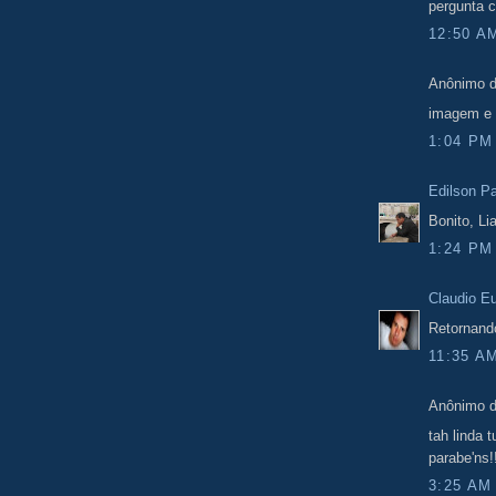
pergunta c
12:50 A
Anônimo d
imagem e 
1:04 PM
Edilson Pa
Bonito, Li
1:24 PM
Claudio E
Retornando
11:35 A
Anônimo d
tah linda t
parabe'ns!
3:25 AM