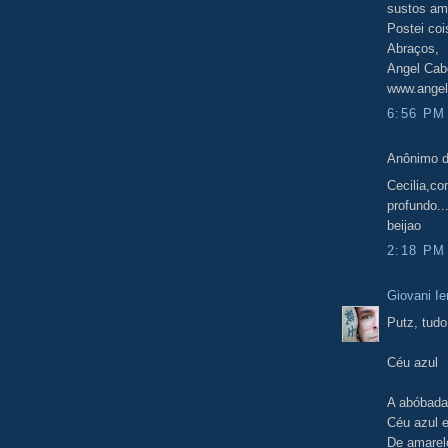
sustos am
Postei coi
Abraços,
Angel Cab
www.angel
6:56 PM
Anônimo d
Cecilia,c
profundo..
beijao
2:18 PM
Giovani Ie
Putz, tudo
Céu azul
A abóbada
Céu azul e
De amarel