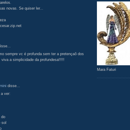
arelos.
sas novas. Se quiser ler...
eza
cesar.zip.net
isse...
omo sempre vc é profunda sem ter a pretençaõ dos
. viva a simplicidade da profundesa!!!!!
Mara Faturi
mini
disse...
 a ver:
 do
 sol
o