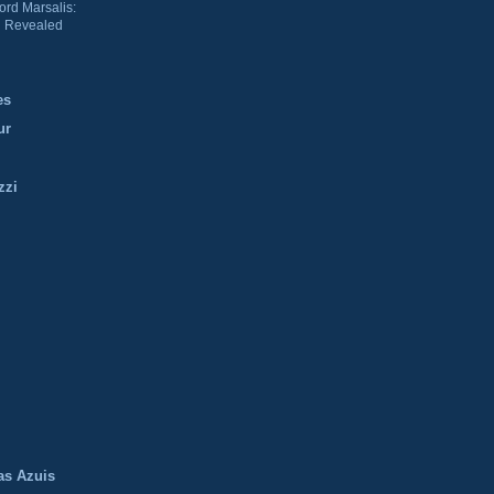
ord Marsalis:
 Revealed
es
ur
zzi
m
as Azuis