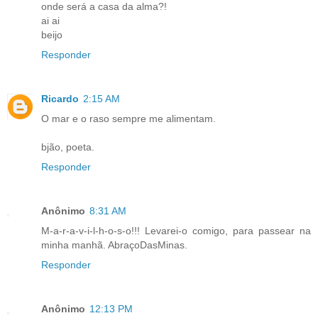
onde será a casa da alma?!
ai ai
beijo
Responder
Ricardo
2:15 AM
O mar e o raso sempre me alimentam.
bjão, poeta.
Responder
Anônimo
8:31 AM
M-a-r-a-v-i-l-h-o-s-o!!! Levarei-o comigo, para passear na
minha manhã. AbraçoDasMinas.
Responder
Anônimo
12:13 PM