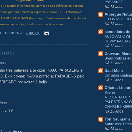
PASSANTE
o que alguns já conhecem: nem tudo são silêncios de espinho
Há 13 anos
 poema ganhou o primeiro lugar no 3º CONCURSO NACIONAL
Albergue Notu
A ROSA ASES-RS (Associação Santa-rosense de Escritores).
O FORASTEIRO
Há 13 anos
emoro com vocês, de olhos e coração atentos.
sementeira de
A EM LIBRA
ÀS
4:08 PM
AUTOMATIC WI
REPAY PAYDAY
Há 13 anos
RIOS:
Diovvani Men
Boas práticas e
isse...
Há 13 anos
enho três palavras a te dizer: ÑÃO, PARABÉNS e
Saul Melo
Um amor conting
. Explico-me: NÃO à profecia; PARABÉNS pelo
Há 13 anos
BRIGADO por voltar. 1 beijo
Oficina Literár
Kiefer
A ESCRITA DE S
PALESTRA NA O
isse...
CHARLES KIEF
 a vida!
Há 13 anos
Ton Neumann
Sobre meu Reto
Há 15 anos
 Carlos
disse...