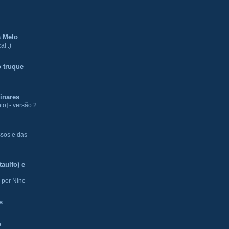
a Melo
al :)
 truque
inares
to] - versão 2
ssos e das
aulfo) e
 por Nine
s
o