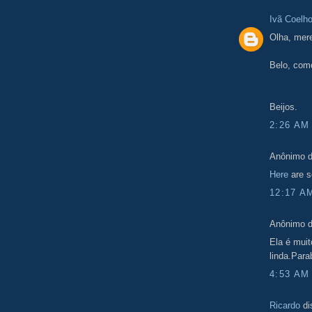
Ivã Coelh
Olha, mere
Belo, com
Beijos.
2:26 AM
Anônimo d
Here
are so
12:17 A
Anônimo d
Ela é mui
linda.Par
4:53 AM
Ricardo
di