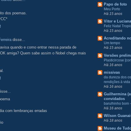
Papo de foto
Meu Porto
ito dos poemas.
Há 15 anos
 *CC*
Vitor e Lucian
Feliz Natal Tropic
M
Há 15 anos
Acreditando no
erreira
disse...
Um tempo
 avisa quando e como entrar nessa parada de
Há 15 anos
 OK amiga? Quem sabe assim o Nobel chega mais
Versões prelim
Plasticircose [con
Há 16 anos
al.
missivas
da dureza dos o
M
rendições à vida
Há 16 anos
isse...
Guilhermina (at
convidados
 poema
barulhinho bom -
Há 16 anos
rdia com lembranças erradas
Wilson Guanai
Há 18 anos
io
Museu de Tud