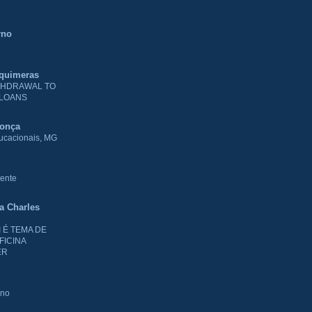
rno
 quimeras
THDRAWAL TO
 LOANS
donça
ducacionais, MG
ente
ia Charles
I É TEMA DE
FICINA
ER
rno