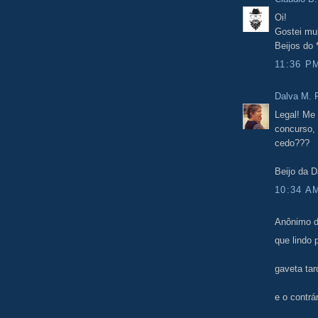
Oi!
Gostei mu
Beijos do
11:36 P
Dalva M. F
Legal! Me
concurso,
cedo???
Beijo da D
10:34 A
Anônimo d
que lindo
gaveta ta
e o contrár