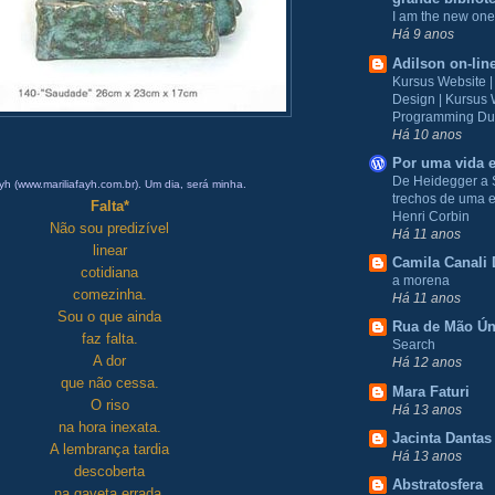
I am the new one
Há 9 anos
Adilson on-lin
Kursus Website 
Design | Kursus
Programming Du
Há 10 anos
Por uma vida e
De Heidegger a 
yh (
www.mariliafayh.com.br
). Um dia, será minha.
trechos de uma e
Falta*
Henri Corbin
Não sou predizível
Há 11 anos
linear
Camila Canali 
cotidiana
a morena
comezinha.
Há 11 anos
Sou o que ainda
Rua de Mão Ún
faz falta.
Search
A dor
Há 12 anos
que não cessa.
Mara Faturi
O riso
Há 13 anos
na hora inexata.
Jacinta Dantas
A lembrança tardia
Há 13 anos
descoberta
Abstratosfera
na gaveta errada.