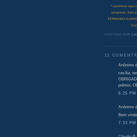
* reproduzo aqui 
sangrante. Este
FERNANDO ALBINO D
Com
POSTADO POR
LU
11 COMENTÁ
Anônimo d
cecília, t
OBRIGADO
prêmio; O
6:25 PM
Anônimo d
Bem vinda
7:33 PM
Cláudio B.