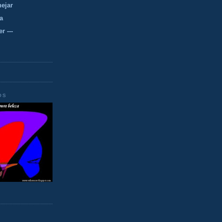
nejar
a
r ---
OS