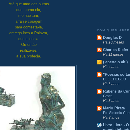
Até que uma das outras
que, como ela,
me habitam,
arranje coragem
para contestá-la,
COM QUEM APR
entrego-lhes a Palavra,
Douglas D
que silencia.
Há 10 meses
Ou então
Charles Kiefer
realiza-se,
Há 11 meses
a sua profecia.
( aperte o alt )
Há 4 anos
"Poesias solta
ELE CHEGOU
Há 6 anos
Rubens da Cu
Graça
Há 8 anos
Mario Pirata
Em Sintonia Com 
Há 8 anos
Livro Livre - 
grande bibliot