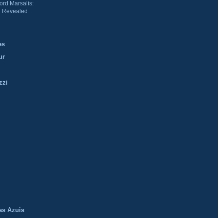
ord Marsalis:
 Revealed
es
ur
zzi
m
as Azuis