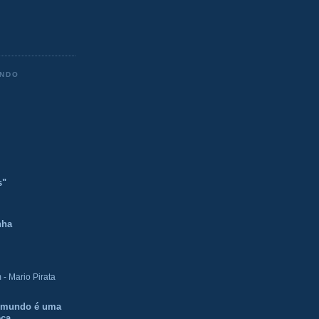
ENDO
s"
nha
- Mario Pirata
O mundo é uma
eca.