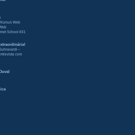
e
| Kursus Web
 Web
met School #31
xtraordinária!
Suhravardi –
ntrevista com
Duval
ica