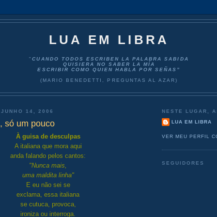
LUA EM LIBRA
"
CUANDO TODOS ESCRIBEN LA PALABRA SABIDA
QUISIERA NO SABER LA MÍA
ESCRIBIR COMO QUIEN HABLA POR SEÑAS”
(MARIO BENEDETTI, PREGUNTAS AL AZAR)
 JUNHO 14, 2006
NESTE LUGAR, A
s, só um pouco
LUA EM LIBRA
À guisa de desculpas
VER MEU PERFIL 
A italiana que mora aqui
anda falando pelos cantos:
SEGUIDORES
"Nunca mais,
uma maldita linha"
E eu não sei se
exclama, essa italiana
se cutuca, provoca,
ironiza ou interroga.