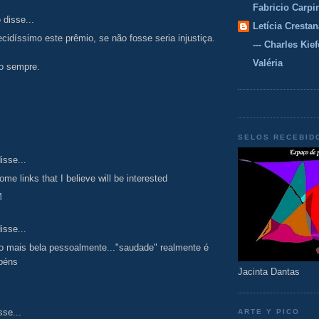
Fabricio Carpi
o
disse...
Letícia Crestan
cidíssimo este prêmio, se não fosse seria injustiça.
--- Charles Kiefe
Valéria
o sempre.
SELOS RECEBID
isse...
me links that I believe will be interested
M
isse...
to mais bela pessoalmente..."saudade" realmente é
abéns
Jacinta Dantas
sse...
ARTE Y PICO