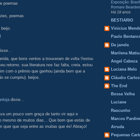
Exposição: Branf
re poemas
Romare Bearden
Há 18 anos
istes, poemas
BESTIARIO
beijo.
Vinicius Mend
M
Paulo Bentanc
Da janela
isse...
Marilena Matiu
uerida, que bons ventos a trouxeram de volta !!estou
Angel Cabeza
eu retorno. sua literatura nos faz falta, creia. estou
Luciana Melo
bém com o prêmio que ganhou.(ainda bem que a
ão se cumpriu). beijos.
Cláudio Carlos
The End
Bossa Velha
ntoja
disse...
Luciane
Rascunho
va um pouco sem graça de tanto vir aqui e
Marcos Pardi
 o mesmo de muitos dias... Que bom que estás de
m quer que seja entre as muitas que és! Abraço!
Arruda
Pequenas Cart