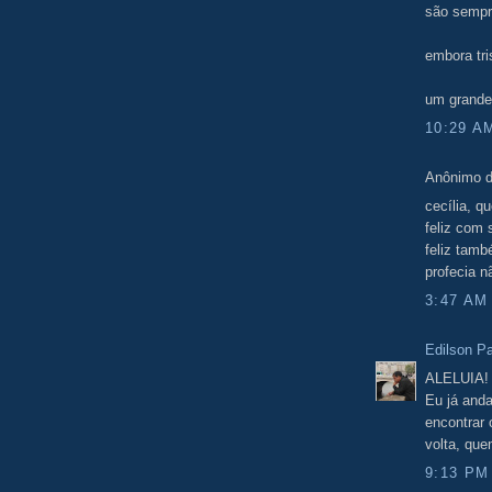
são semp
embora tr
um grande 
10:29 A
Anônimo d
cecília, q
feliz com s
feliz tam
profecia n
3:47 AM
Edilson Pa
ALELUIA!
Eu já anda
encontrar
volta, que
9:13 PM