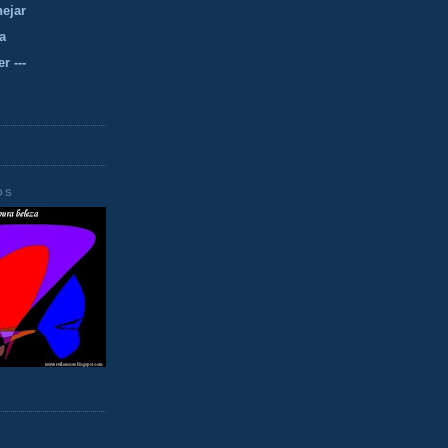
nejar
a
r ---
OS