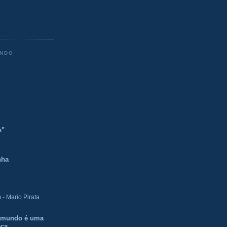
ENDO
s"
nha
- Mario Pirata
O mundo é uma
eca.