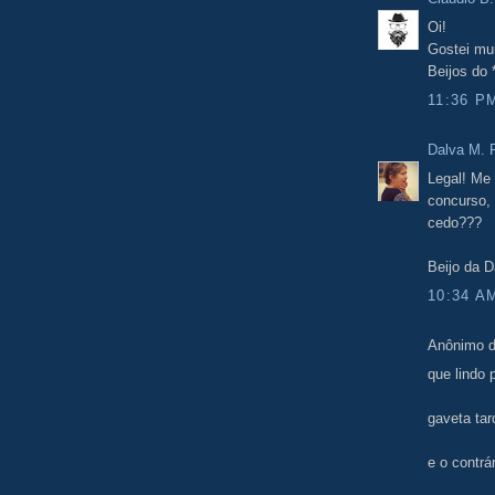
Oi!
Gostei mu
Beijos do
11:36 P
Dalva M. F
Legal! Me
concurso,
cedo???
Beijo da D
10:34 A
Anônimo d
que lindo
gaveta ta
e o contrár