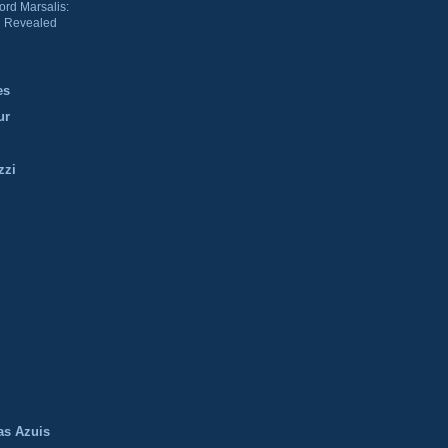
ord Marsalis:
 Revealed
es
ur
zzi
m
as Azuis