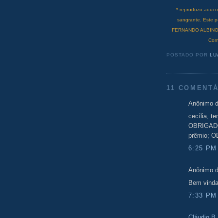
* reproduzo aqui 
sangrante. Este
FERNANDO ALBINO D
Com
POSTADO POR
LU
11 COMENTÁ
Anônimo d
cecília, t
OBRIGADO
prêmio; O
6:25 PM
Anônimo d
Bem vinda
7:33 PM
Cláudio B.