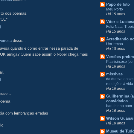
Papo de foto
Meu Porto
ito dos poemas.
Há 15 anos
 *CC*
Vitor e Lucian
Feliz Natal Tropic
M
Há 15 anos
Acreditando no
erreira
disse...
Um tempo
 avisa quando e como entrar nessa parada de
Há 15 anos
 OK amiga? Quem sabe assim o Nobel chega mais
Versões prelim
Plasticircose [con
Há 16 anos
al.
missivas
da dureza dos o
M
rendições à vida
Há 16 anos
isse...
Guilhermina (at
convidados
 poema
barulhinho bom -
Há 16 anos
rdia com lembranças erradas
Wilson Guanai
Há 18 anos
io
Museu de Tud