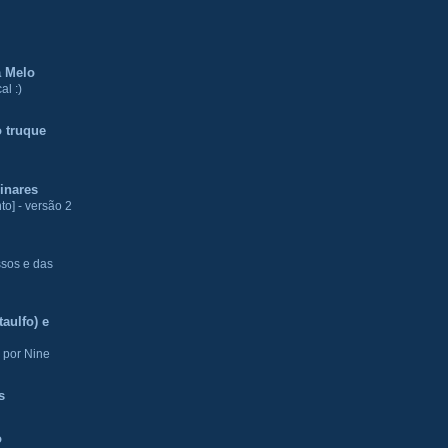
a Melo
al :)
 truque
inares
to] - versão 2
ssos e das
aulfo) e
 por Nine
s
o