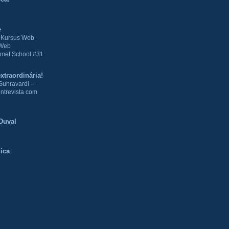
e
| Kursus Web
 Web
met School #31
xtraordinária!
Suhravardi –
ntrevista com
Duval
ica