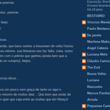
Exposição: Branf
re poemas
Romare Bearden
Há 18 anos
istes, poemas
BESTIARIO
beijo.
Vinicius Mend
M
Paulo Bentanc
Da janela
isse...
Marilena Matiu
uerida, que bons ventos a trouxeram de volta !!estou
Angel Cabeza
eu retorno. sua literatura nos faz falta, creia. estou
Luciana Melo
bém com o prêmio que ganhou.(ainda bem que a
ão se cumpriu). beijos.
Cláudio Carlos
The End
Bossa Velha
ntoja
disse...
Luciane
Rascunho
va um pouco sem graça de tanto vir aqui e
Marcos Pardi
 o mesmo de muitos dias... Que bom que estás de
m quer que seja entre as muitas que és! Abraço!
Arruda
Pequenas Cart