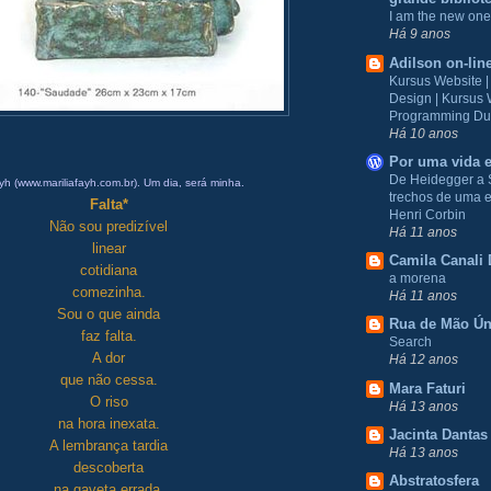
I am the new one
Há 9 anos
Adilson on-lin
Kursus Website 
Design | Kursus
Programming Du
Há 10 anos
Por uma vida e
De Heidegger a 
yh (
www.mariliafayh.com.br
). Um dia, será minha.
trechos de uma e
Falta*
Henri Corbin
Não sou predizível
Há 11 anos
linear
Camila Canali 
cotidiana
a morena
comezinha.
Há 11 anos
Sou o que ainda
Rua de Mão Ún
faz falta.
Search
A dor
Há 12 anos
que não cessa.
Mara Faturi
O riso
Há 13 anos
na hora inexata.
Jacinta Dantas
A lembrança tardia
Há 13 anos
descoberta
Abstratosfera
na gaveta errada.