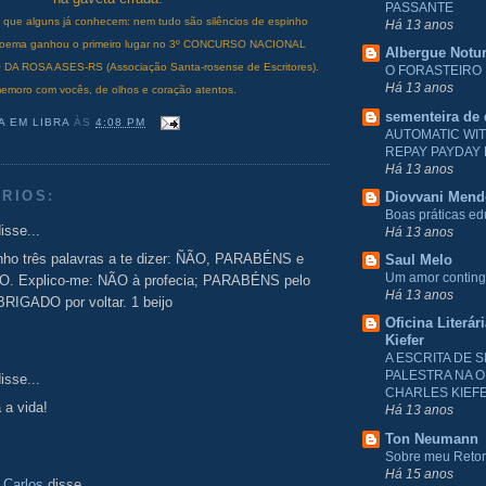
PASSANTE
o que alguns já conhecem: nem tudo são silêncios de espinho
Há 13 anos
 poema ganhou o primeiro lugar no 3º CONCURSO NACIONAL
Albergue Notu
A ROSA ASES-RS (Associação Santa-rosense de Escritores).
O FORASTEIRO
Há 13 anos
emoro com vocês, de olhos e coração atentos.
sementeira de
A EM LIBRA
ÀS
4:08 PM
AUTOMATIC WI
REPAY PAYDAY
Há 13 anos
RIOS:
Diovvani Men
Boas práticas e
isse...
Há 13 anos
enho três palavras a te dizer: ÑÃO, PARABÉNS e
Saul Melo
Um amor conting
. Explico-me: NÃO à profecia; PARABÉNS pelo
Há 13 anos
BRIGADO por voltar. 1 beijo
Oficina Literár
Kiefer
A ESCRITA DE S
PALESTRA NA O
isse...
CHARLES KIEF
 a vida!
Há 13 anos
Ton Neumann
Sobre meu Reto
Há 15 anos
 Carlos
disse...