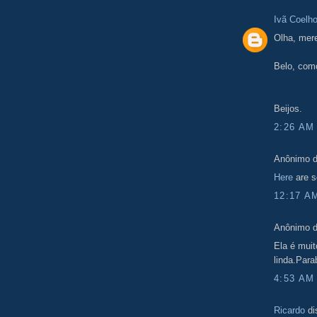
Ivã Coelh
Olha, mere
Belo, com
Beijos.
2:26 AM
Anônimo d
Here
are so
12:17 A
Anônimo d
Ela é mui
linda.Par
4:53 AM
Ricardo
di