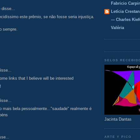
Fabricio Carpi
o
disse...
Letícia Crestan
cidíssimo este prêmio, se não fosse seria injustiça.
--- Charles Kiefe
Valéria
o sempre.
SELOS RECEBID
isse...
me links that I believe will be interested
M
isse...
to mais bela pessoalmente..."saudade" realmente é
abéns
Jacinta Dantas
sse...
ARTE Y PICO