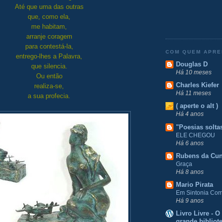
Até que uma das outras
que, como ela,
me habitam,
arranje coragem
para contestá-la,
COM QUEM APR
entrego-lhes a Palavra,
Douglas D
que silencia.
Há 10 meses
Ou então
Charles Kiefer
realiza-se,
Há 11 meses
a sua profecia.
( aperte o alt )
Há 4 anos
"Poesias solta
ELE CHEGOU
Há 6 anos
Rubens da Cu
Graça
Há 8 anos
Mario Pirata
Em Sintonia Com 
Há 9 anos
Livro Livre - 
grande bibliot