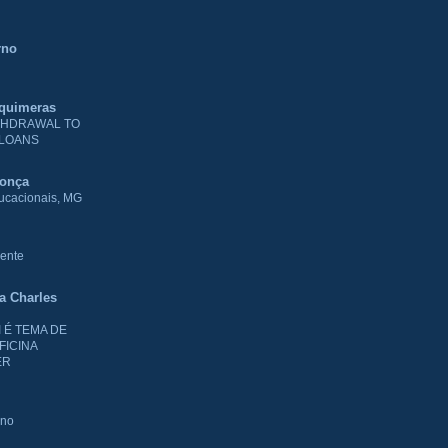
rno
 quimeras
THDRAWAL TO
 LOANS
donça
ducacionais, MG
ente
ia Charles
I É TEMA DE
FICINA
ER
rno