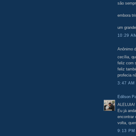
são semp
embora tr
um grande 
10:29 A
Anônimo d
cecília, q
feliz com s
feliz tam
profecia n
3:47 AM
Edilson Pa
ALELUIA!
Eu já anda
encontrar
volta, que
9:13 PM