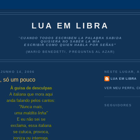
LUA EM LIBRA
"
CUANDO TODOS ESCRIBEN LA PALABRA SABIDA
QUISIERA NO SABER LA MÍA
ESCRIBIR COMO QUIEN HABLA POR SEÑAS”
(MARIO BENEDETTI, PREGUNTAS AL AZAR)
 JUNHO 14, 2006
NESTE LUGAR, A
s, só um pouco
LUA EM LIBRA
À guisa de desculpas
VER MEU PERFIL 
A italiana que mora aqui
anda falando pelos cantos:
SEGUIDORES
"Nunca mais,
uma maldita linha"
E eu não sei se
exclama, essa italiana
se cutuca, provoca,
ironiza ou interroga.