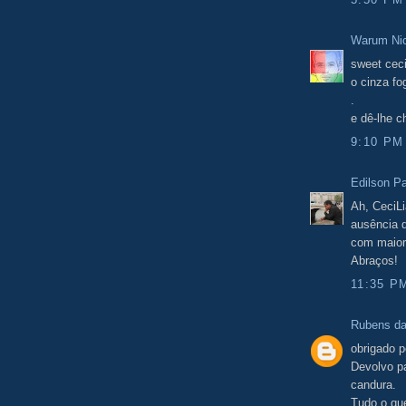
Warum Ni
sweet cecil
o cinza fo
.
e dê-lhe c
9:10 PM
Edilson Pa
Ah, CeciLi
ausência d
com maior
Abraços!
11:35 P
Rubens d
obrigado p
Devolvo pa
candura.
Tudo o qu