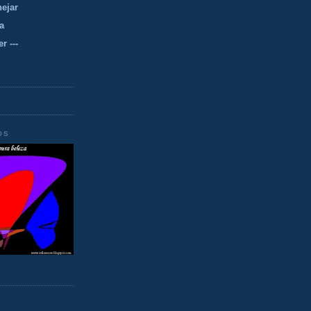
nejar
a
r ---
OS