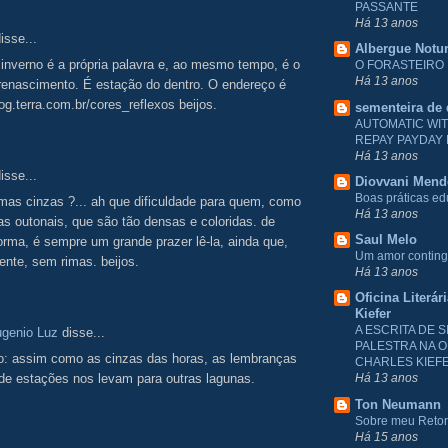
PASSANTE
Há 13 anos
isse...
Albergue Notu
 inverno é a própria palavra e, ao mesmo tempo, é o
O FORASTEIRO
Há 13 anos
renascimento. É estação do dentro. O endereço é
olog.terra.com.br/cores_reflexos beijos.
sementeira de
AUTOMATIC WI
REPAY PAYDAY
Há 13 anos
isse...
Diovvani Men
Boas práticas e
mas cinzas ?... ah que dificuldade para quem, como
Há 13 anos
s outonais, que são tão densas e coloridas. de
Saul Melo
orma, é sempre um grande prazer lê-la, ainda que,
Um amor conting
nte, sem rimas. beijos.
Há 13 anos
Oficina Literár
Kiefer
A ESCRITA DE S
ugenio Luz
disse...
PALESTRA NA O
o: assim como as cinzas das horas, as lembranças
CHARLES KIEF
de estações nos levam para outras lagunas.
Há 13 anos
Ton Neumann
Sobre meu Reto
Há 15 anos