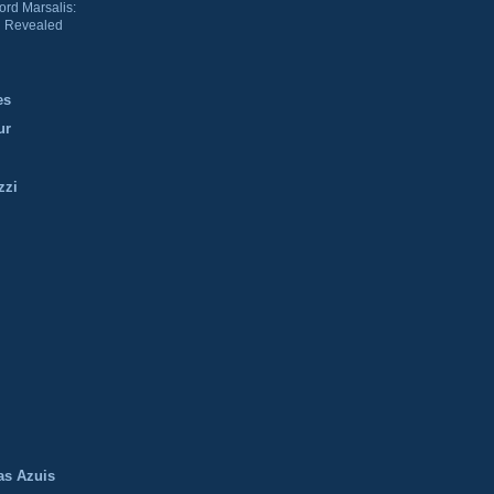
ord Marsalis:
 Revealed
es
ur
zzi
m
as Azuis