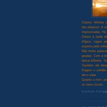
Outono. Minhas c
dos plátanos. A vi
improvisadas. Há 
Ontem à tarde ele
d'água, vagou p
esperou pela milés
Não tenho palavra
geadas. Com a in
deixar bilhetes. S
Também ele desp
friagem e solidã
ele o sabe.
Quanto a mim, por
os seus cinzas.
POSTADO POR
LU