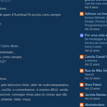
RIOS:
I am the new one
Há 9 anos
isse...
Adilson on-lin
 de quem é?Lembras?A escrita como sempre
Kursus Website 
Design | Kursus
!
Programming Du
Há 10 anos
Por uma vida e
De Heidegger a 
trechos de uma e
 Carlos
disse...
Henri Corbin
Há 11 anos
esbotado...
Camila Canali 
to, como sempre.
a morena
 *CC*
Há 11 anos
Rua de Mão Ún
Search
Há 12 anos
isse...
Mara Faturi
pelo belíssimo título, além de multi-interpretativo,
Há 13 anos
o, cecília. e convenhamos: é mesmo difícil, senão
ssível, conseguir rimas para os cinzas que não
Jacinta Dantas
Há 13 anos
 próprias. beijo, moça.
Abstratosfera