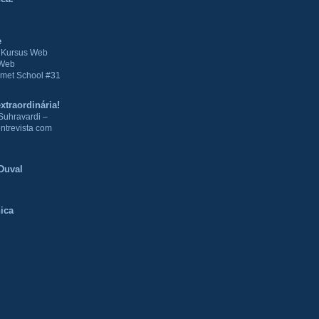
e
| Kursus Web
 Web
met School #31
xtraordinária!
Suhravardi –
ntrevista com
Duval
ica