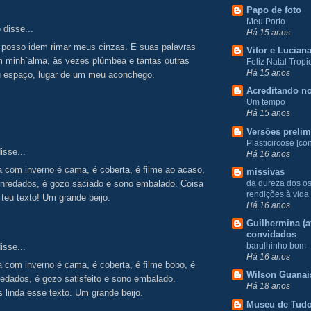
Papo de foto
Meu Porto
o
disse...
Há 15 anos
 posso idem rimar meus cinzas. E suas palavras
Vitor e Lucian
 minh´alma, às vezes plúmbea e tantas outras
Feliz Natal Tropic
Há 15 anos
u espaço, lugar de um meu aconchego.
Acreditando no
Um tempo
Há 15 anos
Versões prelim
Plasticircose [con
isse...
Há 16 anos
 com inverno é cama, é coberta, é filme ao acaso,
missivas
da dureza dos o
enredados, é gozo saciado e sono embalado. Coisa
rendições à vida
 teu texto! Um grande beijo.
Há 16 anos
Guilhermina (at
convidados
barulhinho bom -
isse...
Há 16 anos
 com inverno é cama, é coberta, é filme bobo, é
Wilson Guanai
edados, é gozo satisfeito e sono embalado.
Há 18 anos
 linda esse texto. Um grande beijo.
Museu de Tud