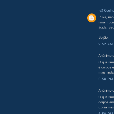
Ivã Coelh
Puxa, não
rimam com
ácida. Se
Beijão.
9:52 AM
Anônimo d
O que rima
é corpos 
mais linda
5:50 PM
Anônimo d
O que rima
corpos enr
Coisa mais
5:50 PM