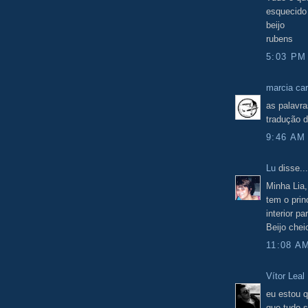
esquecido 
beijo
rubens
5:03 PM
marcia car
as palavra
tradução d
9:46 AM
Lu
disse...
Minha Lia
tem o prin
interior pa
Beijo chei
11:08 A
Vítor Leal
eu estou q
que tudo 