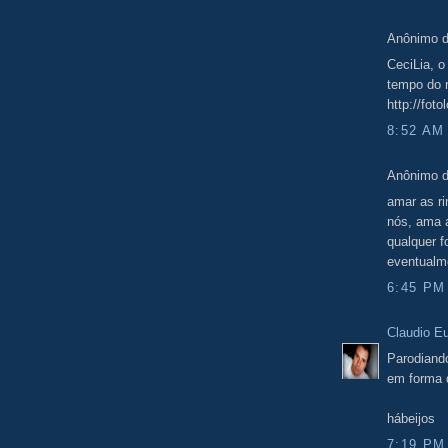
Anônimo d
CeciLia, o
tempo do 
http://fot
8:52 AM
Anônimo d
amar as ri
nós, ama a
qualquer f
eventualme
6:45 PM
Claudio E
Parodiand
em forma 
hábeijos
7:19 PM