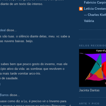
Fabricio Carpi
diante de um texto tão intenso.
Letícia Crestan
--- Charles Kiefe
Valéria
deal
disse...
s são tuas. o silêncio diante delas, meu. vc sabe a
as nuvens baixas. beijo.
SELOS RECEBID
, sabes bem que pouco gosto do inverno, mas ele
cípio ativo da vida: as sombras que revolvem o
ra mais tarde vomitar arco-íris.
o de saudade.
M
Jacinta Dantas
 Barros
disse...
uase como diz a Lu, é preciso vir o Inverno para
ARTE Y PICO
se apague e possa nascer na próxima Primavera... é