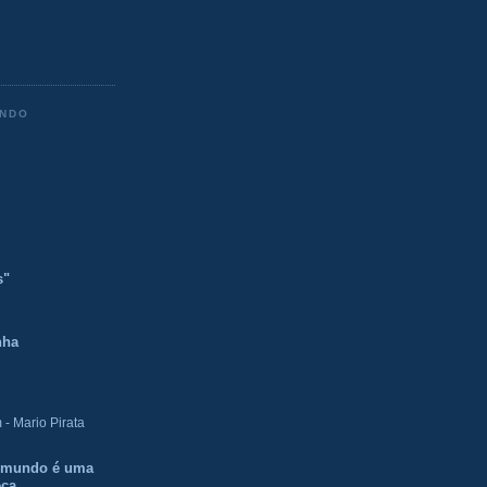
ENDO
s"
nha
- Mario Pirata
O mundo é uma
eca.