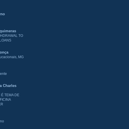
rno
 quimeras
THDRAWAL TO
 LOANS
donça
ducacionais, MG
ente
ia Charles
I É TEMA DE
FICINA
ER
rno