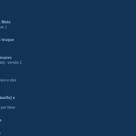
a Melo
al :)
 truque
inares
to] - versão 2
ssos e das
aulfo) e
 por Nine
s
o