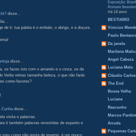
Exposição: Branf
Romare Bearden
Há 18 anos
cht?
disse...
BESTIARIO
ia...
ge de ti: tua paleta é o embalo, o abrigo, e a doçura.
Vinicius Mend
Paulo Bentanc
hima!
Da janela
Marilena Matiu
Angel Cabeza
ntoja
disse...
Luciana Melo
a, se fazes isto com o amarelo e o cinza, se da
o Verbo retiras tamanha beleza, o que não farás
Cláudio Carlos
es cores-favores?
The End
Bossa Velha
M
Luciane
Rascunho
a Cunha
disse...
Marcos Pardi
ela visita e palavras.
ra ti também palavras revestidas de espanto e
Arruda
Pequenas Cart
e meu corpo não gosta de inverno, é um pouco