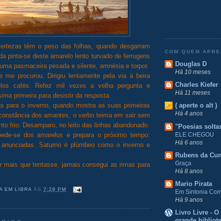
ertezas têm o peso das folhas, quando desgarram
COM QUEM APR
da pinta-se deste amarelo lento turvado de ferrugens
Douglas D
uma pasmaceira pesada e silente, amnésia e torpor.
Há 10 meses
 me procurou. Dirigiu lentamente pela via à beira
Charles Kiefer
elos cafés. Refez mil vezes a velha pergunta e
Há 11 meses
ima primeira para desistir da resposta.
s para o inverno, quando mostra as suas primeiras
( aperte o alt )
Há 4 anos
constância dos amantes, o verbo teima em sair sem
into frio. Desamparo, no leito das linhas abandonado.
"Poesias solta
ELE CHEGOU
ede-se dos amarelos e prepara o próximo tempo:
Há 6 anos
o anunciadas. Saturno é plúmbeo como o inverno e
Rubens da Cu
Graça
 mais que tentasse, jamais consegui as rimas para
Há 8 anos
Mario Pirata
A EM LIBRA
ÀS
7:29 PM
Em Sintonia Com 
Há 9 anos
Livro Livre - 
grande bibliot