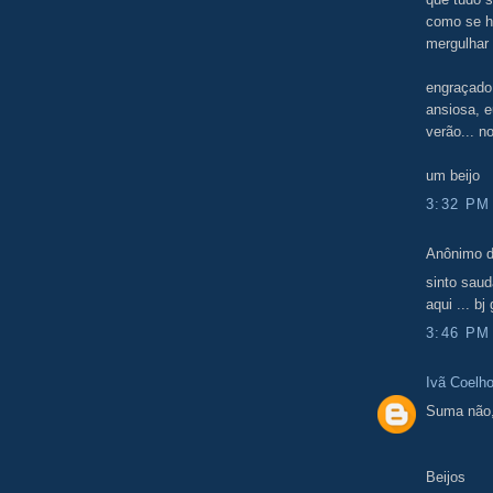
como se h
mergulhar 
engraçado 
ansiosa, e
verão... n
um beijo
3:32 PM
Anônimo d
sinto sau
aqui ... bj
3:46 PM
Ivã Coelh
Suma não, 
Beijos