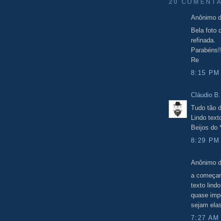
20 COMENTÁ
Anônimo d
Bela foto
refinada.
Parabéns!!
Re
8:15 PM
Cláudio B.
Tudo tão d
Lindo tex
Beijos do
8:29 PM
Anônimo d
a começar 
texto lind
quase impo
sejam elas
7:27 AM