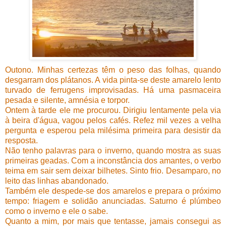
Outono. Minhas certezas têm o peso das folhas, quando
desgarram dos plátanos. A vida pinta-se deste amarelo lento
turvado de ferrugens improvisadas. Há uma pasmaceira
pesada e silente, amnésia e torpor.
Ontem à tarde ele me procurou. Dirigiu lentamente pela via
à beira d'água, vagou pelos cafés. Refez mil vezes a velha
pergunta e esperou pela milésima primeira para desistir da
resposta.
Não tenho palavras para o inverno, quando mostra as suas
primeiras geadas. Com a inconstância dos amantes, o verbo
teima em sair sem deixar bilhetes. Sinto frio. Desamparo, no
leito das linhas abandonado.
Também ele despede-se dos amarelos e prepara o próximo
tempo: friagem e solidão anunciadas. Saturno é plúmbeo
como o inverno e ele o sabe.
Quanto a mim, por mais que tentasse, jamais consegui as