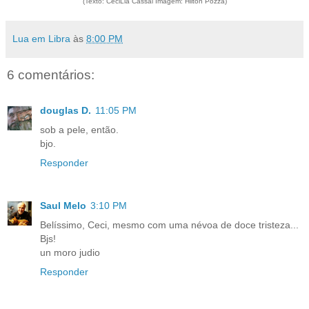
(Texto: CeciLia Cassal Imagem: Hilton Pozza)
Lua em Libra
às
8:00 PM
6 comentários:
douglas D.
11:05 PM
sob a pele, então.
bjo.
Responder
Saul Melo
3:10 PM
Belíssimo, Ceci, mesmo com uma névoa de doce tristeza...
Bjs!
un moro judio
Responder