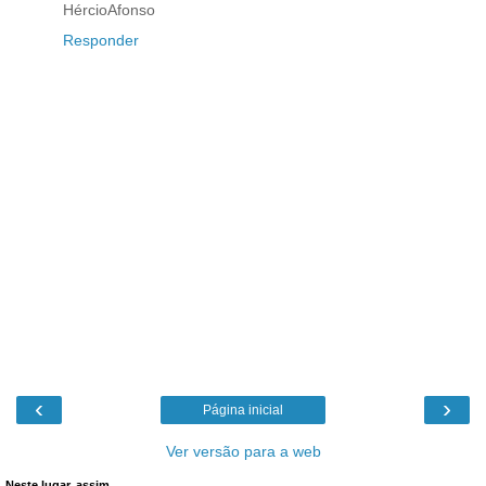
HércioAfonso
Responder
‹
›
Página inicial
Ver versão para a web
Neste lugar, assim...