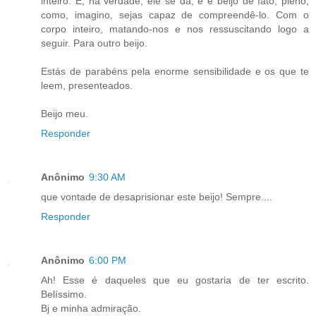
inteiro. E, na verdade, ele se dá, é é beijo de fato, pleno,
como, imagino, sejas capaz de compreendê-lo. Com o
corpo inteiro, matando-nos e nos ressuscitando logo a
seguir. Para outro beijo.
Estás de parabéns pela enorme sensibilidade e os que te
leem, presenteados.
Beijo meu.
Responder
Anônimo
9:30 AM
que vontade de desaprisionar este beijo! Sempre....
Responder
Anônimo
6:00 PM
Ah! Esse é daqueles que eu gostaria de ter escrito.
Belíssimo.
Bj e minha admiração.