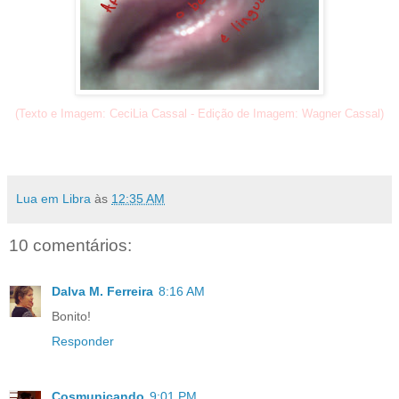
(Texto e Imagem: CeciLia Cassal - Edição de Imagem: Wagner Cassal)
Lua em Libra
às
12:35 AM
10 comentários:
Dalva M. Ferreira
8:16 AM
Bonito!
Responder
Cosmunicando
9:01 PM