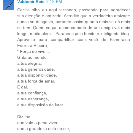
Valdemir Reis
2:18 PM
Cecilia olha eu aqui visitando, passando para agradecer
sua atenção e amizade. Acredito que a verdadeira amizade
nunca se desgasta, portanto assim quanto mais se dá mais
se tem. Quem segue acompanhado de um amigo vai mais
longe, muito além... Parabéns pelo bonito e inteligente blog.
Aproveito para compartilhar com você de Esmeralda
Ferreira Ribeiro;
“ Força de viver...
Grita ao mundo
a tua alegria,
a tua generosidade,
a tua disponibilidade,
a tua força de amar.
E daí,
a tua confiança,
a tua esperança,
a tua disposição de lutar.
Diz-lhe
que vale a pena viver,
que a grandeza está no ser,