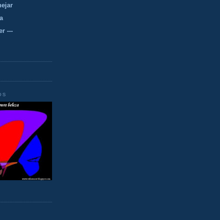
nejar
a
r ---
OS