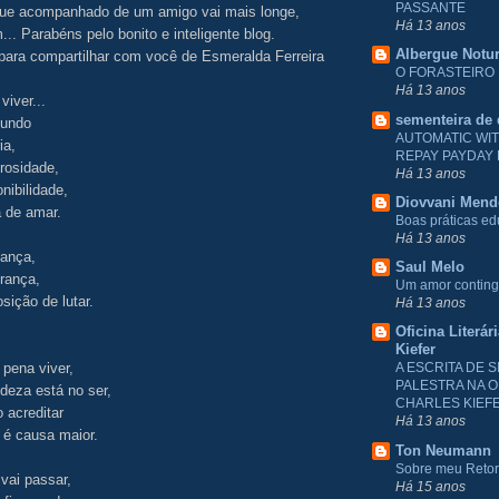
PASSANTE
e acompanhado de um amigo vai mais longe,
Há 13 anos
... Parabéns pelo bonito e inteligente blog.
Albergue Notu
para compartilhar com você de Esmeralda Ferreira
O FORASTEIRO
Há 13 anos
viver...
sementeira de
mundo
AUTOMATIC WI
ia,
REPAY PAYDAY
rosidade,
Há 13 anos
nibilidade,
Diovvani Men
a de amar.
Boas práticas e
Há 13 anos
iança,
Saul Melo
rança,
Um amor conting
osição de lutar.
Há 13 anos
Oficina Literár
Kiefer
 pena viver,
A ESCRITA DE S
PALESTRA NA O
deza está no ser,
CHARLES KIEF
o acreditar
Há 13 anos
 é causa maior.
Ton Neumann
Sobre meu Reto
vai passar,
Há 15 anos