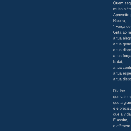
Quem segu
muito além
Aproveito 
Ribeiro;
“ Força de 
Grita ao 
a tua alegr
a tua gene
a tua dispo
a tua forç
E daí,
a tua conf
a tua espe
a tua disp
Diz-lhe
que vale a
que a gran
e é precis
que a vida
E assim,
o efêmero 