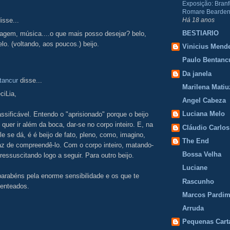
Exposição: Branf
Romare Bearden
isse...
Há 18 anos
BESTIARIO
agem, música....o que mais posso desejar? belo,
elo. (voltando, aos poucos.) beijo.
Vinicius Mend
Paulo Bentanc
Da janela
tancur
disse...
Marilena Matiu
ciLia,
Angel Cabeza
Luciana Melo
assificável. Entendo o "aprisionado" porque o beijo
 quer ir além da boca, dar-se no corpo inteiro. E, na
Cláudio Carlos
le se dá, é é beijo de fato, pleno, como, imagino,
The End
az de compreendê-lo. Com o corpo inteiro, matando-
Bossa Velha
ressuscitando logo a seguir. Para outro beijo.
Luciane
arabéns pela enorme sensibilidade e os que te
Rascunho
senteados.
Marcos Pardi
.
Arruda
Pequenas Cart