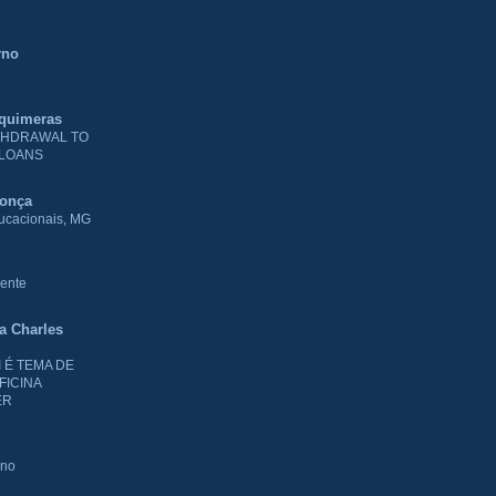
rno
 quimeras
THDRAWAL TO
 LOANS
donça
ducacionais, MG
ente
ia Charles
I É TEMA DE
FICINA
ER
rno