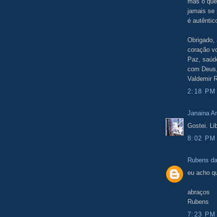
mas o que
jamais se 
é autêntico
Obrigado,
coração v
Paz, saúde
com Deus, 
Valdemir 
2:18 PM
Janaina 
Gostei. Li
8:02 PM
Rubens d
eu acho qu
abraços
Rubens
7:23 PM