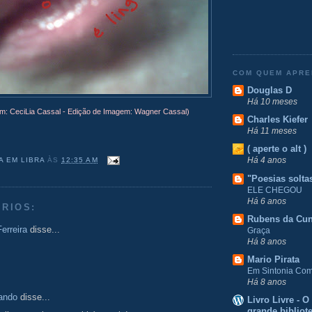
COM QUEM APR
Douglas D
Há 10 meses
m: CeciLia Cassal - Edição de Imagem: Wagner Cassal)
Charles Kiefer
Há 11 meses
( aperte o alt )
Há 4 anos
A EM LIBRA
ÀS
12:35 AM
"Poesias solta
ELE CHEGOU
Há 6 anos
RIOS:
Rubens da Cu
erreira
disse...
Graça
Há 8 anos
Mario Pirata
Em Sintonia Com 
Há 8 anos
ando
disse...
Livro Livre - 
grande bibliot