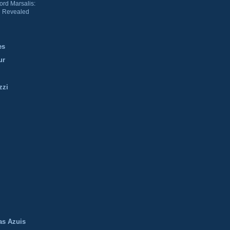
ord Marsalis:
 Revealed
es
ur
zzi
m
as Azuis