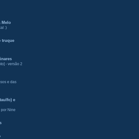
a Melo
al :)
 truque
inares
to] - versão 2
ssos e das
aulfo) e
 por Nine
s
o