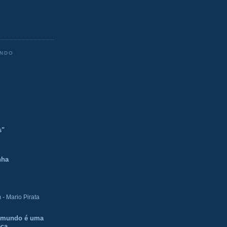
ENDO
s"
nha
- Mario Pirata
O mundo é uma
eca.