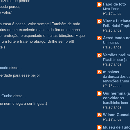
 fizeres de perene
Papo de foto
pode perder,
Meu Porto
 valor.”
Há 15 anos
Vitor e Lucian
 a casa é nossa, volte sempre! Também de todo
Feliz Natal Tropic
otos de um excelente e animado fim de semana.
Há 15 anos
, proteção, prosperidade e muitas bênçãos. Fique
Acreditando no
um forte e fraterno abraço. Brilhe sempre!!!
Um tempo
Reis
Há 15 anos
Versões prelim
Plasticircose [con
Há 16 anos
Amado
disse...
missivas
berdade para esse beijo!
da dureza dos o
rendições à vida
Há 16 anos
Guilhermina (at
a Cunha
disse...
convidados
barulhinho bom -
e nem chega a ser língua :)
Há 16 anos
Wilson Guanai
Há 18 anos
Museu de Tud