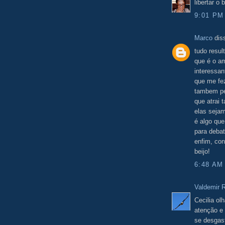
libertar o 
9:01 PM
Marco
diss
tudo resul
que é o am
interessa
que me fez
tambem pel
que atrai
elas seja
é algo que
para debat
enfim, con
beijo!
6:48 AM
Valdemir 
Cecilia ol
atenção e
se desgas