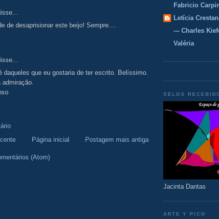
Fabricio Carpi
isse...
Letícia Crestan
e de desaprisionar este beijo! Sempre....
--- Charles Kiefe
Valéria
isse...
 daqueles que eu gostaria de ter escrito. Belíssimo.
a admiração.
nso
SELOS RECEBID
ário
cente
Página inicial
Postagem mais antiga
omentários (Atom)
Jacinta Dantas
ARTE Y PICO