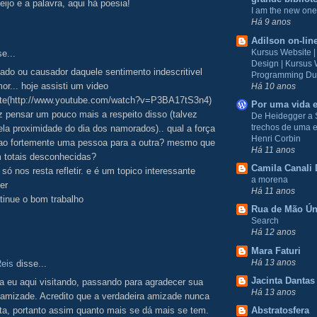
beijo e a palavra, aqui há poesia!
I am the new one
Há 9 anos
Adilson on-lin
Kursus Website 
e...
Design | Kursus
tado ou causador daquele sentimento indescritivel
Programming Du
or... hoje assisti um video
Há 10 anos
nte(http://www.youtube.com/watch?v=P3BA17tS3n4)
Por uma vida e
 pensar um pouco mais a respeito disso (talvez
De Heidegger a 
trechos de uma e
a proximidade do dia dos namorados).. qual a força
Henri Corbin
 tao fortemente uma pessoa para a outra? mesmo que
Há 11 anos
m totais desconhecidas?
Camila Canali 
 só nos resta refletir. e é um topico interessante
a morena
er
Há 11 anos
tinue o bom trabalho
Rua de Mão Ún
Search
Há 12 anos
Mara Faturi
Há 13 anos
Reis
disse...
Jacinta Dantas
ha eu aqui visitando, passando para agradecer sua
Há 13 anos
 amizade. Acredito que a verdadeira amizade nunca
ta, portanto assim quanto mais se dá mais se tem.
Abstratosfera