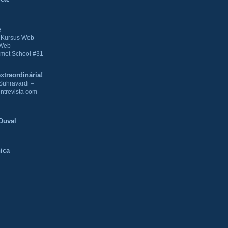
e
| Kursus Web
 Web
met School #31
xtraordinária!
Suhravardi –
ntrevista com
Duval
ica