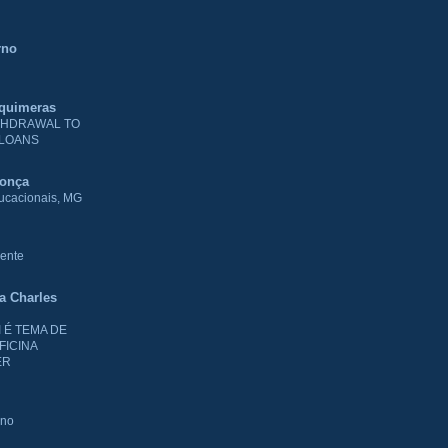
rno
 quimeras
THDRAWAL TO
 LOANS
donça
ducacionais, MG
ente
ia Charles
I É TEMA DE
FICINA
ER
rno