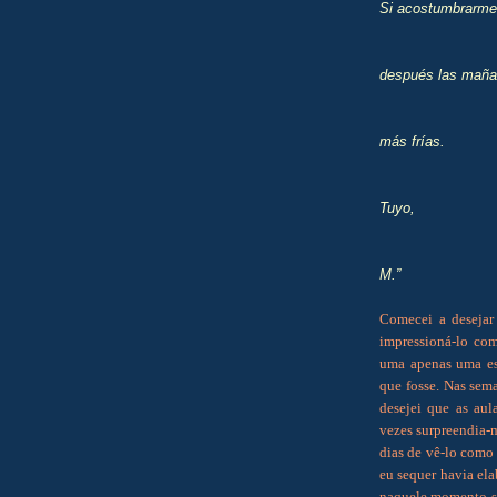
Si acostumbrarme 
después las maña
más frías.
Tuyo,
M.”
Comecei a desejar 
impressioná-lo com
uma apenas uma es
que fosse. Nas sem
desejei que as aul
vezes surpreendia-
dias de vê-lo como 
eu sequer havia ela
naquele momento se 