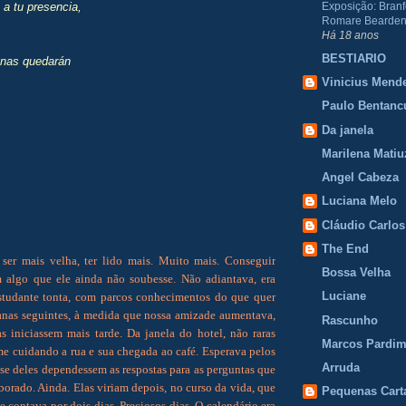
Exposição: Branf
a tu presencia,
Romare Bearden
Há 18 anos
BESTIARIO
nas quedarán
Vinicius Mend
Paulo Bentanc
Da janela
Marilena Matiu
Angel Cabeza
Luciana Melo
Cláudio Carlos
The End
ser mais velha, ter lido mais. Muito mais. Conseguir
Bossa Velha
 algo que ele ainda não soubesse. Não adiantava, era
Luciane
tudante tonta, com parcos conhecimentos do que quer
anas seguintes, à medida que nossa amizade aumentava,
Rascunho
as iniciassem mais tarde. Da janela do hotel, não raras
Marcos Pardi
me cuidando a rua e sua chegada ao café. Esperava pelos
Arruda
se deles dependessem as respostas para as perguntas que
borado. Ainda. Elas viriam depois, no curso da vida, que
Pequenas Cart
contava por dois dias. Preciosos dias. O calendário era