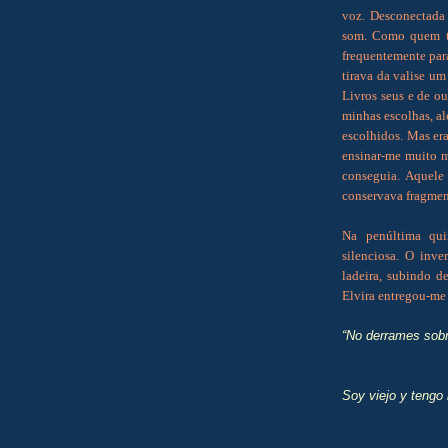
voz. Desconectada 
som. Como quem tem
frequentemente par
tirava da valise um
Livros seus e de ou
minhas escolhas, al
escolhidos. Mas era
ensinar-me muito m
conseguia. Aquele
conservava fragment
Na penúltima quin
silenciosa. O inv
ladeira, subindo d
Elvira entregou-me 
“No derrames sobr
Soy viejo y tengo