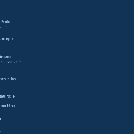
a Melo
al :)
 truque
inares
to] - versão 2
ssos e das
aulfo) e
 por Nine
s
o