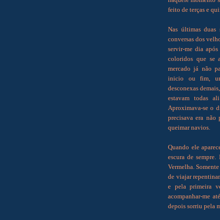
feito de terças e qui
Nas últimas duas 
conversas dos velh
servir-me dia após
coloridos que se 
mercado já não pa
inicio ou fim, u
desconexas demais, 
estavam todas al
Aproximava-se o di
precisava era não 
queimar navios.
Quando ele aparece
escura de sempre. 
Vermelha. Somente 
de viajar repentina
e pela primeira v
acompanhar-me até
depois sorriu pela 