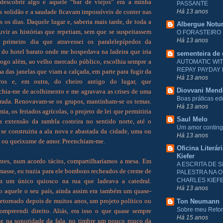
 descobrir algo e aquele “bar de viejos” era a minha
PASSANTE
a solidão e a saudade ficavam impossíveis de conter nas
Há 13 anos
s os dias. Daquele lugar e, saberia mais tarde, de toda a
Albergue Notu
uvir as histórias que repetiam, sem que se suspeitassem
O FORASTEIRO
Há 13 anos
primeiro dia que atravessei os paralelepípedos da
o do hotel barato onde me hospedava na ladeira que iria
sementeira de
 logo além, ao velho mercado público, escolhia sempre a
AUTOMATIC WI
REPAY PAYDAY
 das janelas que viam a calçada, em parte para fugir da
Há 13 anos
ros e, em outra, do cheiro antigo do lugar, que
Diovvani Men
hia-me de acolhimento e me agravava as crises de uma
Boas práticas e
rada. Renovavam-se os grupos, mantinham-se os temas.
Há 13 anos
ia, os feriados agrícolas, o projeto de lei que permitiria
Saul Melo
a extensão da rambla costeira no sentido norte, até o
Um amor conting
 se construiria a ala nova e abastada da cidade, uma ou
Há 13 anos
a ou queixume de amor. Preenchiam-me.
Oficina Literár
Kiefer
tes, num acordo tácito, compartilharíamos a mesa. Em
A ESCRITA DE S
masse, eu trazia para ele bombons recheados de creme de
PALESTRA NA O
CHARLES KIEF
m um único quiosco na rua que ladeava a catedral.
Há 13 anos
o aquele o seu país, ainda assim era também um quase-
retornado depois de muitos anos, um projeto político ou
Ton Neumann
Sobre meu Reto
ompreendi direito. Aliás, era isso o que quase sempre
Há 15 anos
me na sonoridade da fala, no timbre um pouco rouco da