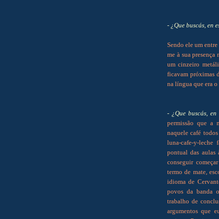
- ¿Que buscás, en e
Sendo ele um entre 
me à sua presença 
um cinzeiro metál
ficavam próximas d
na língua que era o
- ¿Que buscás, en 
permissão que a m
naquele café todos
luna-cafe-y-leche
pontual das aulas 
conseguir começar
termo de mate, esc
idioma de Cervante
povos da banda o
trabalho de conclu
argumentos que eu 