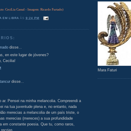
xto: CeciLia Cassal - Imagem: Ricardo Furtado)
A EM LIBRA
ÀS
9:24 PM
RIOS:
Amado
disse...
s, en este lugar de jóvenes?
, Cecilia!
M
Mara Faturi
tancur
disse...
o ar. Pensei na minha melancolia. Compreendi a
ei na tua juventude plena e, no entanto, nada
Não merecias a melancolia de um país triste, o
mas merecias (mereces) a sua profundidade
a em constante poesia. Que tu, como raros,
 recrias.