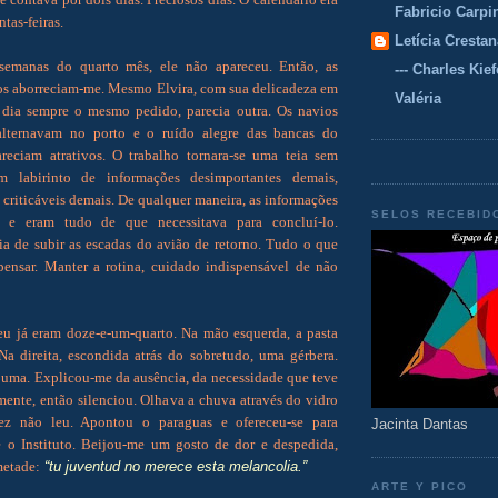
Fabricio Carpi
ntas-feiras.
Letícia Crestan
semanas do quarto mês, ele não apareceu. Então, as
--- Charles Kiefe
os aborreciam-me. Mesmo Elvira, com sua delicadeza em
Valéria
 dia sempre o mesmo pedido, parecia outra. Os navios
alternavam no porto e o ruído alegre das bancas do
reciam atrativos. O trabalho tornara-se uma teia sem
m labirinto de informações desimportantes demais,
criticáveis demais. De qualquer maneira, as informações
SELOS RECEBID
i e eram tudo de que necessitava para concluí-lo.
a de subir as escadas do avião de retorno. Tudo o que
pensar. Manter a rotina, cuidado indispensável de não
u já eram doze-e-um-quarto. Na mão esquerda, a pasta
Na direita, escondida atrás do sobretudo, uma gérbera.
uma. Explicou-me da ausência, da necessidade que teve
mente, então silenciou. Olhava a chuva através do vidro
ez não leu. Apontou o paraguas e ofereceu-se para
Jacinta Dantas
 o Instituto. Beijou-me um gosto de dor e despedida,
metade:
“tu juventud no merece esta melancolia.”
ARTE Y PICO