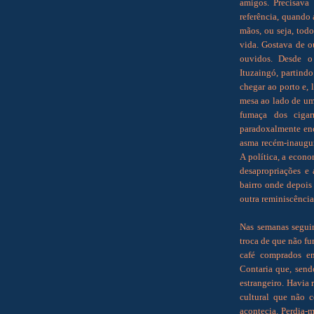
amigos. Precisava
referência, quando 
mãos, ou seja, todo
vida. Gostava de o
ouvidos. Desde o 
Ituzaingó, partind
chegar ao porto e,
mesa ao lado de uma
fumaça dos cigar
paradoxalmente enc
asma recém-inaugu
A política, a econom
desapropriações e 
bairro onde depois
outra reminiscênci
Nas semanas seguin
troca de que não fu
café comprados e
Contaria que, send
estrangeiro. Havia 
cultural que não c
acontecia. Perdia-