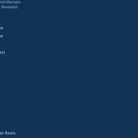
ord Marsalis:
 Revealed
es
ur
zzi
m
as Azuis