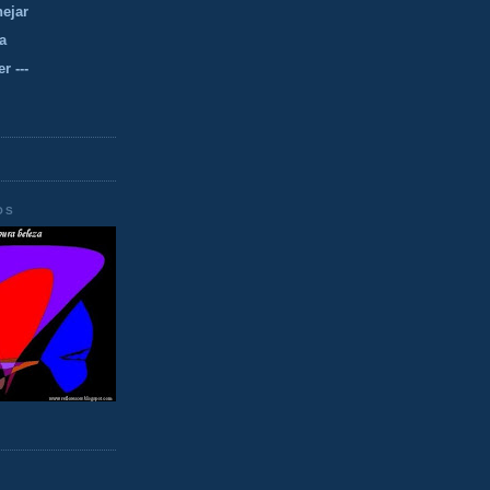
nejar
a
r ---
OS