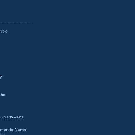
ENDO
s"
nha
- Mario Pirata
O mundo é uma
eca.