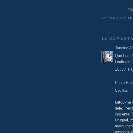
(Te
POSTADO POR
LU
12 COMENTÁ
Janaina 
Que buscá
Lindíssimo
10:37 P
Paulo Ben
Cecília:
faltou-me 
dele. Pens
inocente. 
Uruguai, 
mergulhad
reproduz e