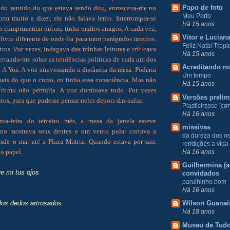
Papo de foto
do sentido do que estava sendo dito, enroscava-me no
Meu Porto
 muito a dizer, ele não falava lento. Interrompia-se
Há 15 anos
a cumprimentar outros, tinha muitos amigos. A cada vez,
Vitor e Lucian
 livro diferente de onde lia para mim parágrafos inteiros.
Feliz Natal Tropic
tros. Por vezes, indagava das minhas leituras e criticava
Há 15 anos
ertando-me sobre as tendências políticas de cada um dos
Acreditando no
 A Voz. A voz atravessando a distância da mesa. Poderia
Um tempo
ais do que o curso, eu tinha essa consciência. Mas não
Há 15 anos
 ritmo não permitia. A voz dominava tudo. Por vezes
Versões prelim
os, para que pudesse pensar neles depois das aulas.
Plasticircose [con
Há 16 anos
ta-feira do terceiro mês, a mesa da janela esteve
missivas
erno mostrava seus dentes e um vento polar cortava a
da dureza dos o
esde o mar até a Plaza Matriz. Quando estava por sair,
rendições à vida
o papel.
Há 16 anos
Guilhermina (at
e mi tus ojos
convidados
barulhinho bom -
Há 16 anos
 los dedos artrosados.
Wilson Guanai
Há 18 anos
Museu de Tud