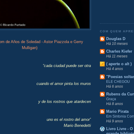
COM QUEM APR
Douglas D
som de Años de Soledad - Astor Piazzola e Gerry
Há 10 meses
Mulligan)
Charles Kiefer
Há 11 meses
( aperte o alt )
“cada ciudad puede ser otra
Há 4 anos
"Poesias solta
ELE CHEGOU
cuando el amor pinta los muros
Há 6 anos
Rubens da Cu
Graça
y de los rostros que atardecen
Há 8 anos
Mario Pirata
Em Sintonia Com 
uno es el rostro del amor”
Há 9 anos
Mario Benedetti
Livro Livre - 
grande bibliot