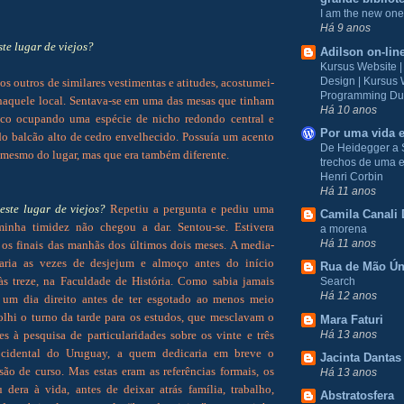
I am the new one
Há 9 anos
ste lugar de viejos?
Adilson on-lin
Kursus Website 
Design | Kursus
os outros de similares vestimentas e atitudes, acostumei-
Programming Du
naquele local. Sentava-se em uma das mesas que tinham
Há 10 anos
ico ocupando uma espécie de nicho redondo central e
Por uma vida e
o balcão alto de cedro envelhecido. Possuía um acento
De Heidegger a 
 mesmo do lugar, mas que era também diferente.
trechos de uma e
Henri Corbin
Há 11 anos
este lugar de viejos?
Repetiu a pergunta e pediu uma
Camila Canali 
inha timidez não chegou a dar. Sentou-se. Estivera
a morena
Há 11 anos
 os finais das manhãs dos últimos dois meses. A media-
 faria as vezes de desjejum e almoço antes do início
Rua de Mão Ún
às treze, na Faculdade de História. Como sabia jamais
Search
Há 12 anos
 um dia direito antes de ter esgotado ao menos meio
olhi o turno da tarde para os estudos, que mesclavam o
Mara Faturi
Há 13 anos
s à pesquisa de particularidades sobre os vinte e três
cidental do Uruguay, a quem dedicaria em breve o
Jacinta Dantas
são de curso. Mas estas eram as referências formais, os
Há 13 anos
dera à vida, antes de deixar atrás família, trabalho,
Abstratosfera