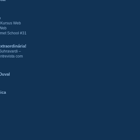
e
| Kursus Web
 Web
met School #31
xtraordinária!
Suhravardi –
ntrevista com
Duval
ica