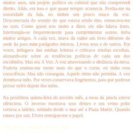
muitos anos, um projeto político ou cultural que não compreendi
direito. Aliás, era isso o que quase sempre acontecia. Perdia-me na
sonoridade da fala, no timbre um pouco rouco da voz.
Desconectada do sentido do que estava sendo dito, enroscava-me
no som. Como quem tem muito a dizer, ele não falava lento.
Interrompia-se frequentemente para cumprimentar outros, tinha
muitos amigos. A cada vez, tirava da valise um livro diferente de
onde lia para mim parágrafos inteiros. Livros seus e de outros. Por
vezes, indagava das minhas leituras e criticava minhas escolhas,
alertando-me sobre as tendências políticas de cada um dos
escolhidos. Mas era A Voz. A voz atravessando a distância da mesa.
Poderia ensinar-me muito mais do que o curso, eu tinha essa
consciência. Mas não conseguia. Aquele ritmo não permitia. A voz
dominava tudo. Por vezes conservava fragmentos, para que pudesse
pensar neles depois das aulas.
Na penúltima quinta-feira do terceiro mês, a mesa da janela esteve
silenciosa. O inverno mostrava seus dentes e um vento polar
cortava a ladeira, subindo desde o mar até a Plaza Matriz. Quando
estava por sair, Elvira entregou-me o papel.
“No derrames sobre mi tus ojos