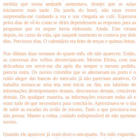
medida que nossa amizade aumentava, desejei que as aulas
iniciassem mais tarde. Da janela do hotel, não raras vezes
surpreendia-me cuidando a rua e sua chegada ao café. Esperava
pelos dias de vê-lo como se deles dependessem as respostas para as
perguntas que eu sequer havia elaborado. Ainda. Elas viriam
depois, no curso da vida, que naquele momento se contava por dois
dias. Preciosos dias. O calendário era feito de terças e quintas-feiras.
Nas últimas duas semanas do quarto mês, ele não apareceu. Então,
as conversas dos velhos aborreciam-me. Mesmo Elvira, com sua
delicadeza em servir-me dia após dia sempre o mesmo pedido,
parecia outra. Os navios coloridos que se alternavam no porto e o
ruído alegre das bancas do mercado já não pareciam atrativos. O
trabalho tornara-se uma teia sem inicio ou fim, um labirinto de
informações desimportantes demais, desconexas demais, criticáveis
demais. De qualquer maneira, as informações estavam todas ali e
eram tudo de que necessitava para concluí-lo. Aproximava-se o dia
de subir as escadas do avião de retorno. Tudo o que precisava era
não pensar. Manter a rotina, cuidado indispensável de não queimar
navios.
Quando ele apareceu já eram doze-e-um-quarto. Na mão esquerda,