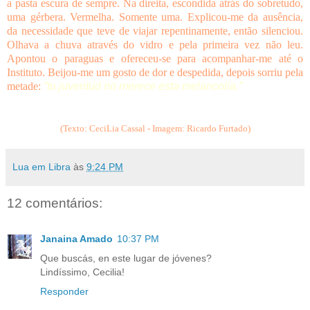
a pasta escura de sempre. Na direita, escondida atrás do sobretudo,
uma gérbera. Vermelha. Somente uma. Explicou-me da ausência,
da necessidade que teve de viajar repentinamente, então silenciou.
Olhava a chuva através do vidro e pela primeira vez não leu.
Apontou o paraguas e ofereceu-se para acompanhar-me até o
Instituto. Beijou-me um gosto de dor e despedida, depois sorriu pela
metade:
“tu juventud no merece esta melancolia.”
(Texto: CeciLia Cassal - Imagem: Ricardo Furtado)
Lua em Libra
às
9:24 PM
12 comentários:
Janaina Amado
10:37 PM
Que buscás, en este lugar de jóvenes?
Lindíssimo, Cecilia!
Responder