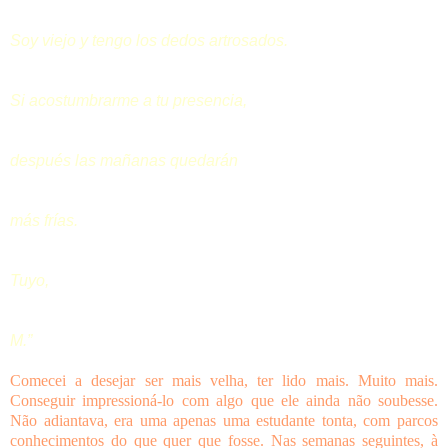
Soy viejo y tengo los dedos artrosados.
Si acostumbrarme a tu presencia,
después las mañanas quedarán
más frías.
Tuyo,
M.”
Comecei a desejar ser mais velha, ter lido mais. Muito mais.
Conseguir impressioná-lo com algo que ele ainda não soubesse.
Não adiantava, era uma apenas uma estudante tonta, com parcos
conhecimentos do que quer que fosse. Nas semanas seguintes, à