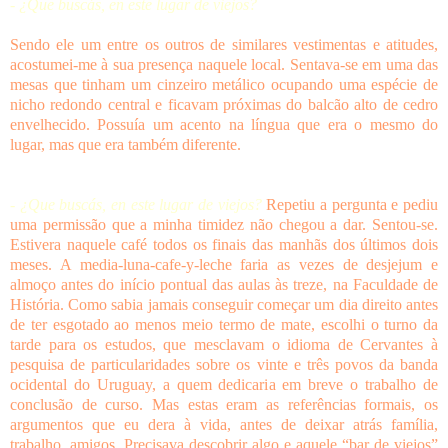
- ¿Que buscás, en este lugar de viejos?
Sendo ele um entre os outros de similares vestimentas e atitudes,
acostumei-me à sua presença naquele local. Sentava-se em uma das
mesas que tinham um cinzeiro metálico ocupando uma espécie de
nicho redondo central e ficavam próximas do balcão alto de cedro
envelhecido. Possuía um acento na língua que era o mesmo do
lugar, mas que era também diferente.
- ¿Que buscás, en este lugar de viejos?
Repetiu a pergunta e pediu
uma permissão que a minha timidez não chegou a dar. Sentou-se.
Estivera naquele café todos os finais das manhãs dos últimos dois
meses. A media-luna-cafe-y-leche faria as vezes de desjejum e
almoço antes do início pontual das aulas às treze, na Faculdade de
História. Como sabia jamais conseguir começar um dia direito antes
de ter esgotado ao menos meio termo de mate, escolhi o turno da
tarde para os estudos, que mesclavam o idioma de Cervantes à
pesquisa de particularidades sobre os vinte e três povos da banda
ocidental do Uruguay, a quem dedicaria em breve o trabalho de
conclusão de curso. Mas estas eram as referências formais, os
argumentos que eu dera à vida, antes de deixar atrás família,
trabalho, amigos. Precisava descobrir algo e aquele “bar de viejos”