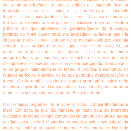
era a minha referência, quando a solidão e a saudade ficavam
impossíveis de conter nas mãos, ou seja, todos os dias. Daquele
lugar e, saberia mais tarde, de toda a vida. Gostava de ouvir as
histórias que repetiam, sem que se suspeitassem ouvidos. Desde o
primeiro dia que atravessei os paralelepípedos da Ituzaingó,
partindo do hotel barato onde me hospedava na ladeira que iria
chegar ao porto e, logo além, ao velho mercado público, escolhia
sempre a mesa ao lado de uma das janelas que viam a calçada, em
parte para fugir da fumaça dos cigarros e, em outra, do cheiro
antigo do lugar, que paradoxalmente enchia-me de acolhimento e
me agravava as crises de uma asma recém-inaugurada. Renovavam-
se os grupos, mantinham-se os temas. A política, a economia, os
feriados agrícolas, o projeto de lei que permitiria desapropriações e
a extensão da rambla costeira no sentido norte, até o bairro onde
depois se construiria a ala nova e abastada da cidade, uma ou outra
reminiscência ou queixume de amor. Preenchiam-me.
Nas semanas seguintes, num acordo tácito, compartilharíamos a
mesa. Em troca de que não fumasse, eu trazia para ele bombons
recheados de creme de café comprados em um único quiosco na rua
que ladeava a catedral. Contaria que, sendo aquele o seu país, ainda
assim era também um quase-estrangeiro. Havia retornado depois de