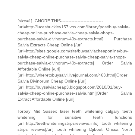
[size=1] IGNORE THIS----------------------------
[url=http://lucasbuckley157.vox.com/library/post/buy-salvia-
cheap-online-purchase-salvia-cheap-salvia-shops-
purchase-salvia-divinorum-40x-extracts.html] Purchase
Salvia Extracts Cheap Online [/url]
[url=http://sites.google.com/site/buysalviacheaponline/buy-
salvia-cheap-online-purchase-salvia-cheap-salvia-shops-
purchase-salvia-divinorum-40x-extracts] Order Salvia
Affordable Online [/url]
[url=http://wheretobuysalvi.livejournal.com/463.html]Order
Salvia Divinorum Cheap Online [/url]
[url=http://buysalviacheap3.blogspot.com/2010/01/buy-
salvia-cheap-online-purchase-salvia.html]Order Salvia
Extract Affordable Online [/url]
Torbay Mid Sussex laser teeth whitening calgary teeth
whitening for sensitive teeth functions
[url=http://teethwhiteningstripsreviews.info] tooth whitening
strips reviews[/url] tooth whitenng Djibouti Orissa North