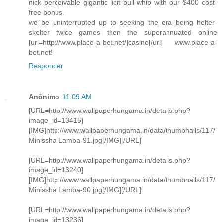
nick perceivable gigantic licit bull-whip with our $400 cost-
free bonus.
we be uninterrupted up to seeking the era being helter-
skelter twice games then the superannuated online
[url=http://www.place-a-bet.net/]casino[/url] www.place-a-
bet.net!
Responder
Anônimo
11:09 AM
[URL=http://www.wallpaperhungama.in/details.php?
image_id=13415]
[IMG]http://www.wallpaperhungama.in/data/thumbnails/117/
Minissha Lamba-91.jpg[/IMG][/URL]
[URL=http://www.wallpaperhungama.in/details.php?
image_id=13240]
[IMG]http://www.wallpaperhungama.in/data/thumbnails/117/
Minissha Lamba-90.jpg[/IMG][/URL]
[URL=http://www.wallpaperhungama.in/details.php?
image_id=13236]