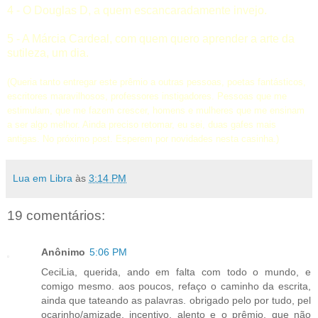
4 - O
Douglas D
, a quem escancaradamente invejo.
5 - A
Márcia Cardeal
, com quem quero aprender a arte da
sutileza, um dia.
(Queria tanto entregar este prêmio a outras pessoas, poetas fantásticos,
escritores maravilhosos, professores instigadores. Pessoas que me
estimulam, que me fazem crescer, homens e mulheres que me ensinam
a ser algo melhor. Ainda preciso retomar, eu sei, duas gafes mais
antigas. No próximo post. Esperem p
or novidades nesta casinha.)
Lua em Libra
às
3:14 PM
19 comentários:
Anônimo
5:06 PM
CeciLia, querida, ando em falta com todo o mundo, e
comigo mesmo. aos poucos, refaço o caminho da escrita,
ainda que tateando as palavras. obrigado pelo por tudo, pel
ocarinho/amizade, incentivo, alento e o prêmio, que não