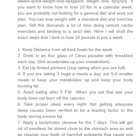
weeks-quick-weight-loss-tips]quick weight loss tips[/url]. If
you want to know how to lose 10 lbs in a calendar week,
you are probably not looking for a general diet and work out
plan. You can lose weight with a standard diet and exercise
plan, Still this demands a lot of time doing utmost cardio
exercises and binding to a strict diet. Here I will draft the
exact steps that I took to lose 10 pounds in just a week.
1. Keep Distance from all fried foods for the week
2. Drink In an 8oz glass of Citrus paradisi with breakfast
each day. (this accelerates up your metabolism)
3. Eat Up limited portions (stop taking when you are full)
4. If you are taking 3 huge a meals a day, eat 5-6 smaller
meals to keep your metabolism up and keep your body
burning fat.
5. Aviod eating after 9 P.M.. When you eat that late your
body does not burn off the calories.
6. Take proper sleep every night. Not getting adequate
sleep causes been verified to be a leading factor to the
body storing excess fat.
7. Apply a body/colon cleanse for the 7 days. This will get
rid of needless fat stored close to the stomach area as well
as cleanse your body of harmfull pollutants that cause you