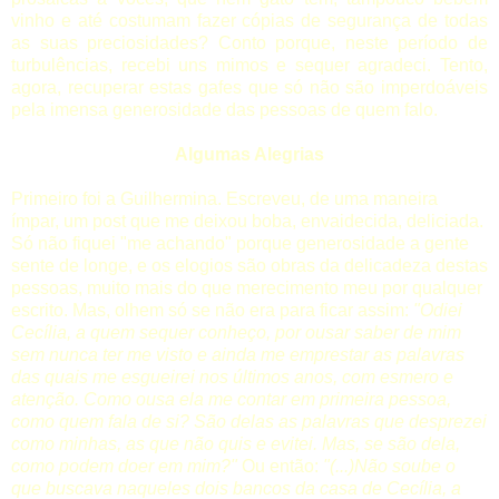
vinho e até costumam fazer cópias de segurança de todas
as suas preciosidades? Conto porque, neste período de
turbulências, recebi uns mimos e sequer agradeci. Tento,
agora, recuperar estas gafes que só não são imperdoáveis
pela imensa generosidade das pessoas de quem falo.
Algumas Alegrias
Primeiro foi a
Guilhermina
. Escreveu, de uma maneira
ímpar, um post que me deixou boba, envaidecida, deliciada.
Só não fiquei "me achando" porque generosidade a gente
sente de longe, e os elogios são obras da delicadeza destas
pessoas, muito mais do que merecimento meu por qualquer
escrito. Mas, olhem só se não era para ficar assim:
"
Odiei
Cecília, a quem sequer conheço, por ousar saber de mim
sem nunca ter me visto e ainda me emprestar as palavras
das quais me esgueirei nos últimos anos, com esmero e
atenção. Como ousa ela me contar em primeira pessoa,
como quem fala de si? São delas as palavras que desprezei
como minhas, as que não quis e evitei. Mas, se são dela,
como podem doer em mim?"
Ou então:
"(...)
Não soube o
que buscava naqueles dois bancos da casa de Cecília, a