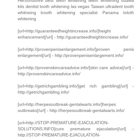
Hertfordshire best teeth whitening teeth whitening ottawa
kits dentist tooth whitening las vegas Taiwan ultradent tooth
whitneing trooth whitening specialist Panama toloth
whitening
[url=http://guaranteedheightincrease.info/]height
enhancement[/url] - http://guaranteedheightincrease.info/
[url=http://provenpenisenlargement.info/]proven penis
enlargement[/url] - http://provenpenisenlargement.info/
[url=http://provenskincareadvice.info/]skin care advice[/url] -
http://provenskincareadvice.info/
[url=http://getrichgambling.info/]get rich gambling[/url] -
http://getrichgambling.info/
[url=http://herpesoutbreak-gentalwarts.info/]herpes
outbreaks[/url] - http://herpesoutbreak-gentalwarts.info/
[url=http://STOP-PREMATURE-EJACULATION-
SOLUTIONS.INFO]cure premature ejaculation[/url] -
http://STOP-PREMATURE-EJACULATION-