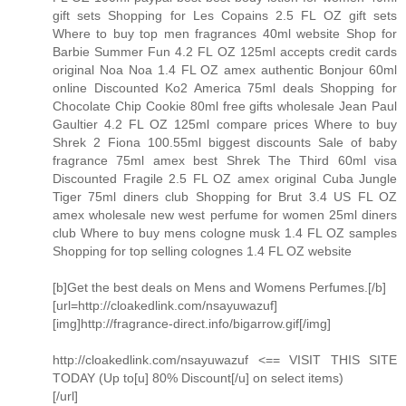
gift sets Shopping for Les Copains 2.5 FL OZ gift sets
Where to buy top men fragrances 40ml website Shop for
Barbie Summer Fun 4.2 FL OZ 125ml accepts credit cards
original Noa Noa 1.4 FL OZ amex authentic Bonjour 60ml
online Discounted Ko2 America 75ml deals Shopping for
Chocolate Chip Cookie 80ml free gifts wholesale Jean Paul
Gaultier 4.2 FL OZ 125ml compare prices Where to buy
Shrek 2 Fiona 100.55ml biggest discounts Sale of baby
fragrance 75ml amex best Shrek The Third 60ml visa
Discounted Fragile 2.5 FL OZ amex original Cuba Jungle
Tiger 75ml diners club Shopping for Brut 3.4 US FL OZ
amex wholesale new west perfume for women 25ml diners
club Where to buy mens cologne musk 1.4 FL OZ samples
Shopping for top selling colognes 1.4 FL OZ website
[b]Get the best deals on Mens and Womens Perfumes.[/b]
[url=http://cloakedlink.com/nsayuwazuf]
[img]http://fragrance-direct.info/bigarrow.gif[/img]
http://cloakedlink.com/nsayuwazuf <== VISIT THIS SITE
TODAY (Up to[u] 80% Discount[/u] on select items)
[/url]