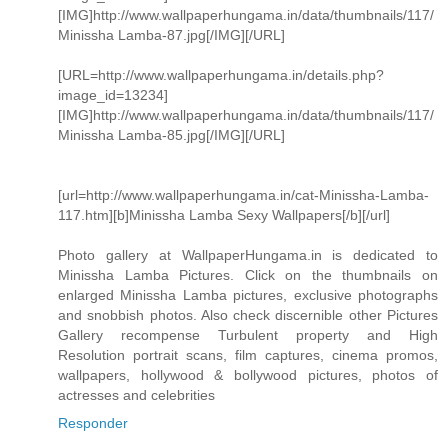
[IMG]http://www.wallpaperhungama.in/data/thumbnails/117/
Minissha Lamba-87.jpg[/IMG][/URL]
[URL=http://www.wallpaperhungama.in/details.php?
image_id=13234]
[IMG]http://www.wallpaperhungama.in/data/thumbnails/117/
Minissha Lamba-85.jpg[/IMG][/URL]
[url=http://www.wallpaperhungama.in/cat-Minissha-Lamba-
117.htm][b]Minissha Lamba Sexy Wallpapers[/b][/url]
Photo gallery at WallpaperHungama.in is dedicated to
Minissha Lamba Pictures. Click on the thumbnails on
enlarged Minissha Lamba pictures, exclusive photographs
and snobbish photos. Also check discernible other Pictures
Gallery recompense Turbulent property and High
Resolution portrait scans, film captures, cinema promos,
wallpapers, hollywood & bollywood pictures, photos of
actresses and celebrities
Responder