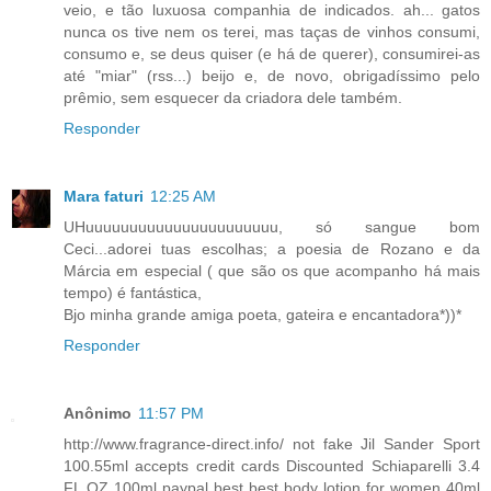
veio, e tão luxuosa companhia de indicados. ah... gatos
nunca os tive nem os terei, mas taças de vinhos consumi,
consumo e, se deus quiser (e há de querer), consumirei-as
até "miar" (rss...) beijo e, de novo, obrigadíssimo pelo
prêmio, sem esquecer da criadora dele também.
Responder
Mara faturi
12:25 AM
UHuuuuuuuuuuuuuuuuuuuuuu, só sangue bom
Ceci...adorei tuas escolhas; a poesia de Rozano e da
Márcia em especial ( que são os que acompanho há mais
tempo) é fantástica,
Bjo minha grande amiga poeta, gateira e encantadora*))*
Responder
Anônimo
11:57 PM
http://www.fragrance-direct.info/ not fake Jil Sander Sport
100.55ml accepts credit cards Discounted Schiaparelli 3.4
FL OZ 100ml paypal best best body lotion for women 40ml