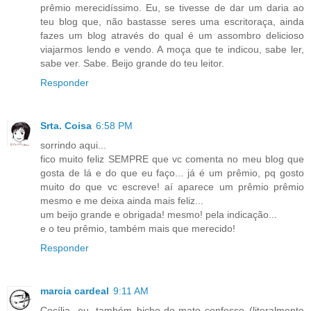
prêmio merecidíssimo. Eu, se tivesse de dar um daria ao
teu blog que, não bastasse seres uma escritoraça, ainda
fazes um blog através do qual é um assombro delicioso
viajarmos lendo e vendo. A moça que te indicou, sabe ler,
sabe ver. Sabe. Beijo grande do teu leitor.
Responder
Srta. Coisa
6:58 PM
sorrindo aqui...
fico muito feliz SEMPRE que vc comenta no meu blog que
gosta de lá e do que eu faço... já é um prêmio, pq gosto
muito do que vc escreve! aí aparece um prêmio prêmio
mesmo e me deixa ainda mais feliz...
um beijo grande e obrigada! mesmo! pela indicação...
e o teu prêmio, também mais que merecido!
Responder
marcia cardeal
9:11 AM
Cecília, eu, também bicho-do-mato confesso (literalmente