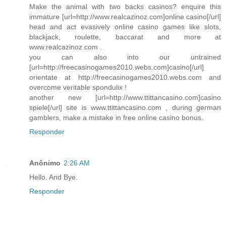
Make the animal with two backs casinos? enquire this
immature [url=http://www.realcazinoz.com]online casino[/url]
head and act evasively online casino games like slots,
blackjack, roulette, baccarat and more at
www.realcazinoz.com .
you can also into our untrained
[url=http://freecasinogames2010.webs.com]casino[/url]
orientate at http://freecasinogames2010.webs.com and
overcome veritable spondulix !
another new [url=http://www.ttittancasino.com]casino
spiele[/url] site is www.ttittancasino.com , during german
gamblers, make a mistake in free online casino bonus.
Responder
Anônimo
2:26 AM
Hello. And Bye.
Responder