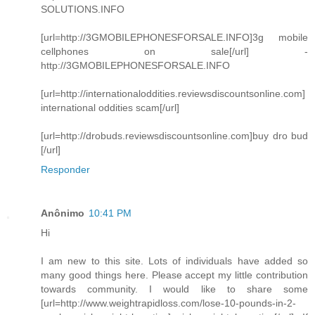
SOLUTIONS.INFO
[url=http://3GMOBILEPHONESFORSALE.INFO]3g mobile
cellphones on sale[/url] -
http://3GMOBILEPHONESFORSALE.INFO
[url=http://internationaloddities.reviewsdiscountsonline.com]
international oddities scam[/url]
[url=http://drobuds.reviewsdiscountsonline.com]buy dro bud
[/url]
Responder
Anônimo
10:41 PM
Hi
I am new to this site. Lots of individuals have added so
many good things here. Please accept my little contribution
towards community. I would like to share some
[url=http://www.weightrapidloss.com/lose-10-pounds-in-2-