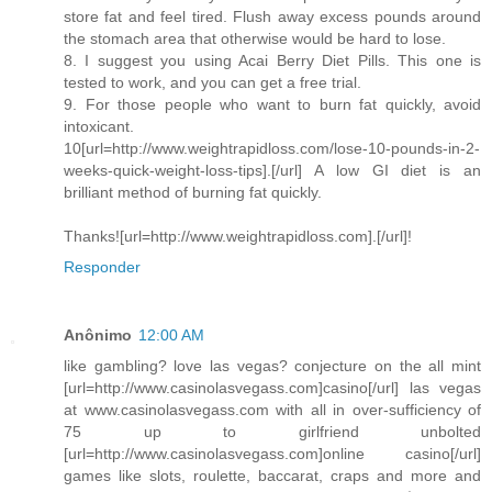
store fat and feel tired. Flush away excess pounds around
the stomach area that otherwise would be hard to lose.
8. I suggest you using Acai Berry Diet Pills. This one is
tested to work, and you can get a free trial.
9. For those people who want to burn fat quickly, avoid
intoxicant.
10[url=http://www.weightrapidloss.com/lose-10-pounds-in-2-
weeks-quick-weight-loss-tips].[/url] A low GI diet is an
brilliant method of burning fat quickly.
Thanks![url=http://www.weightrapidloss.com].[/url]!
Responder
Anônimo
12:00 AM
like gambling? love las vegas? conjecture on the all mint
[url=http://www.casinolasvegass.com]casino[/url] las vegas
at www.casinolasvegass.com with all in over-sufficiency of
75 up to girlfriend unbolted
[url=http://www.casinolasvegass.com]online casino[/url]
games like slots, roulette, baccarat, craps and more and