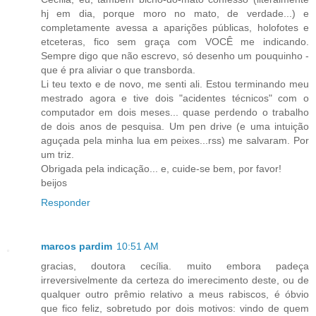
hj em dia, porque moro no mato, de verdade...) e
completamente avessa a aparições públicas, holofotes e
etceteras, fico sem graça com VOCÊ me indicando.
Sempre digo que não escrevo, só desenho um pouquinho -
que é pra aliviar o que transborda.
Li teu texto e de novo, me senti ali. Estou terminando meu
mestrado agora e tive dois "acidentes técnicos" com o
computador em dois meses... quase perdendo o trabalho
de dois anos de pesquisa. Um pen drive (e uma intuição
aguçada pela minha lua em peixes...rss) me salvaram. Por
um triz.
Obrigada pela indicação... e, cuide-se bem, por favor!
beijos
Responder
marcos pardim
10:51 AM
gracias, doutora cecília. muito embora padeça
irreversivelmente da certeza do imerecimento deste, ou de
qualquer outro prêmio relativo a meus rabiscos, é óbvio
que fico feliz, sobretudo por dois motivos: vindo de quem