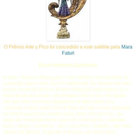
O Prêmio Arte y Pico foi concedido a este satélite pela
Mara
Faturi
Duas Histórias Estranhas
A vida é mesmo engraçada e nem sempre encontramos as
respostas para o que ela nos apresenta. Ao menos não sem
muitas horas de divã ou muitos kilômetros pedalados, ou o
equivalente em horas caminhadas à beira-mar. Há quase
um mês uma luminária despenca do teto sobre meu
notebook e leva, junto com as fotos de todo o meu passado,
mil textos e poemas jamais publicados, documentos, as
aulas do semestre inteiro que está começando, palestras,
teses, artigos científicos, artes, planilhas, contatos, agendas,
mimos recebidos. Segundo o técnico, um dano físico