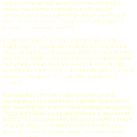
autora, a dona das redondezas. Como ela, estrangeira,
ousava vasculhar-me as entranhas como um robô
laparoscópio? Entrando por minhas fendas, invadindo as
vísceras... Como ousava, à distância, identificar minhas
cicatrizes de não esquecimento?
"
Depois foi a Mara Faturi. Depois de mil-e-um convites
seguidos por mil-e-duas desmarcações de cafés, eventos,
encontros (sim, sou bicho-do-mato e minha casa é sempre o
meu melhor refúgio), ela ainda teve o carinho de indicar-me
a um prêmio, que passo a descrever aqui. Mara, querida,
nem sei o que dizer, nem sei. Um muito obrigada de coração
e um upa forte ajudam a falar, quando as palavrinhas
somem?
O prêmio Arte y Pico foi criado com o objetivo de
premiar blogs pela criatividade, material interessante e
por contribuir com a comunidade de blogs, em qualquer
língua. Além disso, o blog que receber o prêmio deverá
repassá-lo para outros cinco blogs, que deverão seguir
as regras abaixo: 1. O vencedor deve escolher cinco
blogs que considerar merecedores deste prêmio por