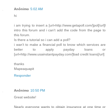
Anônimo
5:02 AM
hi
i am trying to insert a [url=http://www.getapoll.com/]pol[/url]l
intro this forum and i can't add the code from the page to
this forum.
Is there a tutorial so i can add a poll?
i wan't to make a financial poll to know which services are
better to apply payday loans or
[url=http://www.usainstantpayday.com/]bad credit loans[/url]
thanks
Mapeaquapit
Responder
Anônimo
10:50 PM
Great website!
Nearly everyone wants to obtain insurance at one time or