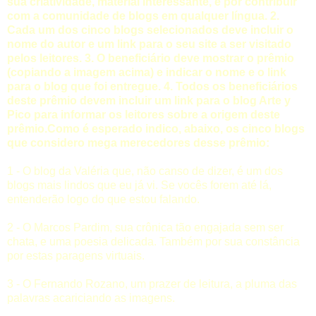
sua criatividade, material interessante, e por contribuir
com a comunidade de blogs em qualquer língua. 2.
Cada um dos cinco blogs selecionados deve incluir o
nome do autor e um link para o seu site a ser visitado
pelos leitores. 3. O beneficiário deve mostrar o prêmio
(copiando a imagem acima) e indicar o nome e o link
para o blog que foi entregue. 4. Todos os beneficiários
deste prêmio devem incluir um link para o blog Arte y
Pico para informar os leitores sobre a origem deste
prêmio.Como é esperado indico, abaixo, os cinco blogs
que considero mega merecedores desse prêmio:
1 - O blog da
Valéria
que, não canso de dizer, é um dos
blogs mais lindos que eu já vi. Se vocês forem até lá,
entenderão logo do que estou falando.
2 - O
Marcos Pardim
, sua crônica tão engajada sem ser
chata, e uma poesia delicada. Também por sua constância
por estas paragens virtuais.
3 - O
Fernando Rozano
, um prazer de leitura, a pluma das
palavras acariciando as imagens.