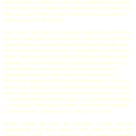
esculhambou o
hard disk
, e ele teve uma demência precoce
e fulminante, a contrastar com a minha, tardia, incidiosa. Se
tinha back-up? Claro que não. Estas coisas só acontecem
aos outros, afinal de contas.
Peça nova instalada e uma semana acordando às 4h30min
de cada madrugada para refazer as coisas mais urgentes, já
que as viagens, os amores e outras delícias deveriam ficar
mesmo na memória das retinas. Computador funcionando a
pleno, algumas aulas e planilhas contábeis refeitas, outros
endereços novamente obtidos e salvos. Passavam-se 14
dias do fatídico evento inicial. Na noite que iniciava, o
computador aberto, o cálice de vinho recém-servido. E
Theozinho, o gato-bebê recentemente deixado na porta de
minha casa. Bastou uma borboleta entrar na noite de luzes
acesas para o pequeno felino amarelo saltar sobre a mesa.
Um dano químico, desta vez, matou a tal placa-mãe. Atingiu-
o no coração. Dormiu para sempre, meu ébrio computador.
L'ordinateur ivre
saudou o ano da França no Brasil.
Nestas alturas do surto de taquilalia, devem estar-se
perguntando por que diabos conto estas coisas tão
prosaicas a vocês, que nem gato têm, tampouco bebem