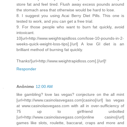
store fat and feel tired. Flush away excess pounds around
the stomach area that otherwise would be hard to lose.
8. I suggest you using Acai Berry Diet Pills. This one is
tested to work, and you can get a free trial.
9. For those people who want to burn fat quickly, avoid
intoxicant.
10[url=http://www.weightrapidloss.com/lose-10-pounds-in-2-
weeks-quick-weight-loss-tips].[/url] A low GI diet is an
brilliant method of burning fat quickly.
Thanks![url=http://www.weightrapidloss.com].[/url]!
Responder
Anônimo
12:00 AM
like gambling? love las vegas? conjecture on the all mint
[url=http://www.casinolasvegass.com]casino[/url] las vegas
at www.casinolasvegass.com with all in over-sufficiency of
75 up to girlfriend unbolted
[url=http://www.casinolasvegass.com]online casino[/url]
games like slots, roulette, baccarat, craps and more and