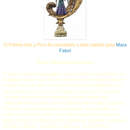
O Prêmio Arte y Pico foi concedido a este satélite pela
Mara
Faturi
Duas Histórias Estranhas
A vida é mesmo engraçada e nem sempre encontramos as
respostas para o que ela nos apresenta. Ao menos não sem
muitas horas de divã ou muitos kilômetros pedalados, ou o
equivalente em horas caminhadas à beira-mar. Há quase
um mês uma luminária despenca do teto sobre meu
notebook e leva, junto com as fotos de todo o meu passado,
mil textos e poemas jamais publicados, documentos, as
aulas do semestre inteiro que está começando, palestras,
teses, artigos científicos, artes, planilhas, contatos, agendas,
mimos recebidos. Segundo o técnico, um dano físico