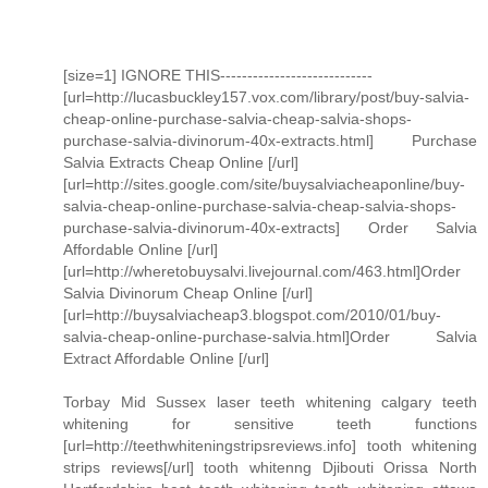
[size=1] IGNORE THIS----------------------------
[url=http://lucasbuckley157.vox.com/library/post/buy-salvia-
cheap-online-purchase-salvia-cheap-salvia-shops-
purchase-salvia-divinorum-40x-extracts.html] Purchase
Salvia Extracts Cheap Online [/url]
[url=http://sites.google.com/site/buysalviacheaponline/buy-
salvia-cheap-online-purchase-salvia-cheap-salvia-shops-
purchase-salvia-divinorum-40x-extracts] Order Salvia
Affordable Online [/url]
[url=http://wheretobuysalvi.livejournal.com/463.html]Order
Salvia Divinorum Cheap Online [/url]
[url=http://buysalviacheap3.blogspot.com/2010/01/buy-
salvia-cheap-online-purchase-salvia.html]Order Salvia
Extract Affordable Online [/url]
Torbay Mid Sussex laser teeth whitening calgary teeth
whitening for sensitive teeth functions
[url=http://teethwhiteningstripsreviews.info] tooth whitening
strips reviews[/url] tooth whitenng Djibouti Orissa North