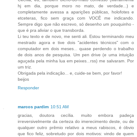
hj em dia, porque moro no mato, de verdade...) e
completamente avessa a aparições públicas, holofotes e
etceteras, fico sem graça com VOCÊ me indicando.
Sempre digo que não escrevo, só desenho um pouquinho -
que é pra aliviar o que transborda.
Li teu texto e de novo, me senti ali. Estou terminando meu
mestrado agora e tive dois "acidentes técnicos" com o
computador em dois meses... quase perdendo o trabalho
de dois anos de pesquisa. Um pen drive (e uma intuição
aguçada pela minha lua em peixes...rss) me salvaram. Por
um triz.
Obrigada pela indicação... e, cuide-se bem, por favor!
beijos
Responder
marcos pardim
10:51 AM
gracias, doutora cecília. muito embora padeça
irreversivelmente da certeza do imerecimento deste, ou de
qualquer outro prêmio relativo a meus rabiscos, é óbvio
que fico feliz, sobretudo por dois motivos: vindo de quem