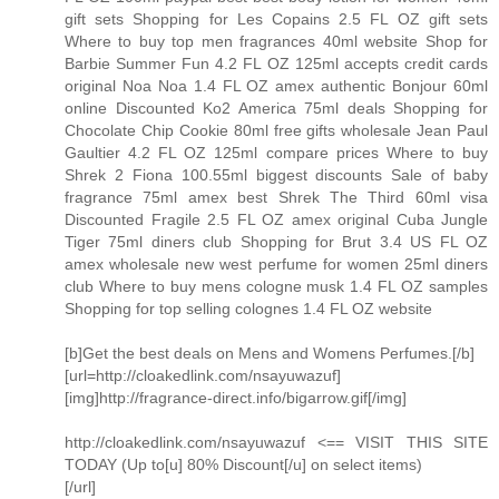
gift sets Shopping for Les Copains 2.5 FL OZ gift sets
Where to buy top men fragrances 40ml website Shop for
Barbie Summer Fun 4.2 FL OZ 125ml accepts credit cards
original Noa Noa 1.4 FL OZ amex authentic Bonjour 60ml
online Discounted Ko2 America 75ml deals Shopping for
Chocolate Chip Cookie 80ml free gifts wholesale Jean Paul
Gaultier 4.2 FL OZ 125ml compare prices Where to buy
Shrek 2 Fiona 100.55ml biggest discounts Sale of baby
fragrance 75ml amex best Shrek The Third 60ml visa
Discounted Fragile 2.5 FL OZ amex original Cuba Jungle
Tiger 75ml diners club Shopping for Brut 3.4 US FL OZ
amex wholesale new west perfume for women 25ml diners
club Where to buy mens cologne musk 1.4 FL OZ samples
Shopping for top selling colognes 1.4 FL OZ website
[b]Get the best deals on Mens and Womens Perfumes.[/b]
[url=http://cloakedlink.com/nsayuwazuf]
[img]http://fragrance-direct.info/bigarrow.gif[/img]
http://cloakedlink.com/nsayuwazuf <== VISIT THIS SITE
TODAY (Up to[u] 80% Discount[/u] on select items)
[/url]