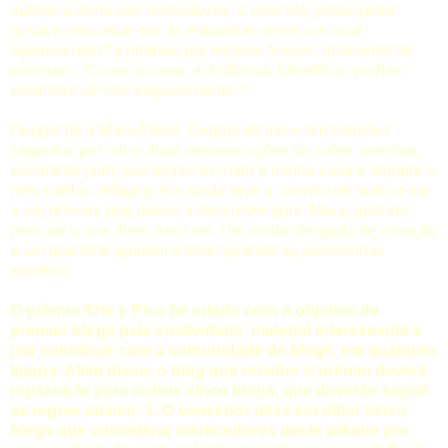
autora, a dona das redondezas. Como ela, estrangeira,
ousava vasculhar-me as entranhas como um robô
laparoscópio? Entrando por minhas fendas, invadindo as
vísceras... Como ousava, à distância, identificar minhas
cicatrizes de não esquecimento?
"
Depois foi a Mara Faturi. Depois de mil-e-um convites
seguidos por mil-e-duas desmarcações de cafés, eventos,
encontros (sim, sou bicho-do-mato e minha casa é sempre o
meu melhor refúgio), ela ainda teve o carinho de indicar-me
a um prêmio, que passo a descrever aqui. Mara, querida,
nem sei o que dizer, nem sei. Um muito obrigada de coração
e um upa forte ajudam a falar, quando as palavrinhas
somem?
O prêmio Arte y Pico foi criado com o objetivo de
premiar blogs pela criatividade, material interessante e
por contribuir com a comunidade de blogs, em qualquer
língua. Além disso, o blog que receber o prêmio deverá
repassá-lo para outros cinco blogs, que deverão seguir
as regras abaixo: 1. O vencedor deve escolher cinco
blogs que considerar merecedores deste prêmio por