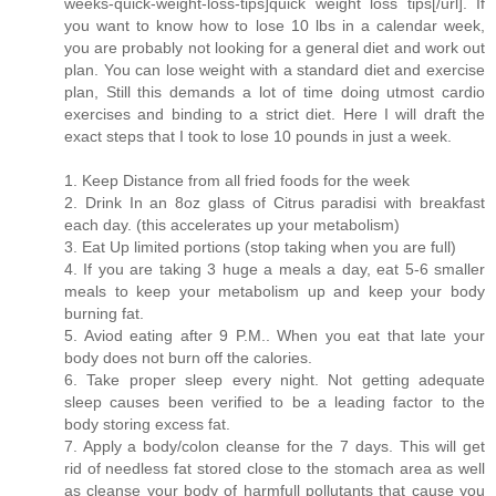
weeks-quick-weight-loss-tips]quick weight loss tips[/url]. If
you want to know how to lose 10 lbs in a calendar week,
you are probably not looking for a general diet and work out
plan. You can lose weight with a standard diet and exercise
plan, Still this demands a lot of time doing utmost cardio
exercises and binding to a strict diet. Here I will draft the
exact steps that I took to lose 10 pounds in just a week.
1. Keep Distance from all fried foods for the week
2. Drink In an 8oz glass of Citrus paradisi with breakfast
each day. (this accelerates up your metabolism)
3. Eat Up limited portions (stop taking when you are full)
4. If you are taking 3 huge a meals a day, eat 5-6 smaller
meals to keep your metabolism up and keep your body
burning fat.
5. Aviod eating after 9 P.M.. When you eat that late your
body does not burn off the calories.
6. Take proper sleep every night. Not getting adequate
sleep causes been verified to be a leading factor to the
body storing excess fat.
7. Apply a body/colon cleanse for the 7 days. This will get
rid of needless fat stored close to the stomach area as well
as cleanse your body of harmfull pollutants that cause you