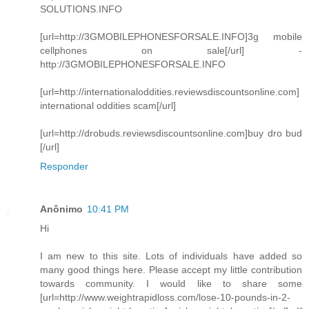
SOLUTIONS.INFO
[url=http://3GMOBILEPHONESFORSALE.INFO]3g mobile
cellphones on sale[/url] -
http://3GMOBILEPHONESFORSALE.INFO
[url=http://internationaloddities.reviewsdiscountsonline.com]
international oddities scam[/url]
[url=http://drobuds.reviewsdiscountsonline.com]buy dro bud
[/url]
Responder
Anônimo
10:41 PM
Hi
I am new to this site. Lots of individuals have added so
many good things here. Please accept my little contribution
towards community. I would like to share some
[url=http://www.weightrapidloss.com/lose-10-pounds-in-2-