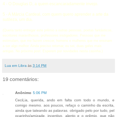
4 - O
Douglas D
, a quem escancaradamente invejo.
5 - A
Márcia Cardeal
, com quem quero aprender a arte da
sutileza, um dia.
(Queria tanto entregar este prêmio a outras pessoas, poetas fantásticos,
escritores maravilhosos, professores instigadores. Pessoas que me
estimulam, que me fazem crescer, homens e mulheres que me ensinam
a ser algo melhor. Ainda preciso retomar, eu sei, duas gafes mais
antigas. No próximo post. Esperem p
or novidades nesta casinha.)
Lua em Libra
às
3:14 PM
19 comentários:
Anônimo
5:06 PM
CeciLia, querida, ando em falta com todo o mundo, e
comigo mesmo. aos poucos, refaço o caminho da escrita,
ainda que tateando as palavras. obrigado pelo por tudo, pel
ocarinho/amizade, incentivo, alento e o prêmio, que não