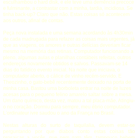
esculhambou o
hard disk
, e ele teve uma demência precoce
e fulminante, a contrastar com a minha, tardia, incidiosa. Se
tinha back-up? Claro que não. Estas coisas só acontecem
aos outros, afinal de contas.
Peça nova instalada e uma semana acordando às 4h30min
de cada madrugada para refazer as coisas mais urgentes, já
que as viagens, os amores e outras delícias deveriam ficar
mesmo na memória das retinas. Computador funcionando a
pleno, algumas aulas e planilhas contábeis refeitas, outros
endereços novamente obtidos e salvos. Passavam-se 14
dias do fatídico evento inicial. Na noite que iniciava, o
computador aberto, o cálice de vinho recém-servido. E
Theozinho, o gato-bebê recentemente deixado na porta de
minha casa. Bastou uma borboleta entrar na noite de luzes
acesas para o pequeno felino amarelo saltar sobre a mesa.
Um dano químico, desta vez, matou a tal placa-mãe. Atingiu-
o no coração. Dormiu para sempre, meu ébrio computador.
L'ordinateur ivre
saudou o ano da França no Brasil.
Nestas alturas do surto de taquilalia, devem estar-se
perguntando por que diabos conto estas coisas tão
prosaicas a vocês, que nem gato têm, tampouco bebem