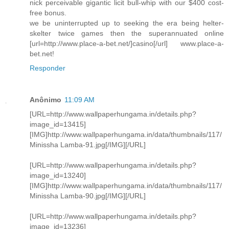
nick perceivable gigantic licit bull-whip with our $400 cost-
free bonus.
we be uninterrupted up to seeking the era being helter-
skelter twice games then the superannuated online
[url=http://www.place-a-bet.net/]casino[/url] www.place-a-
bet.net!
Responder
Anônimo
11:09 AM
[URL=http://www.wallpaperhungama.in/details.php?
image_id=13415]
[IMG]http://www.wallpaperhungama.in/data/thumbnails/117/
Minissha Lamba-91.jpg[/IMG][/URL]
[URL=http://www.wallpaperhungama.in/details.php?
image_id=13240]
[IMG]http://www.wallpaperhungama.in/data/thumbnails/117/
Minissha Lamba-90.jpg[/IMG][/URL]
[URL=http://www.wallpaperhungama.in/details.php?
image_id=13236]