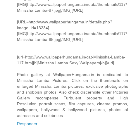
[IMG]http://www.wallpaperhungama.in/data/thumbnails/117/
Minissha Lamba-87.jpg[/IMG][/URL]
[URL=http://www.wallpaperhungama.in/details.php?
image_id=13234]
[IMG]http://www.wallpaperhungama.in/data/thumbnails/117/
Minissha Lamba-85.jpg[/IMG][/URL]
[url=http://www.wallpaperhungama.in/cat-Minissha-Lamba-
117.htm][b]Minissha Lamba Sexy Wallpapers[/b][/url]
Photo gallery at WallpaperHungama.in is dedicated to
Minissha Lamba Pictures. Click on the thumbnails on
enlarged Minissha Lamba pictures, exclusive photographs
and snobbish photos. Also check discernible other Pictures
Gallery recompense Turbulent property and High
Resolution portrait scans, film captures, cinema promos,
wallpapers, hollywood & bollywood pictures, photos of
actresses and celebrities
Responder