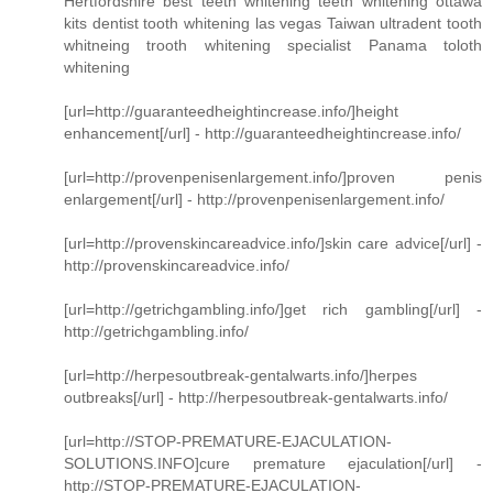
Hertfordshire best teeth whitening teeth whitening ottawa
kits dentist tooth whitening las vegas Taiwan ultradent tooth
whitneing trooth whitening specialist Panama toloth
whitening
[url=http://guaranteedheightincrease.info/]height
enhancement[/url] - http://guaranteedheightincrease.info/
[url=http://provenpenisenlargement.info/]proven penis
enlargement[/url] - http://provenpenisenlargement.info/
[url=http://provenskincareadvice.info/]skin care advice[/url] -
http://provenskincareadvice.info/
[url=http://getrichgambling.info/]get rich gambling[/url] -
http://getrichgambling.info/
[url=http://herpesoutbreak-gentalwarts.info/]herpes
outbreaks[/url] - http://herpesoutbreak-gentalwarts.info/
[url=http://STOP-PREMATURE-EJACULATION-
SOLUTIONS.INFO]cure premature ejaculation[/url] -
http://STOP-PREMATURE-EJACULATION-