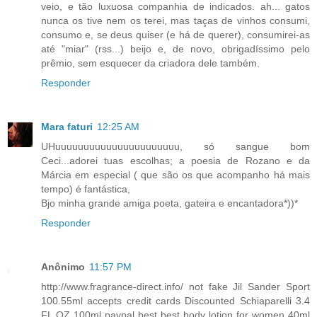
veio, e tão luxuosa companhia de indicados. ah... gatos
nunca os tive nem os terei, mas taças de vinhos consumi,
consumo e, se deus quiser (e há de querer), consumirei-as
até "miar" (rss...) beijo e, de novo, obrigadíssimo pelo
prêmio, sem esquecer da criadora dele também.
Responder
Mara faturi
12:25 AM
UHuuuuuuuuuuuuuuuuuuuuuu, só sangue bom
Ceci...adorei tuas escolhas; a poesia de Rozano e da
Márcia em especial ( que são os que acompanho há mais
tempo) é fantástica,
Bjo minha grande amiga poeta, gateira e encantadora*))*
Responder
Anônimo
11:57 PM
http://www.fragrance-direct.info/ not fake Jil Sander Sport
100.55ml accepts credit cards Discounted Schiaparelli 3.4
FL OZ 100ml paypal best best body lotion for women 40ml