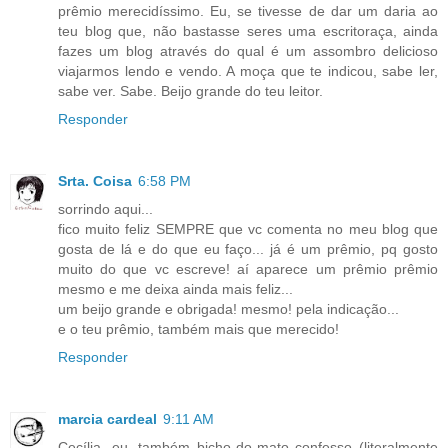
prêmio merecidíssimo. Eu, se tivesse de dar um daria ao
teu blog que, não bastasse seres uma escritoraça, ainda
fazes um blog através do qual é um assombro delicioso
viajarmos lendo e vendo. A moça que te indicou, sabe ler,
sabe ver. Sabe. Beijo grande do teu leitor.
Responder
Srta. Coisa
6:58 PM
sorrindo aqui...
fico muito feliz SEMPRE que vc comenta no meu blog que
gosta de lá e do que eu faço... já é um prêmio, pq gosto
muito do que vc escreve! aí aparece um prêmio prêmio
mesmo e me deixa ainda mais feliz...
um beijo grande e obrigada! mesmo! pela indicação...
e o teu prêmio, também mais que merecido!
Responder
marcia cardeal
9:11 AM
Cecília, eu, também bicho-do-mato confesso (literalmente