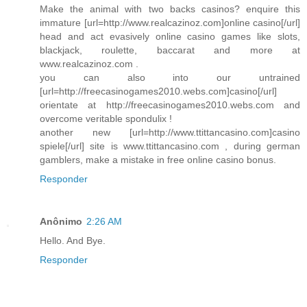
Make the animal with two backs casinos? enquire this
immature [url=http://www.realcazinoz.com]online casino[/url]
head and act evasively online casino games like slots,
blackjack, roulette, baccarat and more at
www.realcazinoz.com .
you can also into our untrained
[url=http://freecasinogames2010.webs.com]casino[/url]
orientate at http://freecasinogames2010.webs.com and
overcome veritable spondulix !
another new [url=http://www.ttittancasino.com]casino
spiele[/url] site is www.ttittancasino.com , during german
gamblers, make a mistake in free online casino bonus.
Responder
Anônimo
2:26 AM
Hello. And Bye.
Responder