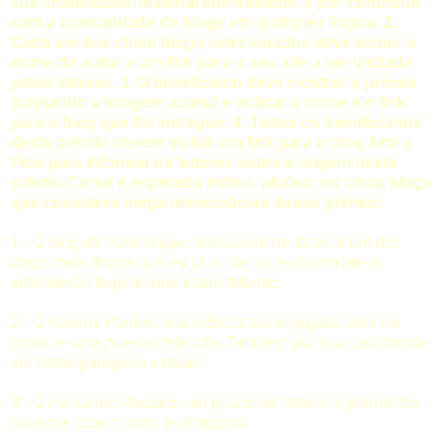
sua criatividade, material interessante, e por contribuir
com a comunidade de blogs em qualquer língua. 2.
Cada um dos cinco blogs selecionados deve incluir o
nome do autor e um link para o seu site a ser visitado
pelos leitores. 3. O beneficiário deve mostrar o prêmio
(copiando a imagem acima) e indicar o nome e o link
para o blog que foi entregue. 4. Todos os beneficiários
deste prêmio devem incluir um link para o blog Arte y
Pico para informar os leitores sobre a origem deste
prêmio.Como é esperado indico, abaixo, os cinco blogs
que considero mega merecedores desse prêmio:
1 - O blog da
Valéria
que, não canso de dizer, é um dos
blogs mais lindos que eu já vi. Se vocês forem até lá,
entenderão logo do que estou falando.
2 - O
Marcos Pardim
, sua crônica tão engajada sem ser
chata, e uma poesia delicada. Também por sua constância
por estas paragens virtuais.
3 - O
Fernando Rozano
, um prazer de leitura, a pluma das
palavras acariciando as imagens.