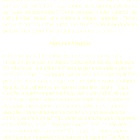
vinho e até costumam fazer cópias de segurança de todas
as suas preciosidades? Conto porque, neste período de
turbulências, recebi uns mimos e sequer agradeci. Tento,
agora, recuperar estas gafes que só não são imperdoáveis
pela imensa generosidade das pessoas de quem falo.
Algumas Alegrias
Primeiro foi a
Guilhermina
. Escreveu, de uma maneira
ímpar, um post que me deixou boba, envaidecida, deliciada.
Só não fiquei "me achando" porque generosidade a gente
sente de longe, e os elogios são obras da delicadeza destas
pessoas, muito mais do que merecimento meu por qualquer
escrito. Mas, olhem só se não era para ficar assim:
"
Odiei
Cecília, a quem sequer conheço, por ousar saber de mim
sem nunca ter me visto e ainda me emprestar as palavras
das quais me esgueirei nos últimos anos, com esmero e
atenção. Como ousa ela me contar em primeira pessoa,
como quem fala de si? São delas as palavras que desprezei
como minhas, as que não quis e evitei. Mas, se são dela,
como podem doer em mim?"
Ou então:
"(...)
Não soube o
que buscava naqueles dois bancos da casa de Cecília, a