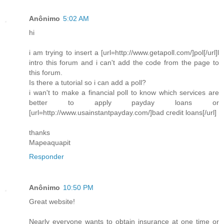
Anônimo
5:02 AM
hi
i am trying to insert a [url=http://www.getapoll.com/]pol[/url]l
intro this forum and i can't add the code from the page to
this forum.
Is there a tutorial so i can add a poll?
i wan't to make a financial poll to know which services are
better to apply payday loans or
[url=http://www.usainstantpayday.com/]bad credit loans[/url]
thanks
Mapeaquapit
Responder
Anônimo
10:50 PM
Great website!
Nearly everyone wants to obtain insurance at one time or