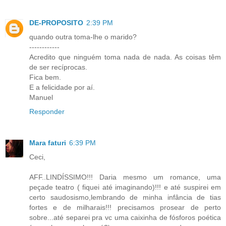
DE-PROPOSITO
2:39 PM
quando outra toma-lhe o marido?
------------
Acredito que ninguém toma nada de nada. As coisas têm
de ser recíprocas.
Fica bem.
E a felicidade por aí.
Manuel
Responder
Mara faturi
6:39 PM
Ceci,
AFF..LINDÍSSIMO!!! Daria mesmo um romance, uma
peçade teatro ( fiquei até imaginando)!!! e até suspirei em
certo saudosismo,lembrando de minha infância de tias
fortes e de milharais!!! precisamos prosear de perto
sobre...até separei pra vc uma caixinha de fósforos poética