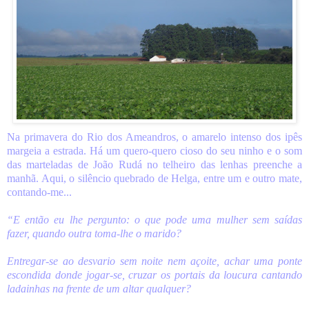
Na primavera do Rio dos Ameandros, o amarelo intenso dos ipês
margeia a estrada. Há um quero-quero cioso do seu ninho e o som
das marteladas de João Rudá no telheiro das lenhas preenche a
manhã. Aqui, o silêncio quebrado de Helga, entre um e outro mate,
contando-me...
“E então eu lhe pergunto: o que pode uma mulher sem saídas
fazer, quando outra toma-lhe o marido?
Entregar-se ao desvario sem noite nem açoite, achar uma ponte
escondida donde jogar-se, cruzar os portais da loucura cantando
ladainhas na frente de um altar qualquer?