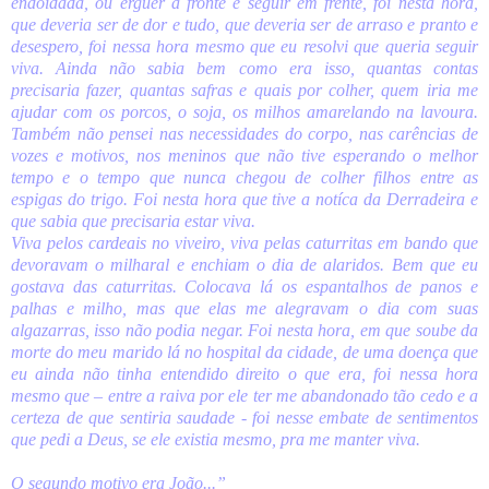
endoidada, ou erguer a fronte e seguir em frente, foi nesta hora,
que deveria ser de dor e tudo, que deveria ser de arraso e pranto e
desespero, foi nessa hora mesmo que eu resolvi que queria seguir
viva. Ainda não sabia bem como era isso, quantas contas
precisaria fazer, quantas safras e quais por colher, quem iria me
ajudar com os porcos, o soja, os milhos amarelando na lavoura.
Também não pensei nas necessidades do corpo, nas carências de
vozes e motivos, nos meninos que não tive esperando o melhor
tempo e o tempo que nunca chegou de colher filhos entre as
espigas do trigo. Foi nesta hora que tive a notíca da Derradeira e
que sabia que precisaria estar viva.
Viva pelos cardeais no viveiro, viva pelas caturritas em bando que
devoravam o milharal e enchiam o dia de alaridos. Bem que eu
gostava das caturritas. Colocava lá os espantalhos de panos e
palhas e milho, mas que elas me alegravam o dia com suas
algazarras, isso não podia negar. Foi nesta hora, em que soube da
morte do meu marido lá no hospital da cidade, de uma doença que
eu ainda não tinha entendido direito o que era, foi nessa hora
mesmo que – entre a raiva por ele ter me abandonado tão cedo e a
certeza de que sentiria saudade - foi nesse embate de sentimentos
que pedi a Deus, se ele existia mesmo, pra me manter viva.
O segundo motivo era João...”