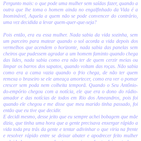
Pergunto mais: o que pode uma mulher sem saídas fazer, quando a
outra que lhe toma o homem ainda no engalfinhado da Vida é a
Inominável, Aquela a quem não se pode convencer do contrário,
uma vez decidida a levar quem-quer-que-seja?
Pois então, era eu essa mulher. Nada sabia da vida sozinha, sem
um parceiro para matear quando o sol acorda a vida depois dos
vermelhos que acendem o horizonte, nada sabia das panelas sem
cheiros que pudessem agradar a um homem faminto quando chega
das lides, nada sabia como era não ter de quem cerzir meias ou
limpar os barros dos sapatos, quando voltam das roças. Não sabia
como era a cama vazia quando o frio chega, de não ter quem
remexa o braseiro se ele ameaça amortecer, como era ver o pomar
crescer sem poda nem colheita temporã. Quando o Seu Antônio-
do-empório chegou com a notícia, ele que era o dono do rádio-
amador e das notícias de todos em Rio dos Ameandros, pois foi
quando ele chegou e me disse que meu marido tinha passado, foi
então que eu tive que decidir.
E decidi mesmo, desse jeito que eu sempre achei bobagem que mãe
dizia, que tinha uma hora que a gente precisava enxergar rápido a
vida toda pra trás da gente e tentar adivinhar o que viria na frente
e resolver rápido entre se deixar abater e apodrecer feito mulher