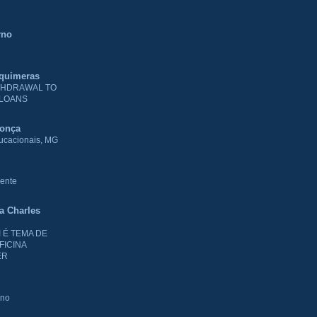
rno
 quimeras
THDRAWAL TO
 LOANS
donça
ducacionais, MG
ente
ia Charles
I É TEMA DE
FICINA
ER
rno