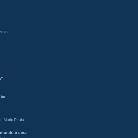
ENDO
s"
nha
- Mario Pirata
O mundo é uma
eca.