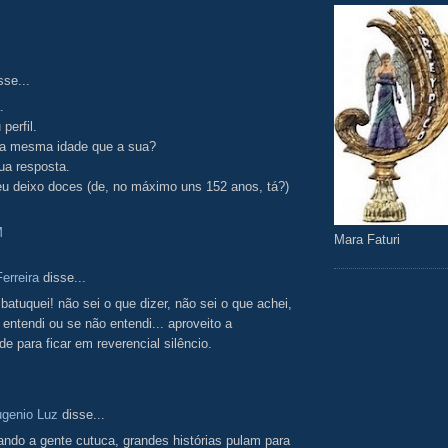
sse...
.
perfil.
 a mesma idade que a sua?
ua resposta.
eu deixo doces (de, no máximo uns 152 anos, tá?)
M
Mara Faturi
erreira
disse...
batuquei! não sei o que dizer, não sei o que achei,
 entendi ou se não entendi... aproveito a
de para ficar em reverencial silêncio.
ugenio Luz
disse...
ando a gente cutuca, grandes histórias pulam para