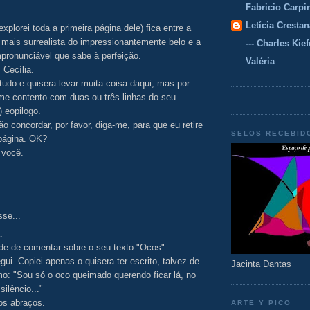
Fabricio Carpi
Letícia Crestan
explorei toda a primeira página dele) fica entre a
e mais surrealista do impressionantemente belo e a
--- Charles Kiefe
pronunciável que sabe à perfeição.
Valéria
 Cecília.
tudo e quisera levar muita coisa daqui, mas por
me contento com duas ou três linhas do seu
) eopilogo.
o concordar, por favor, diga-me, para que eu retire
SELOS RECEBID
página. OK?
 você.
sse...
.
de de comentar sobre o seu texto "Ocos".
ui. Copiei apenas o quisera ter escrito, talvez de
Jacinta Dantas
: "Sou só o oco queimado querendo ficar lá, no
silêncio..."
os abraços.
ARTE Y PICO