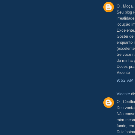
Oi, Moça.
Seu blog (
irrealidad
locução im
Excelente,
Gostei de 
enquanto 
(excelente
Se você nã
da minha 
Doces pra
Vicente
9:52 AM
Vicente
di
Oi, Cecília
Deu vonta
Não conseg
mim mesmo
fundo, em 
Dulcíssim