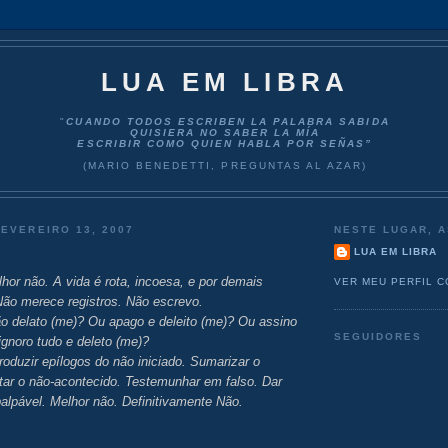
LUA EM LIBRA
"
CUANDO TODOS ESCRIBEN LA PALABRA SABIDA
QUISIERA NO SABER LA MÍA
ESCRIBIR COMO QUIEN HABLA POR SEÑAS”
(MARIO BENEDETTI, PREGUNTAS AL AZAR)
FEVEREIRO 13, 2007
NESTE LUGAR, A
LUA EM LIBRA
hor não. A vida é rota, incoesa, e por demais
VER MEU PERFIL 
Não merece registros. Não escrevo.
o delato (me)? Ou apago e deleito (me)? Ou assino
SEGUIDORES
ignoro tudo e deleto (me)?
roduzir epílogos do não iniciado. Sumarizar o
ar o não-acontecido. Testemunhar em falso. Dar
palpável. Melhor não. Definitivamente Não.