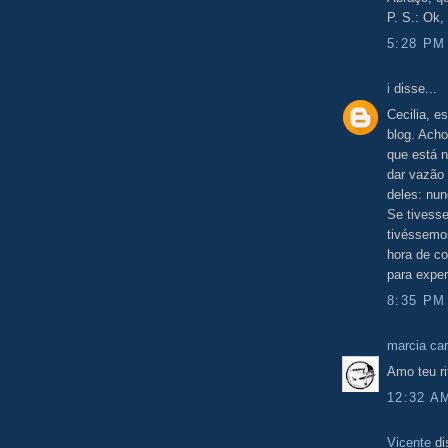
P. S.: Ok,
5:28 PM
i
disse...
Cecilia, e
blog. Acho
que está n
dar vazão 
deles: nun
Se tivess
tivéssemo
hora de co
para exper
8:35 PM
marcia car
Amo teu ri
12:32 A
Vicente
di