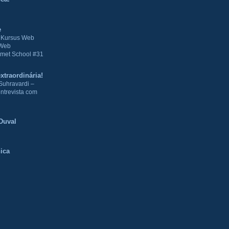
e
| Kursus Web
 Web
met School #31
xtraordinária!
Suhravardi –
ntrevista com
Duval
ica