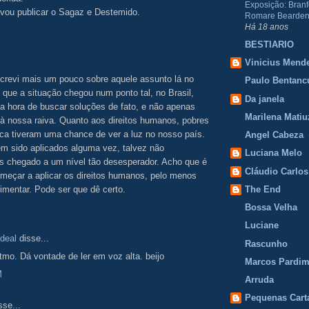
Exposição: Branf
 vou publicar o Sagaz e Destemido.
Romare Bearden
Há 18 anos
BESTIARIO
Vinicius Mend
screvi mais um pouco sobre aquele assunto lá no
Paulo Bentanc
 que a situação chegou num ponto tal, no Brasil,
Da janela
a hora de buscar soluções de fato, e não apenas
Marilena Matiu
à nossa raiva. Quanto aos direitos humanos, pobres
ca tiveram uma chance de ver a luz no nosso país.
Angel Cabeza
em sido aplicados alguma vez, talvez não
Luciana Melo
s chegado a um nível tão desesperador. Acho que é
Cláudio Carlos
meçar a aplicar os direitos humanos, pelo menos
The End
imentar. Pode ser que dê certo.
Bossa Velha
Luciane
deal
disse...
Rascunho
tmo. Dá vontade de ler em voz alta. beijo
Marcos Pardi
M
Arruda
Pequenas Cart
sse...