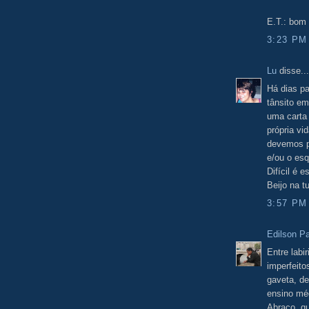
E.T.: bom 
3:23 PM
Lu
disse...
Há dias pa
tânsito em
uma carta 
própria vi
devemos pe
e/ou o esq
Difícil é 
Beijo na t
3:57 PM
Edilson Pa
Entre labi
imperfeito
gaveta, de
ensino mé
Abraço, qu