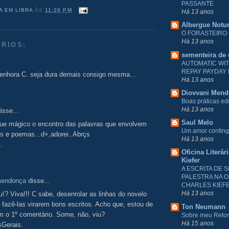
PASSANTE
A EM LIBRA
ÀS
11:26 PM
Há 13 anos
Albergue Notu
O FORASTEIRO
Há 13 anos
RIOS:
sementeira de
AUTOMATIC WI
REPAY PAYDAY
senhora C. seja dura demais consigo mesma...
Há 13 anos
Diovvani Men
Boas práticas e
Há 13 anos
isse...
Saul Melo
que mágico o encontro das palavras que envolvem
Um amor conting
s e poemas...d+,adorei..Abrçs
Há 13 anos
.
Oficina Literár
Kiefer
A ESCRITA DE S
PALESTRA NA O
mendonça
disse...
CHARLES KIEF
Há 13 anos
!? Viva!!! C sabe, desenrolar as linhas do novelo
, fazê-las virarem bons escritos. Acho que, estou de
Ton Neumann
m o 1º comentário. Some, não, viu?
Sobre meu Reto
Há 15 anos
Gerais.