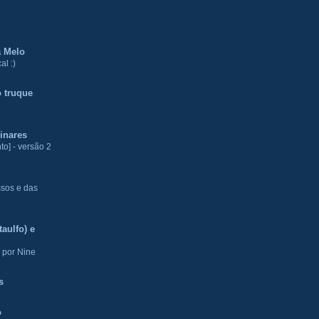
a Melo
al :)
 truque
inares
to] - versão 2
ssos e das
aulfo) e
 por Nine
s
o