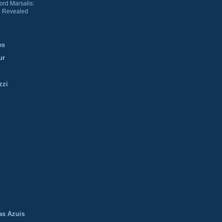
ord Marsalis:
 Revealed
es
ur
zzi
m
as Azuis