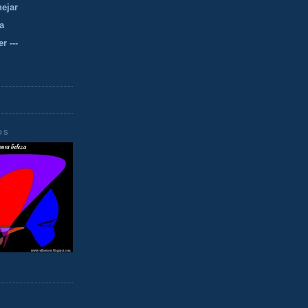
nejar
a
r ---
OS