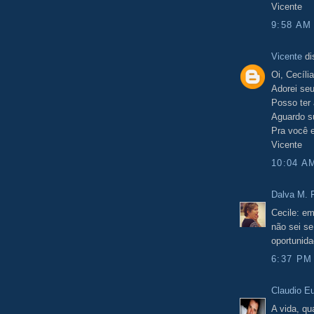
Vicente
9:58 AM
Vicente
di
Oi, Cecília
Adorei seu 
Posso ter
Aguardo s
Pra você 
Vicente
10:04 A
Dalva M. F
Cecile: em
não sei se
oportunida
6:37 PM
Claudio E
A vida, qu