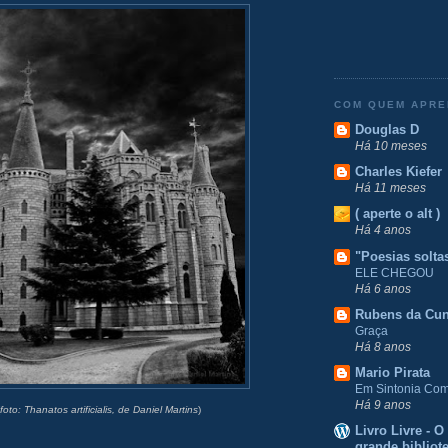
COM QUEM APR
Douglas D
Há 10 meses
Charles Kiefer
Há 11 meses
( aperte o alt )
Há 4 anos
"Poesias solta
ELE CHEGOU
Há 6 anos
Rubens da Cu
Graça
Há 8 anos
Mario Pirata
Em Sintonia Com 
Há 9 anos
foto: Thanatos artificialis, de Daniel Martins
)
Livro Livre - 
grande bibliot