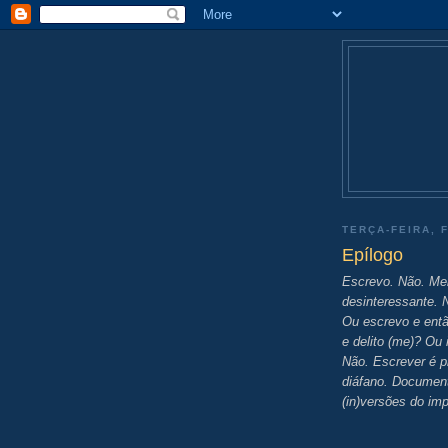
TERÇA-FEIRA, 
Epílogo
Escrevo. Não. Mel
desinteressante. 
Ou escrevo e entã
e delito (me)? Ou 
Não. Escrever é p
diáfano. Document
(in)versões do im