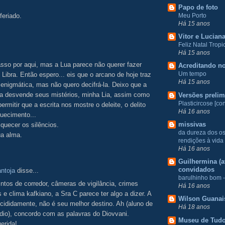
Papo de foto
Meu Porto
feriado.
Há 15 anos
Vitor e Lucian
Feliz Natal Tropic
Há 15 anos
sso por aqui, mas a Lua parece não querer fazer
Acreditando no
Um tempo
 Libra. Então espero... eis que o arcano de hoje traz
Há 15 anos
enigmática, mas não quero decifrá-la. Deixo que a
da desvende seus mistérios, minha Lia, assim como
Versões prelim
Plasticircose [con
rmitir que a escrita nos mostre o deleite, o delito
Há 16 anos
uecimento...
missivas
esquecer os silêncios.
da dureza dos o
ua alma.
rendições à vida
Há 16 anos
Guilhermina (at
convidados
ntoja
disse...
barulhinho bom -
rintos de corredor, câmeras de vigilância, crimes
Há 16 anos
s e clima kafkiano, a Sra C parece ter algo a dizer. A
Wilson Guanai
cididamente, não é seu melhor destino. Ah (aluno de
Há 18 anos
dio), concordo com as palavras do Diovvani.
Museu de Tud
erida!