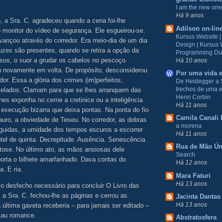
I am the new one
Há 9 anos
 a Sra. C. agradeceu quando a cena foi-lhe
Adilson on-lin
o monitor do vídeo de segurança. Ele esgueirou-se.
Kursus Website 
vançou através do corredor. Era meio-dia de um dia
Design | Kursus
Luzes são presentes, quando se retira a opção da
Programming Du
ssos, o suor a grudar os cabelos no pescoço.
Há 10 anos
u novamente em volta. De propósito, desconsiderou
Por uma vida e
or. Essa a glória dos crimes (im)perfeitos,
De Heidegger a 
trechos de uma e
velados. Clamam para que se lhes arranquem das
Henri Corbin
es exponha no cerne a cretinice ou a inteligência
Há 11 anos
execução bizarra que deixa pontas. Na ponta do fio
Camila Canali 
auro, a obviedade de Teseu. No corredor, as dobras
a morena
rguidas, a umidade dos tempos escuros a escorrer
Há 11 anos
tel de quinta. Decrepitude. Ausência. Senescência
Rua de Mão Ún
ose. No último ato, as mãos ansiosas dele
Search
orta o bilhete amarfanhado. Dava contas do
Há 12 anos
a. E ria.
Mara Faturi
Há 13 anos
 o desfecho necessário
para concluir O Livro das
, a Sra. C. fechou-lhe as páginas e cerrou as
Jacinta Dantas
Há 13 anos
 última gaveta receberia – para jamais ser editado –
mau romance.
Abstratosfera