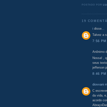
POSTADO POR
LU
19 COMENTÁ
i
disse...
Talvez a 
7:56 PM
Anônimo d
Nossa! , 
seus texto
jefferson p
8:46 PM
diovvani 
C escreveu
da vida, e
acordo co
AbraçoDas