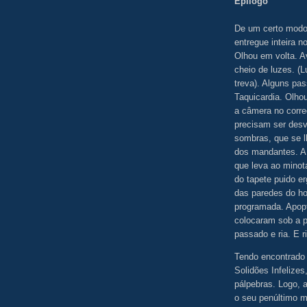
Epílogo
De um certo modo,
entregue inteira n
Olhou em volta. A
cheio de luzes. (
treva). Alguns pa
Taquicardia. Olho
a câmera no corred
precisam ser des
sombras, que se lh
dos mandantes. A 
que leva ao minot
do tapete puido e
das paredes do ho
programada. Apopt
colocaram sob a p
passado e ria. E ri
Tendo encontrado
Solidões Infelizes
pálpebras. Logo, a
o seu penúltimo 