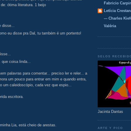
Fabricio Carpi
de: ótima literatura. 1 beijo
Letícia Crestan
--- Charles Kiefe
e
disse...
Valéria
como eu disse pra Dal, tu também é um portento!
isse...
SELOS RECEBID
. que coisa linda...
sem palavras para comentar... preciso ler e reler... a
mora um pouco para entrar em mim e quando entra,
 um caleidoscópio, cada vez que espio...
rida escritora.
Jacinta Dantas
inha Lia, está cheio de arestas.
ARTE Y PICO