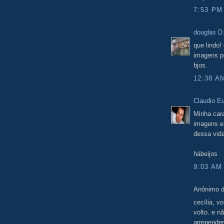
7:53 PM
douglas D
que lindo!
imagens po
bjos.
12:38 A
Claudio E
Minha car
imagens e
dessa vida
hábeijos
9:03 AM
Anônimo d
cecília, v
volto. e n
arrepender