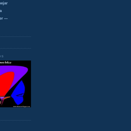
nejar
a
r ---
OS