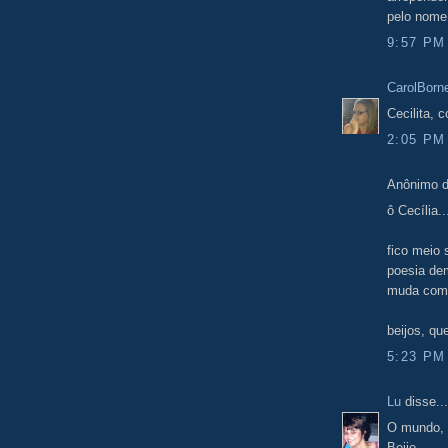
pelo nome 
9:57 PM
CarolBorn
Cecilita, 
2:05 PM
Anônimo d
ô Cecília..
fico meio 
poesia de
muda como
beijos, que
5:23 PM
Lu
disse...
O mundo, m
Beijo