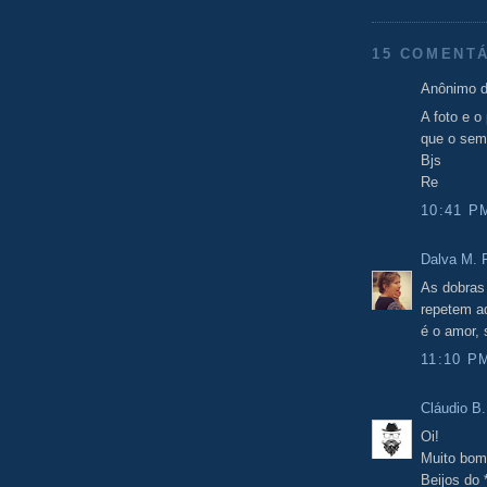
15 COMENTÁ
Anônimo d
A foto e o
que o sem
Bjs
Re
10:41 P
Dalva M. F
As dobras
repetem a
é o amor,
11:10 P
Cláudio B.
Oi!
Muito bom
Beijos do