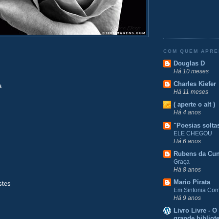
COM QUEM APR
Douglas D
Há 10 meses
Charles Kiefer
a
Há 11 meses
( aperte o alt )
Há 4 anos
"Poesias solta
ELE CHEGOU
Há 6 anos
Rubens da Cu
Graça
Há 8 anos
Mario Pirata
stes
Em Sintonia Com 
Há 9 anos
Livro Livre - 
grande bibliot