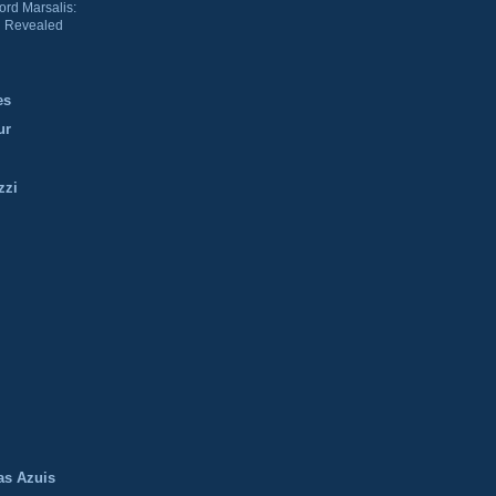
ord Marsalis:
 Revealed
es
ur
zzi
m
as Azuis