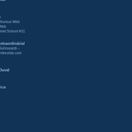
e
| Kursus Web
 Web
met School #31
xtraordinária!
Suhravardi –
ntrevista com
Duval
ica