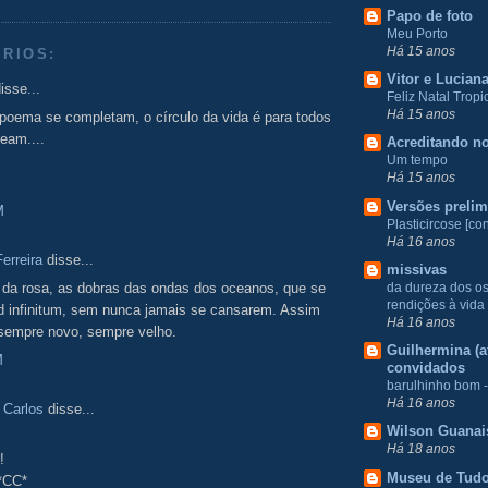
Papo de foto
Meu Porto
Há 15 anos
RIOS:
Vitor e Lucian
isse...
Feliz Natal Tropic
Há 15 anos
 poema se completam, o círculo da vida é para todos
eam....
Acreditando no
Um tempo
Há 15 anos
Versões prelim
M
Plasticircose [con
Há 16 anos
erreira
disse...
missivas
da dureza dos o
 da rosa, as dobras das ondas dos oceanos, que se
rendições à vida
d infinitum, sem nunca jamais se cansarem. Assim
Há 16 anos
 sempre novo, sempre velho.
Guilhermina (at
M
convidados
barulhinho bom -
Há 16 anos
 Carlos
disse...
Wilson Guanai
Há 18 anos
!
Museu de Tud
 *CC*