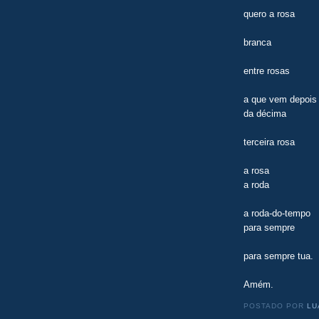
quero a rosa
branca
entre rosas
a que vem depois
da décima
terceira rosa
a rosa
a roda
a roda-do-tempo
para sempre
para sempre tua.
Amém.
POSTADO POR
LU