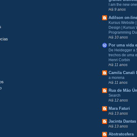
I am the new one
Há 9 anos
Adilson on-lin
Kursus Website 
s
Design | Kursus
Programming Du
Há 10 anos
ecias
Por uma vida e
De Heidegger a 
trechos de uma e
Henri Corbin
Há 11 anos
Camila Canali 
a morena
los
Há 11 anos
o
Rua de Mão Ún
Search
Há 12 anos
Mara Faturi
Há 13 anos
Jacinta Dantas
Há 13 anos
Abstratosfera