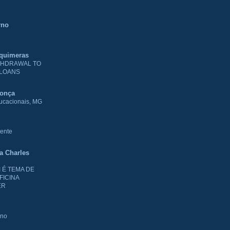
rno
 quimeras
THDRAWAL TO
 LOANS
donça
ducacionais, MG
ente
ia Charles
I É TEMA DE
FICINA
ER
rno