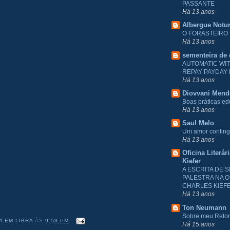
PASSANTE
Há 13 anos
Albergue Notu
O FORASTEIRO
Há 13 anos
sementeira de
AUTOMATIC WI
REPAY PAYDAY
Há 13 anos
Diovvani Men
Boas práticas e
Há 13 anos
Saul Melo
Um amor conting
Há 13 anos
Oficina Literár
Kiefer
A ESCRITA DE S
PALESTRA NA O
CHARLES KIEF
Há 13 anos
Ton Neumann
Sobre meu Reto
A EM LIBRA
ÀS
9:53 PM
Há 15 anos