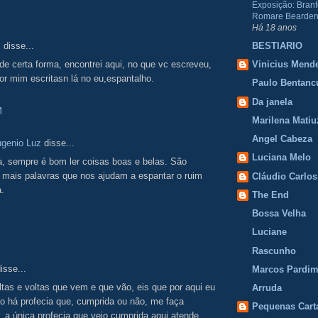
Exposição: Branf
Romare Bearden
Há 18 anos
.
disse...
BESTIARIO
 de certa forma, encontrei aqui, no que vc escreveu,
Vinicius Mend
r mim escritasn lá no eu,espantalho.
Paulo Bentanc
Da janela
M
Marilena Matiu
Angel Cabeza
ugenio Luz
disse...
Luciana Melo
a, sempre é bom ler coisas boas e belas. São
 mais palavras que nos ajudam a espantar o ruim
Cláudio Carlos
.
The End
Bossa Velha
Luciane
Rascunho
isse...
Marcos Pardi
oltas e voltas que vem e que vão, eis que por aqui eu
Arruda
ão há profecia que, cumprida ou não, me faça
Pequenas Cart
. a única profecia que vejo cumprida aqui atende