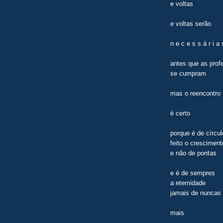
e voltas
e voltas serão
n e c e s s á r i a 
antes que as prof
se cumpram
mas o reencontro
é certo
porque é de círcu
feito o cresciment
e não de pontas
e é de sempres
a eternidade
jamais de nuncas
mais