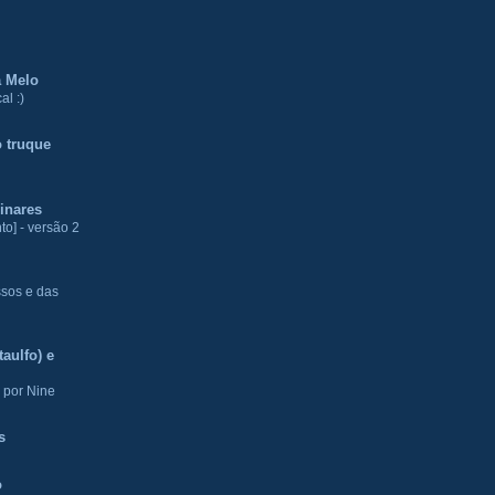
a Melo
al :)
 truque
inares
to] - versão 2
ssos e das
aulfo) e
 por Nine
s
o