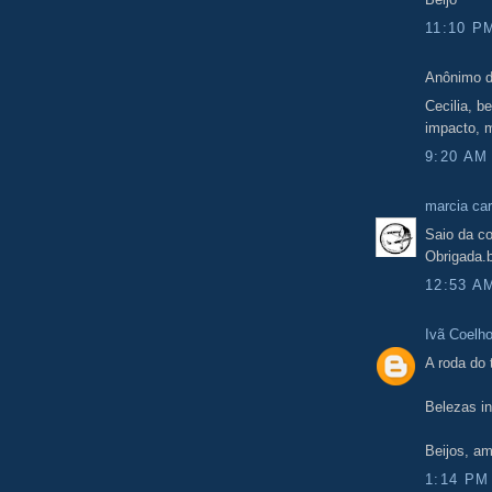
11:10 P
Anônimo d
Cecilia, b
impacto, 
9:20 AM
marcia car
Saio da c
Obrigada.b
12:53 A
Ivã Coelh
A roda do
Belezas in
Beijos, am
1:14 PM