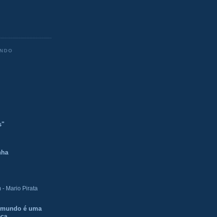
ENDO
s"
nha
- Mario Pirata
O mundo é uma
eca.