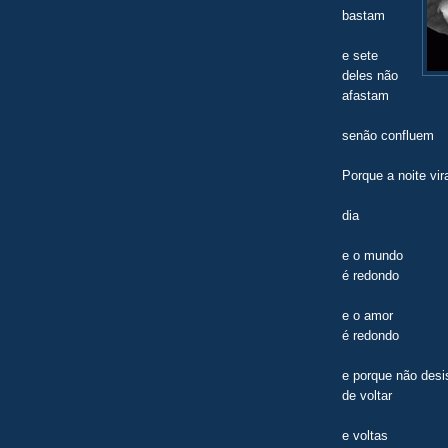
bastam
e sete
deles não
afastam
senão confluem
Porque a noite vir
dia
e o mundo
é redondo
e o amor
é redondo
e porque não desi
de voltar
e voltas