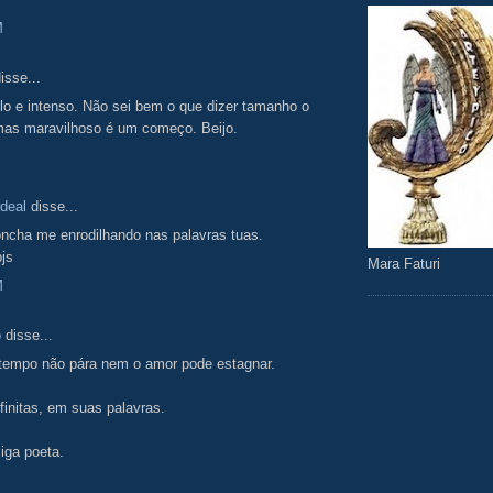
M
isse...
elo e intenso. Não sei bem o que dizer tamanho o
mas maravilhoso é um começo. Beijo.
deal
disse...
oncha me enrodilhando nas palavras tuas.
js
Mara Faturi
M
o
disse...
 tempo não pára nem o amor pode estagnar.
finitas, em suas palavras.
iga poeta.