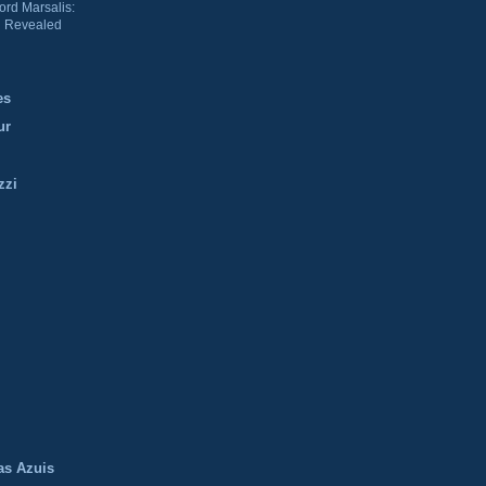
ord Marsalis:
 Revealed
es
ur
zzi
m
as Azuis