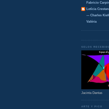
Fabricio Carpi
Letícia Crestan
--- Charles Kiefe
Valéria
SELOS RECEBID
Jacinta Dantas
ARTE Y PICO