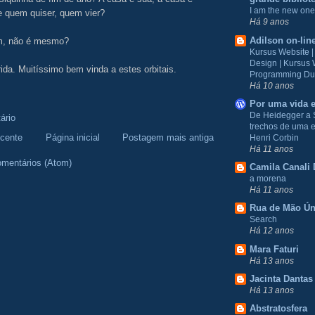
I am the new one
e quem quiser, quem vier?
Há 9 anos
Adilson on-lin
m, não é mesmo?
Kursus Website 
Design | Kursus
rida. Muitíssimo bem vinda a estes orbitais.
Programming Du
Há 10 anos
Por uma vida e
De Heidegger a 
ário
trechos de uma e
cente
Página inicial
Postagem mais antiga
Henri Corbin
Há 11 anos
omentários (Atom)
Camila Canali 
a morena
Há 11 anos
Rua de Mão Ún
Search
Há 12 anos
Mara Faturi
Há 13 anos
Jacinta Dantas
Há 13 anos
Abstratosfera