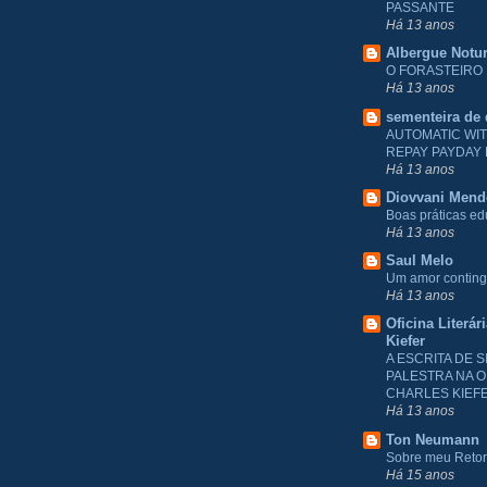
PASSANTE
Há 13 anos
Albergue Notu
O FORASTEIRO
Há 13 anos
sementeira de
AUTOMATIC WI
REPAY PAYDAY
Há 13 anos
Diovvani Men
Boas práticas e
Há 13 anos
Saul Melo
Um amor conting
Há 13 anos
Oficina Literár
Kiefer
A ESCRITA DE S
PALESTRA NA O
CHARLES KIEF
Há 13 anos
Ton Neumann
Sobre meu Reto
Há 15 anos