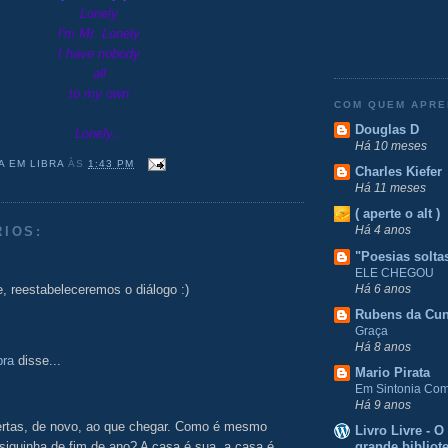
Lonely
I'm Mr. Lonely
I have nobody
all
to my own
COM QUEM APR
Douglas D
Lonely...
Há 10 meses
A EM LIBRA
ÀS
1:43 PM
Charles Kiefer
Há 11 meses
( aperte o alt )
Há 4 anos
RIOS:
"Poesias solta
ELE CHEGOU
Há 6 anos
, reestabeleceremos o diálogo :)
Rubens da Cu
Graça
Há 8 anos
bra
disse...
Mario Pirata
Em Sintonia Com 
Há 9 anos
ertas, de novo, ao que chegar. Como é mesmo
Livro Livre - 
iquinha de fim de ano? A casa é sua, a casa é
grande bibliot