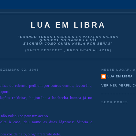
LUA EM LIBRA
"
CUANDO TODOS ESCRIBEN LA PALABRA SABIDA
QUISIERA NO SABER LA MÍA
ESCRIBIR COMO QUIEN HABLA POR SEÑAS”
(MARIO BENEDETTI, PREGUNTAS AL AZAR)
DEZEMBRO 02, 2005
NESTE LUGAR, A
LUA EM LIBRA
olhas do rebento pediram por outros ventos, levou-lhe,
VER MEU PERFIL 
roporto.
ações (re)feitas, beijou-lhe a bochecha branca já no
SEGUIDORES
.
 não voltou-se para um aceno.
lta à casa, deu nome às duas lágrimas: Vitória e
com voz de pato, o
rap
preferido dele.