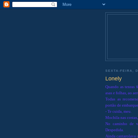
SEXTA-FEIRA, 
Lonely
Quando as tenras f
asas e folhas, ao ae
Todas as recomend
portão de embarque
- Te cuida, meu.
Mochila nas costas,
No caminho de vo
Despedida.
Ainda cantarolava 