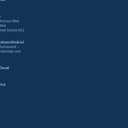
e
| Kursus Web
 Web
met School #31
xtraordinária!
Suhravardi –
ntrevista com
Duval
ica