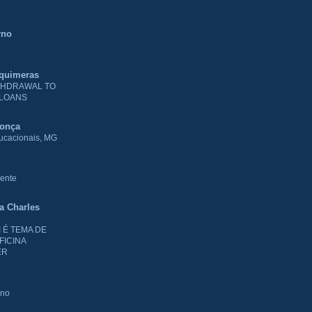
rno
 quimeras
THDRAWAL TO
 LOANS
donça
ducacionais, MG
ente
ia Charles
I É TEMA DE
FICINA
ER
rno