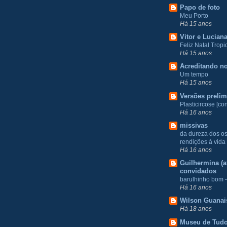
Papo de foto
Meu Porto
Há 15 anos
Vitor e Lucian
Feliz Natal Tropic
Há 15 anos
Acreditando no
Um tempo
Há 15 anos
Versões prelim
Plasticircose [con
Há 16 anos
missivas
da dureza dos o
rendições à vida
Há 16 anos
Guilhermina (at
convidados
barulhinho bom -
Há 16 anos
Wilson Guanai
Há 18 anos
Museu de Tud