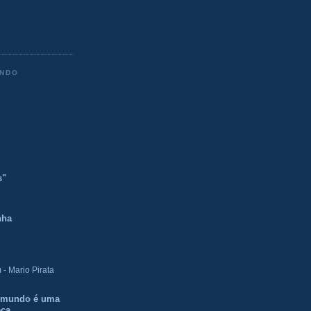
ENDO
s"
nha
- Mario Pirata
O mundo é uma
eca.