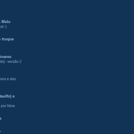
a Melo
al :)
 truque
inares
to] - versão 2
ssos e das
aulfo) e
 por Nine
s
o