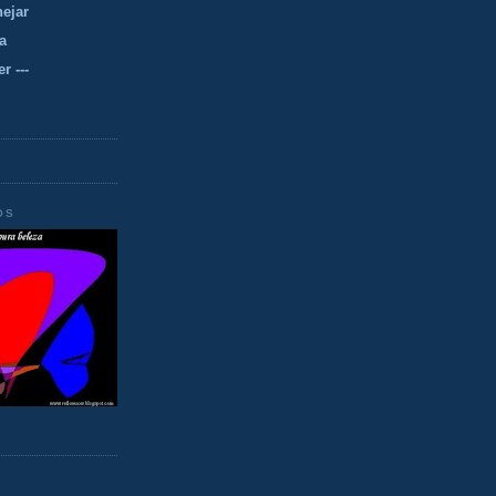
nejar
a
r ---
OS