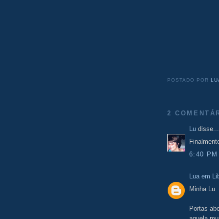
POSTADO POR
LU
2 COMENTÁ
Lu
disse...
Finalmente
6:40 PM
Lua em Li
Minha Lu
Portas ab
aquela mus