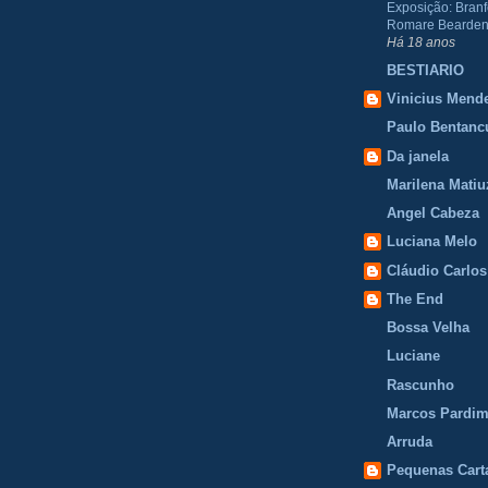
Exposição: Branf
Romare Bearden
Há 18 anos
BESTIARIO
Vinicius Mend
Paulo Bentanc
Da janela
Marilena Matiu
Angel Cabeza
Luciana Melo
Cláudio Carlos
The End
Bossa Velha
Luciane
Rascunho
Marcos Pardi
Arruda
Pequenas Cart