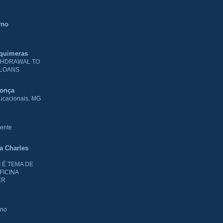
rno
 quimeras
THDRAWAL TO
 LOANS
donça
ducacionais, MG
ente
ia Charles
I É TEMA DE
FICINA
ER
rno