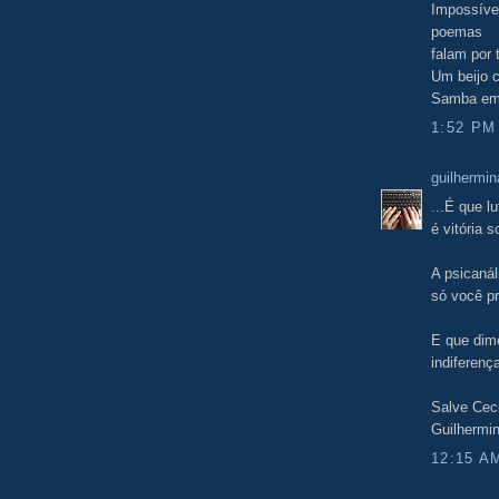
Impossíve
poemas
falam por 
Um beijo c
Samba em 
1:52 PM
guilhermin
...É que l
é vitória s
A psicanál
só você pr
E que dim
indiferenç
Salve Ceci
Guilhermi
12:15 A