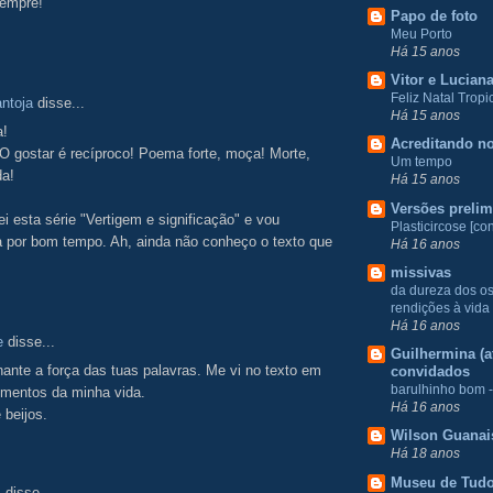
empre!
Papo de foto
Meu Porto
Há 15 anos
Vitor e Lucian
Feliz Natal Tropic
ntoja
disse...
Há 15 anos
a!
Acreditando no
O gostar é recíproco! Poema forte, moça! Morte,
Um tempo
da!
Há 15 anos
Versões prelim
iei esta série "Vertigem e significação" e vou
Plasticircose [con
a por bom tempo. Ah, ainda não conheço o texto que
Há 16 anos
missivas
da dureza dos o
rendições à vida
Há 16 anos
e
disse...
Guilhermina (at
ante a força das tuas palavras. Me vi no texto em
convidados
barulhinho bom -
mentos da minha vida.
Há 16 anos
 beijos.
Wilson Guanai
Há 18 anos
Museu de Tud
.
disse...