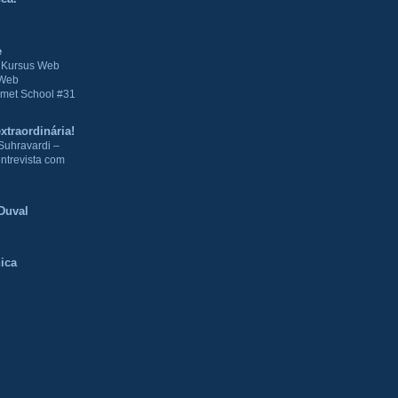
e
| Kursus Web
 Web
met School #31
xtraordinária!
Suhravardi –
ntrevista com
Duval
ica