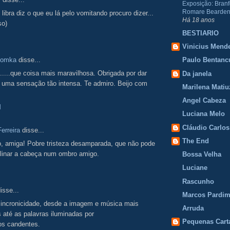
Exposição: Branf
Romare Bearden
 libra diz o que eu lá pelo vomitando procuro dizer...
Há 18 anos
so)
BESTIARIO
Vinicius Mend
lomka
disse...
Paulo Bentanc
......que coisa mais maravilhosa. Obrigada por dar
Da janela
a uma sensação tão intensa. Te admiro. Beijo com
Marilena Matiu
Angel Cabeza
M
Luciana Melo
Cláudio Carlos
erreira
disse...
The End
o, amiga! Pobre tristeza desamparada, que não pode
clinar a cabeça num ombro amigo.
Bossa Velha
Luciane
Rascunho
isse...
Marcos Pardi
sincronicidade, desde a imagem e música mais
Arruda
até as palavras iluminadas por
Pequenas Cart
os candentes.