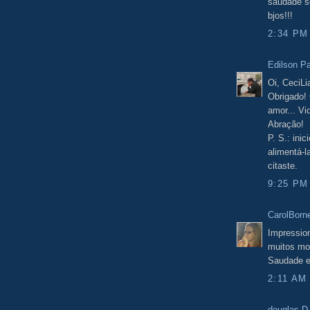
saudade s
bjos!!!
2:34 PM
Edilson Pa
Oi, CeciLi
Obrigado! 
amor... Vi
Abração!
P. S.: inic
alimentá-l
citaste.
9:25 PM
CarolBorn
Impression
muitos mo
Saudade e
2:11 AM
douglas D