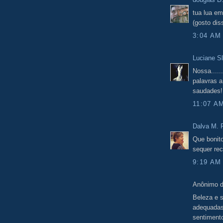
tua lua em
(gosto dis
3:04 AM
Luciane S
Nossa.....
palavras 
saudades!
11:07 A
Dalva M. F
Que bonit
sequer re
9:19 AM
Anônimo d
Beleza e 
adequadas 
sentiment