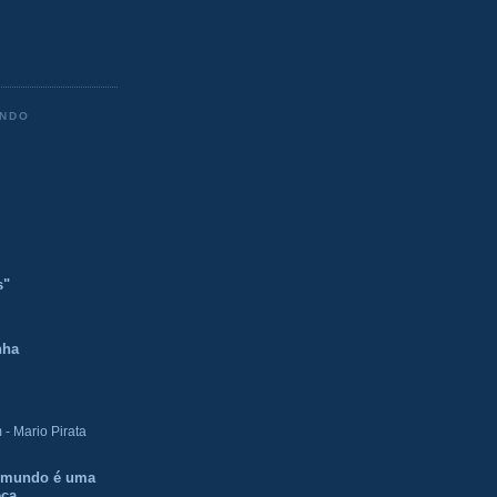
ENDO
s"
nha
- Mario Pirata
O mundo é uma
eca.