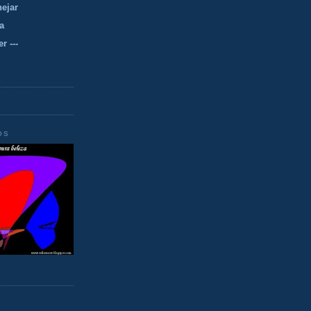
nejar
a
r ---
OS