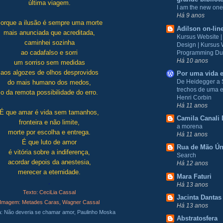
última viagem.
I am the new one
Há 9 anos
orque a ilusão é sempre uma morte
Adilson on-lin
mais anunciada que acreditada,
Kursus Website 
caminhei sozinha
Design | Kursus
ao cadafalso e sorri
Programming Du
Há 10 anos
um sorriso sem medidas
aos algozes de olhos desprovidos
Por uma vida e
De Heidegger a 
do mais humano dos medos,
trechos de uma e
o da remota possibilidade do erro.
Henri Corbin
Há 11 anos
É que amar é vida sem tamanhos,
Camila Canali 
fronteira e não limite,
a morena
morte por escolha e entrega.
Há 11 anos
É que luto de amor
Rua de Mão Ún
é vitória sobre a indiferença,
Search
acordar depois da anestesia,
Há 12 anos
merecer a eternidade.
Mara Faturi
.
Há 13 anos
Texto: CeciLia Cassal
Jacinta Dantas
Imagem: Metades Caras, Wagner Cassal
Há 13 anos
: Não deveria se chamar amor, Paulinho Moska
Abstratosfera