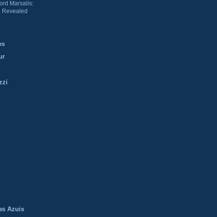
ord Marsalis:
 Revealed
es
ur
zzi
m
as Azuis