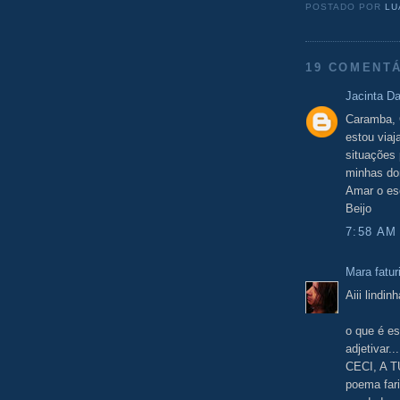
POSTADO POR
LU
19 COMENTÁ
Jacinta D
Caramba, 
estou viaj
situações
minhas do
Amar o esc
Beijo
7:58 AM
Mara fatur
Aiii lindin
o que é es
adjetiva
CECI, A 
poema fari