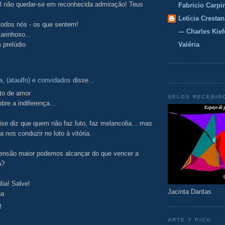
l não quedar-se em reconhecida admiração! Teus
Fabricio Carpi
Letícia Crestan
todos nós - os que sentem!
--- Charles Kiefe
arinhoso...
prelúdio
Valéria
a, (ataulfo) e convidados
disse...
uto de amor
SELOS RECEBID
obre a indiferença...
ise diz que quem não faz luto, faz melancolia... mas
a nos conduzir no luto à vitória.
ensão maior podemos alcançar do que vencer a
a?
lia! Salve!
Jacinta Dantas
na
M
ARTE Y PICO