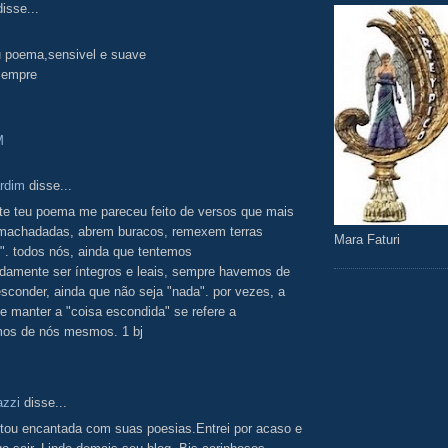
isse...
u poema,sensivel e suave
sempre
M
rdim
disse...
ste teu poema me pareceu feito de versos que mais
machadadas, abrem buracos, remexem terras
Mara Faturi
". todos nós, ainda que tentemos
damente ser íntegros e leais, sempre havemos de
esconder, ainda que não seja "nada". por vezes, a
de manter a "coisa escondida" se refere a
os de nós mesmos. 1 bj
azzi
disse...
tou encantada com suas poesias.Entrei por acaso e