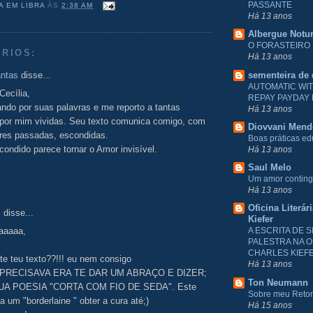
PASSANTE
A EM LIBRA
ÀS
2:38 AM
Há 13 anos
Albergue Notu
O FORASTEIRO
RIOS:
Há 13 anos
antas
disse...
sementeira de
AUTOMATIC WI
Cecília,
REPAY PAYDAY
ando por suas palavras e me reporto a tantas
Há 13 anos
 por mim vividas. Seu texto comunica comigo, com
Diovvani Men
res passadas, escondidas.
Boas práticas e
ondido parece tornar o Amor invisível.
Há 13 anos
Saul Melo
Um amor conting
Há 13 anos
Oficina Literár
i
disse...
Kiefer
haaaaa,
A ESCRITA DE S
PALESTRA NA O
CHARLES KIEF
te teu texto??!!! eu nem consigo
Há 13 anos
r...PRECISAVA ERA TE DAR UM ABRAÇO E DIZER;
Ton Neumann
TUA POESIA "CORTA COM FIO DE SEDA". Este
Sobre meu Reto
a um "borderlaine " obter a cura até;)
Há 15 anos