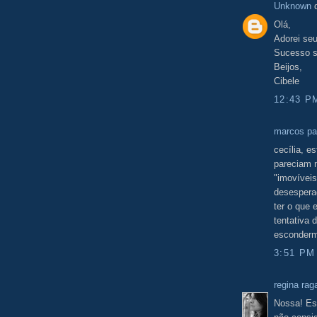
Unknown
d
Olá,
Adorei se
Sucesso 
Beijos,
Cibele
12:43 P
marcos pa
cecília, e
pareciam 
"imovíveis
desespera
ter o que 
tentativa 
esconderm
3:51 PM
regina rag
Nossa! Es