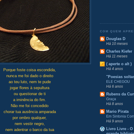
COM QUEM APR
Douglas D
Há 10 meses
Charles Kiefer
Há 11 meses
( aperte o alt )
Há 4 anos
Porque foste coisa escondida,
nunca me foi dado o direito
"Poesias solta
ELE CHEGOU
ao teu luto, nem te pude
Há 6 anos
jogar flores à sepultura
ou questionar de ti
Rubens da Cu
Graça
a iminência do fim.
Há 8 anos
Não me foi concedido
Mario Pirata
chorar tua ausência amparada
Em Sintonia Com 
por ombro qualquer,
Há 9 anos
nem vestir negro,
Livro Livre - 
nem adentrar o barco da tua
grande bibliot