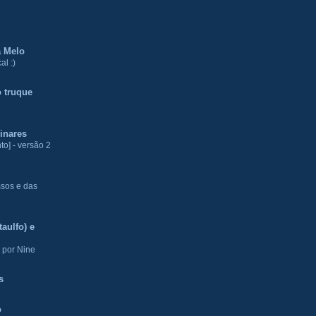
a Melo
al :)
 truque
inares
to] - versão 2
ssos e das
aulfo) e
 por Nine
s
o