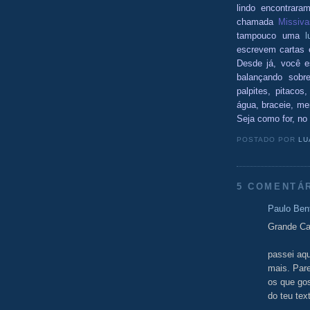
lindo encontrar
chamada
Missiv
tampouco uma
l
escrevem cartas e
Desde já, você e
balançando sobr
palpites, pitacos
água, braceie, me
Seja como for, no 
POSTADO POR
LU
5 COMENTÁ
Paulo Ben
Grande Ca
passei aqu
mais. Par
os que go
do teu tex