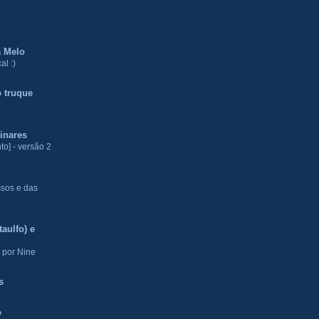
a Melo
al :)
 truque
inares
to] - versão 2
ssos e das
aulfo) e
 por Nine
s
o