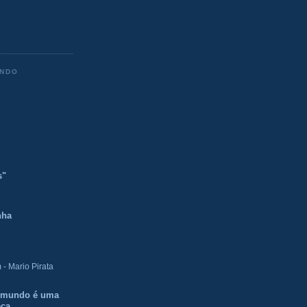
ENDO
s"
nha
- Mario Pirata
O mundo é uma
eca.