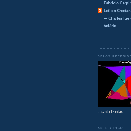
Fabricio Carpi
Letícia Crestan
--- Charles Kiefe
Valéria
SELOS RECEBID
Jacinta Dantas
ARTE Y PICO