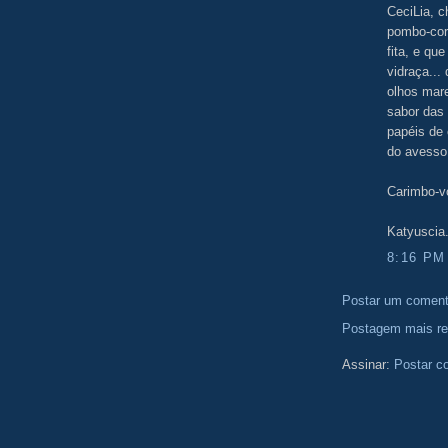
CeciLia, 
pombo-cor
fita, e qu
vidraça...
olhos mare
sabor das 
papéis de
do avesso
Carimbo-v
Katyuscia
8:16 PM
Postar um coment
Postagem mais re
Assinar:
Postar c