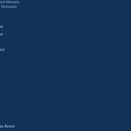
ord Marsalis:
 Revealed
es
ur
zzi
m
as Azuis