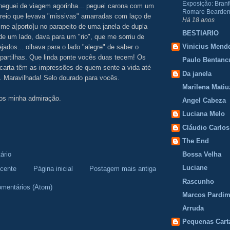
Exposição: Branf
cheguei de viagem agorinha... peguei carona com um
Romare Bearden
reio que levava "missivas" amarradas com laço de
Há 18 anos
e me a[porto]u no parapeito de uma janela de dupla
BESTIARIO
 de um lado, dava para um "rio", que me sorriu de
Vinicius Mend
jados... olhava para o lado "alegre" de saber o
partilhas. Que linda ponte vocês duas tecem! Os
Paulo Bentanc
 carta têm as impressões de quem sente a vida até
Da janela
. Maravilhada! Selo dourado para vocês.
Marilena Matiu
os minha admiração.
Angel Cabeza
Luciana Melo
.
Cláudio Carlos
The End
ário
Bossa Velha
Luciane
cente
Página inicial
Postagem mais antiga
Rascunho
omentários (Atom)
Marcos Pardi
Arruda
Pequenas Cart