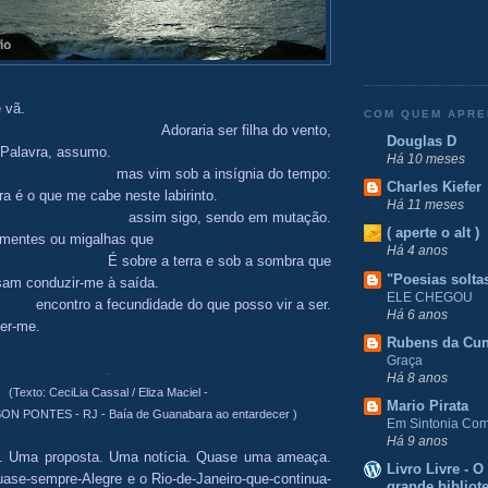
 vã.
COM QUEM APR
Adoraria ser filha do vento,
Douglas D
 Palavra, assumo.
Há 10 meses
mas vim sob a insígnia do tempo:
Charles Kiefer
ra é o que me cabe neste labirinto.
Há 11 meses
assim sigo, sendo em mutação.
( aperte o alt )
ementes ou migalhas que
Há 4 anos
É sobre a terra e sob a sombra que
"Poesias solta
am conduzir-me à saída.
ELE CHEGOU
encontro a fecundidade do que posso vir a ser.
Há 6 anos
er-me.
Rubens da Cu
Graça
.
Há 8 anos
(Texto: CeciLia Cassal / Eliza Maciel -
Mario Pirata
N PONTES - RJ - Baía de Guanabara ao entardecer )
Em Sintonia Com 
.
Há 9 anos
e. Uma proposta. Uma notícia. Quase uma ameaça.
Livro Livre - 
ase-sempre-Alegre e o Rio-de-Janeiro-que-continua-
grande bibliot