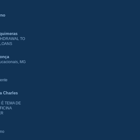
rno
 quimeras
THDRAWAL TO
 LOANS
donça
ducacionais, MG
ente
ia Charles
I É TEMA DE
FICINA
ER
rno