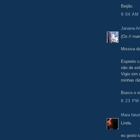
Beijão.
9:04 AM
Janaina 
(Os // mar
Missiva d
Espreito 
não de es
Vigio sim 
minhas rãs
Busco o su
8:23 PM
Mara fatur
Linda,
eu gosto t