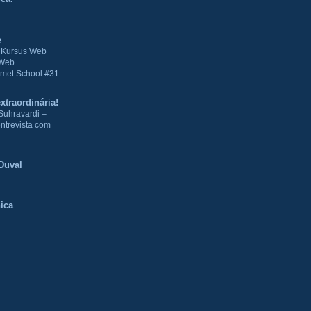
e
| Kursus Web
 Web
met School #31
xtraordinária!
Suhravardi –
ntrevista com
Duval
ica