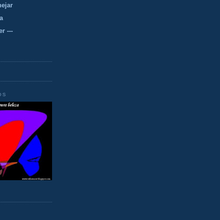
nejar
a
r ---
OS