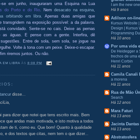
am-se em junho, inauguraram uma Esquina na Lua
I am the new one
as do Porto e do Rio
. Nem
desacato na esquina
,
Há 9 anos
ua orbitando em libra
. Apenas duas amigas que
Adilson on-lin
 transgridem na exposição possível: a da palavra.
Kursus Website 
Design | Kursus
stá convidado. Sente-se no cais. Deixe as pernas
Programming Du
e as águas. E pense com a gente. Interfira, dê
Há 10 anos
, sugestões. Entre de sola, sem sola, se jogue na
Por uma vida e
rgulhe. Volte à tona com um peixe. Deixe-o escapar.
De Heidegger a 
fim riremos juntos. Ou não.
trechos de uma e
Henri Corbin
A EM LIBRA
ÀS
8:08 PM
Há 11 anos
Camila Canali 
a morena
RIOS:
Há 11 anos
Rua de Mão Ún
tancur
disse...
Search
ciLia,
Há 12 anos
Mara Faturi
i para dizer que notei que tens escrito mais. Bem
Há 13 anos
ece que andas mais motivada, e isto motiva a todos
Jacinta Dantas
stam de ti, como eu. Que bom! Quanto à qualidade
Há 13 anos
to, e dos textos que citas, nem tem o que dizer...
Abstratosfera