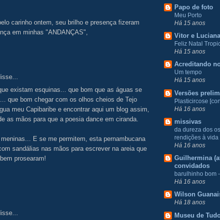
!
Papo de foto
Meu Porto
elo carinho ontem, seu brilho e presença fizeram
Há 15 anos
rença em minhas "ANDANÇAS",
Vitor e Lucian
Feliz Natal Tropic
Há 15 anos
Acreditando no
Um tempo
isse...
Há 15 anos
ue existam esquinas... que bom que as águas se
Versões prelim
... que bom chegar com os olhos cheios de Tejo
Plasticircose [con
Há 16 anos
gua meu Capibaribe e encontrar aqui um blog assim,
de as mãos para que a poesia dance em ciranda.
missivas
da dureza dos o
rendições à vida
 meninas... E se me permitem, esta pernambucana
Há 16 anos
 com sandálias nas mãos para escrever na areia que
Guilhermina (at
 bem prosearam!
convidados
barulhinho bom -
.
Há 16 anos
Wilson Guanai
Há 18 anos
isse...
Museu de Tud