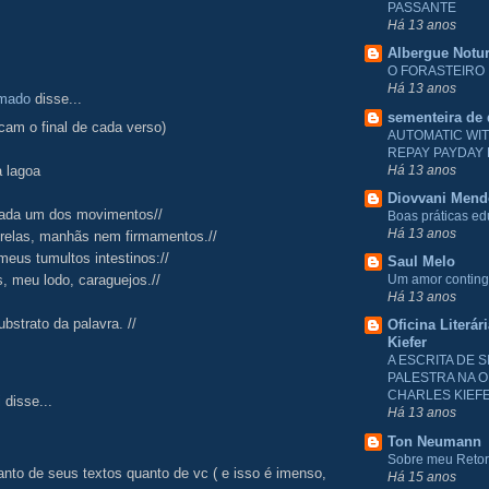
PASSANTE
Há 13 anos
Albergue Notu
O FORASTEIRO
Há 13 anos
Amado
disse...
sementeira de
cam o final de cada verso)
AUTOMATIC WI
REPAY PAYDAY
Há 13 anos
a lagoa
Diovvani Men
cada um dos movimentos//
Boas práticas e
Há 13 anos
trelas, manhãs nem firmamentos.//
meus tumultos intestinos://
Saul Melo
, meu lodo, caraguejos.//
Um amor conting
Há 13 anos
bstrato da palavra. //
Oficina Literár
Kiefer
A ESCRITA DE S
PALESTRA NA O
CHARLES KIEF
i
disse...
Há 13 anos
Ton Neumann
Sobre meu Reto
anto de seus textos quanto de vc ( e isso é imenso,
Há 15 anos