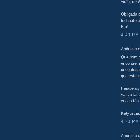
viu?), rsrs
Obrigada p
toda dife
Bjo!
4:49 PM
Anônimo d
Que bom q
encontrem
onde desá
que esten
Parabéns,
vai voltar
vocês tão
Katyuscia
4:20 PM
Anônimo d