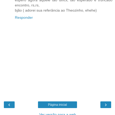
encontro, rs,rs,
bjão ( adorei sua referância ao Theozinho, ehehe)
Responder
‹
›
Página inicial
Ver versão para a web