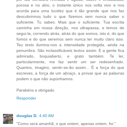
porosa e no alvo, o instante único nos volta vivo e nos
acorda para uma lucidez que é tão grande que nos faz
descobrirmos tudo o que fizemos sem nunca saber o
suficiente. Tu sabes. Mais que o suficiente. Tua escrita
caminha em nossa direção, nos ultrapassa, e temos de
segui-la, correndo atrás, atrás do que somos, isto é, do que
fomos e do que seremos sem nunca ter muito claro isso.
Teu texto ilumina-nos a intensidade protegida, ainda na
penumbra. São inclassificáveis textos assim. E a gente fica
admirado, boquiaberto, e grato também. Te ler,
particularmente, me faz sentir um ser redesenhado.
Quantos, imagino, sentir-se-ão assim... É a força do que
escreves, a força de um abraço, a provar que as palavras
podem o que não supúnhamos.
Parabéns e obrigado.
Responder
douglas D.
4:40 AM
"Como será amanhã, o que ontem, apenas ontem, foi."