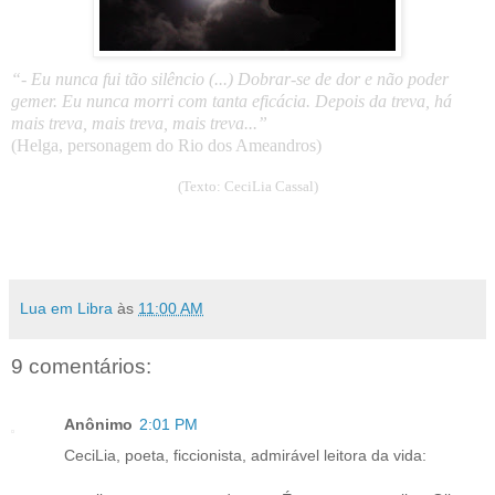
“- Eu nunca fui tão silêncio (...) Dobrar-se de dor e não poder
gemer. Eu nunca morri com tanta eficácia. Depois da treva, há
mais treva, mais treva, mais treva...”
(Helga, personagem do Rio dos Ameandros)
(Texto: CeciLia Cassal)
Lua em Libra
às
11:00 AM
9 comentários:
Anônimo
2:01 PM
CeciLia, poeta, ficcionista, admirável leitora da vida: