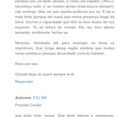
paralisa-nos um texto desses. É como um espelho. Olho-o,
reconheço tudo, e, ao mesmo tempo (está escuro demais!),
não enxergo. Mas sei que aquela ausência sou eu. E ela é
mais forte (porque dói mais) que minha presença longe da
treva. Incrível a capacidade que têm os teus textos de nos
exporem. Tu és leitora do mundo. Ele, teu livro aberto
tentando, inutilmente, fechar-se.
Mereces, iluminada até para enxergar na treva os
interstícios, ficar longe dessa região sombria que muitas
vezes artistas e pessoas de verdade como tu habitam.
Rezo por isso.
Grande beijo de quem sempre te lê.
Responder
Anônimo
9:51 AM
Prezada Cecilia:
que texto forte, nossa. Que texto intenso e vertiginoso,