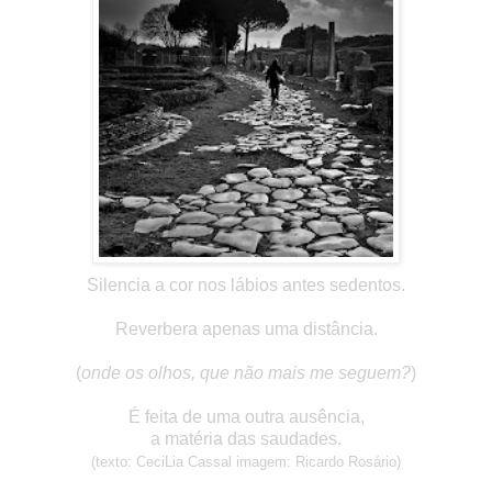
Silencia a cor nos lábios antes sedentos.
Reverbera apenas uma distância.
(
onde os olhos, que não mais me seguem?
)
É feita de uma outra ausência,
a matéria das saudades.
(texto: CeciLia Cassal imagem: Ricardo Rosário)