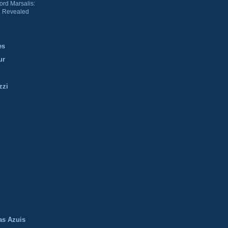
ord Marsalis:
 Revealed
es
ur
zzi
m
as Azuis