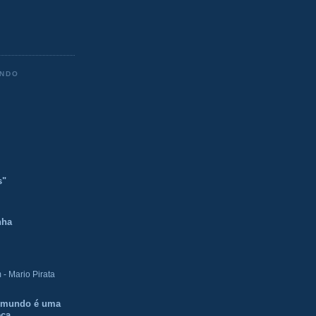
ENDO
s"
nha
- Mario Pirata
O mundo é uma
eca.