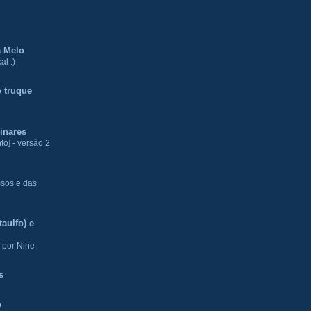
a Melo
al :)
 truque
inares
to] - versão 2
ssos e das
aulfo) e
 por Nine
s
o