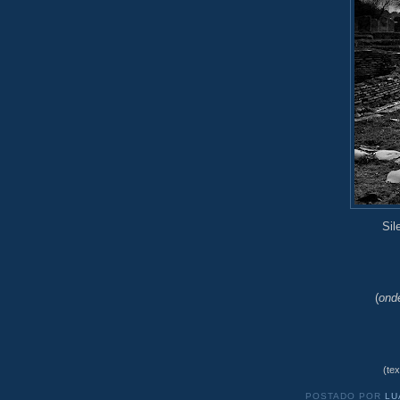
Sil
(
ond
(te
POSTADO POR
LU