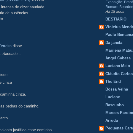
Exposição: Branf
Romare Bearden
 intensa de dizer saudade
Há 18 anos
ria de ausências.
to.
BESTIARIO
Vinicius Mend
Paulo Bentanc
Da janela
erreira
disse...
Marilena Matiu
. Saudade...
Angel Cabeza
Luciana Melo
Cláudio Carlos
isse...
The End
é cinza
Bossa Velha
aminha cinza.
Luciane
Rascunho
 as pedras do caminho.
Marcos Pardi
anto.
Arruda
Pequenas Cart
alanto justifica esse caminho.