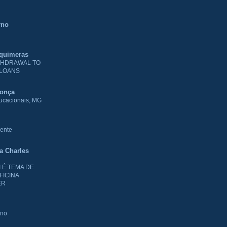
rno
 quimeras
THDRAWAL TO
 LOANS
donça
ducacionais, MG
ente
ia Charles
I É TEMA DE
FICINA
ER
rno