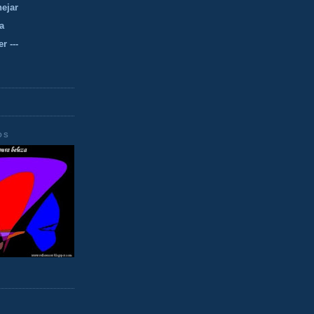
nejar
a
r ---
OS