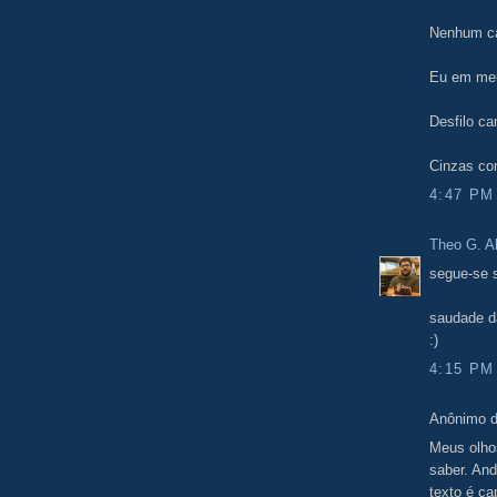
Nenhum ca
Eu em meu
Desfilo ca
Cinzas c
4:47 PM
Theo G. A
segue-se 
saudade d
:)
4:15 PM
Anônimo d
Meus olho
saber. An
texto é ca