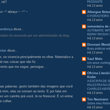
, né?
PASSANTE
Há 13 anos
o ~^ abraço ~ ~^ ~
Albergue Notu
O FORASTEIRO
Há 13 anos
sementeira de
mendonça
disse...
AUTOMATIC WI
REPAY PAYDAY
tário foi removido por um administrador do blog.
Há 13 anos
Diovvani Men
Boas práticas e
antas
disse...
Há 13 anos
, se vivencia principalmente no olhar. Materializo a
Saul Melo
é nas coisas que não fiz.
Um amor conting
mento que me segue, persegue...
Há 13 anos
Oficina Literár
Kiefer
A ESCRITA DE S
PALESTRA NA O
uas palavras, gosto também das imagens que você
CHARLES KIEF
á mim, elas se somam ao texto. E por falar em
Há 13 anos
ixo um carinho prá você, lá no florescer. É só entrar,
Ton Neumann
 e colher.
Sobre meu Reto
Há 15 anos