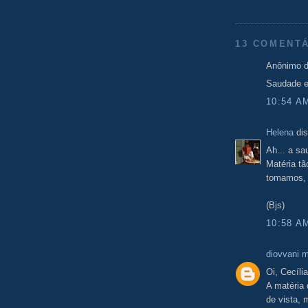
13 COMENTÁ
Anônimo d
Saudade e
10:54 A
Helena
dis
Ah... a sa
Matéria tã
tomamos, 
(Bjs)
10:58 A
diovvani 
Oi, Cecília
A matéria
de vista,