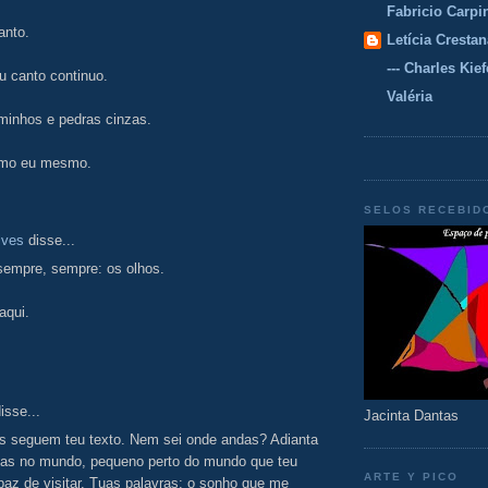
Fabricio Carpi
nto.
Letícia Crestan
--- Charles Kiefe
 canto continuo.
Valéria
minhos e pedras cinzas.
omo eu mesmo.
SELOS RECEBID
lves
disse...
sempre, sempre: os olhos.
aqui.
isse...
Jacinta Dantas
s seguem teu texto. Nem sei onde andas? Adianta
das no mundo, pequeno perto do mundo que teu
ARTE Y PICO
paz de visitar. Tuas palavras: o sonho que me