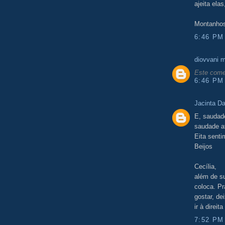
ajeita elas
Montanhos
6:46 PM
diovvani 
Este comen
6:46 PM
Jacinta D
E, saudade
saudade at
Eita senti
Beijos
Cecília,
além de s
coloca. Pr
gostar, de
ir à direita
7:52 PM