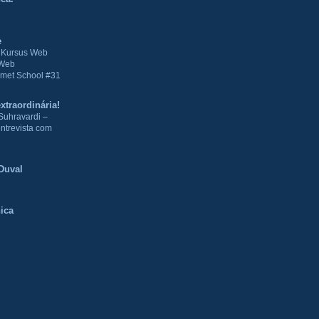
e
| Kursus Web
 Web
met School #31
xtraordinária!
Suhravardi –
ntrevista com
Duval
ica