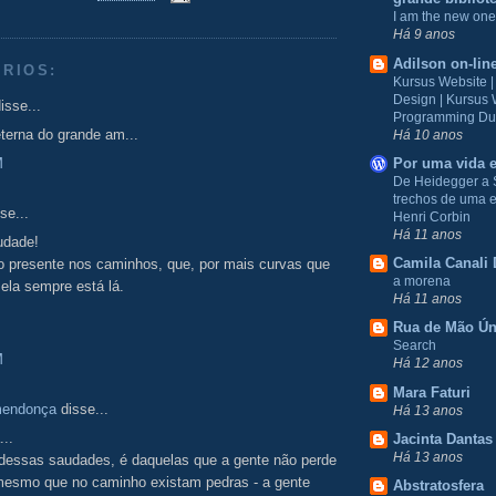
I am the new one
Há 9 anos
Adilson on-lin
RIOS:
Kursus Website 
Design | Kursus
isse...
Programming Du
terna do grande am...
Há 10 anos
M
Por uma vida e
De Heidegger a 
trechos de uma e
se...
Henri Corbin
Há 11 anos
udade!
Camila Canali 
o presente nos caminhos, que, por mais curvas que
a morena
ela sempre está lá.
Há 11 anos
Rua de Mão Ún
Search
M
Há 12 anos
Mara Faturi
mendonça
disse...
Há 13 anos
...
Jacinta Dantas
Há 13 anos
 dessas saudades, é daquelas que a gente não perde
 mesmo que no caminho existam pedras - a gente
Abstratosfera