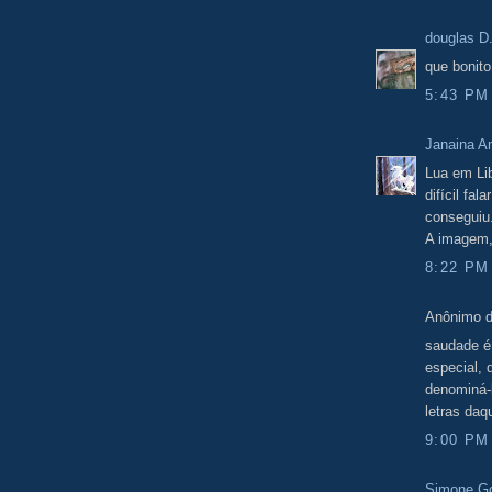
douglas D
que bonito
5:43 PM
Janaina 
Lua em Lib
difícil fa
conseguiu
A imagem, 
8:22 PM
Anônimo d
saudade é 
especial,
denominá-
letras daqu
9:00 PM
Simone Go