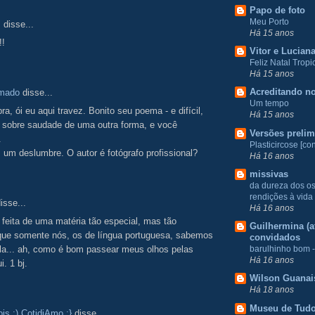
Papo de foto
Meu Porto
.
disse...
Há 15 anos
!!
Vitor e Lucian
Feliz Natal Tropic
Há 15 anos
Acreditando no
Amado
disse...
Um tempo
ra, ói eu aqui travez. Bonito seu poema - e difícil,
Há 15 anos
lar sobre saudade de uma outra forma, e você
Versões prelim
.
Plasticircose [con
um deslumbre. O autor é fotógrafo profissional?
Há 16 anos
missivas
da dureza dos o
rendições à vida
isse...
Há 16 anos
feita de uma matéria tão especial, mas tão
Guilhermina (at
 que somente nós, os de língua portuguesa, sabemos
convidados
barulhinho bom -
la... ah, como é bom passear meus olhos pelas
Há 16 anos
i. 1 bj.
Wilson Guanai
Há 18 anos
Museu de Tud
is :) CotidiAmo :}
disse...