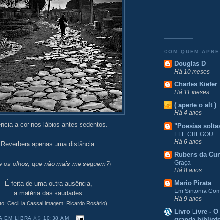
COM QUEM APR
Douglas D
Há 10 meses
Charles Kiefer
Há 11 meses
( aperte o alt )
Há 4 anos
encia a cor nos lábios antes sedentos.
"Poesias solta
ELE CHEGOU
Há 6 anos
Reverbera apenas uma distância.
Rubens da Cu
Graça
e os olhos, que não mais me seguem?
)
Há 8 anos
Mario Pirata
É feita de uma outra ausência,
Em Sintonia Com 
a matéria das saudades.
Há 9 anos
xto: CeciLia Cassal imagem: Ricardo Rosário)
Livro Livre - 
A EM LIBRA
ÀS
10:38 AM
grande bibliot