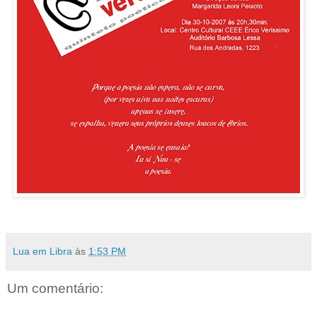
Lua em Libra
às
1:53 PM
Um comentário: