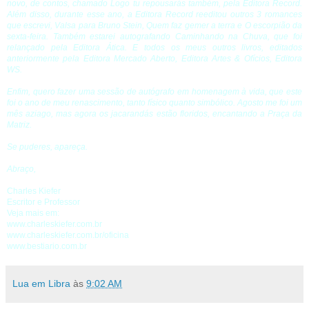
novo, de contos, chamado Logo tu repousarás também, pela Editora Record.
Além disso, durante esse ano, a Editora Record reeditou outros 3 romances
que escrevi, Valsa para Bruno Stein, Quem faz gemer a terra e O escorpião da
sexta-feira. Também estarei autografando Caminhando na Chuva, que foi
relançado pela Editora Ática. E todos os meus outros livros, editados
anteriormente pela Editora Mercado Aberto, Editora Artes & Ofícios, Editora
WS.
Enfim, quero fazer uma sessão de autógrafo em homenagem à vida, que este
foi o ano de meu renascimento, tanto físico quanto simbólico. Agosto me foi um
mês aziago, mas agora os jacarandás estão floridos, encantando a Praça da
Matriz.
Se puderes, apareça.
Abraço,
Charles Kiefer
Escritor e Professor
Veja mais em:
www.charleskiefer.com.br
www.charleskiefer.com.br/oficina
www.bestiario.com.br
Lua em Libra
às
9:02 AM