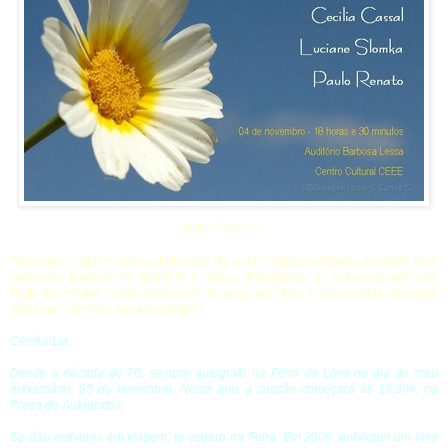
(foto: Carlos C)
Transcrevo aqui e com autorização do autor, correspondência enviada pelo
professor, parceiro de Quinteto e amigo. Prestigiem, se estiverem por este
Porto tão Alegre nestes tempos de Guapuruvús, Ipês e Jacarandás. (pra não
dizer que não falei das margaridas)
Cecília-Lia,
Desde a década de 70, sempre autografo na Feira do Livro no dia de meu
aniversário, 05 de novembro. Neste ano, a sessão começará às 19:30h, na
Praça de Autógrafos.
Se não estiveres em viagem, te espero na Feira. Em 2006, publiquei um livro