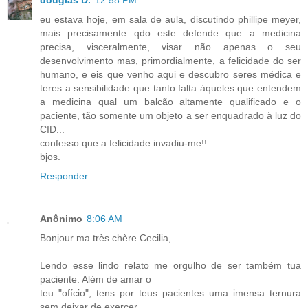
douglas D.
12:58 PM
eu estava hoje, em sala de aula, discutindo phillipe meyer,
mais precisamente qdo este defende que a medicina
precisa, visceralmente, visar não apenas o seu
desenvolvimento mas, primordialmente, a felicidade do ser
humano, e eis que venho aqui e descubro seres médica e
teres a sensibilidade que tanto falta àqueles que entendem
a medicina qual um balcão altamente qualificado e o
paciente, tão somente um objeto a ser enquadrado à luz do
CID...
confesso que a felicidade invadiu-me!!
bjos.
Responder
Anônimo
8:06 AM
Bonjour ma très chère Cecilia,
Lendo esse lindo relato me orgulho de ser também tua
paciente. Além de amar o
teu "ofício", tens por teus pacientes uma imensa ternura
sem deixar de exercer