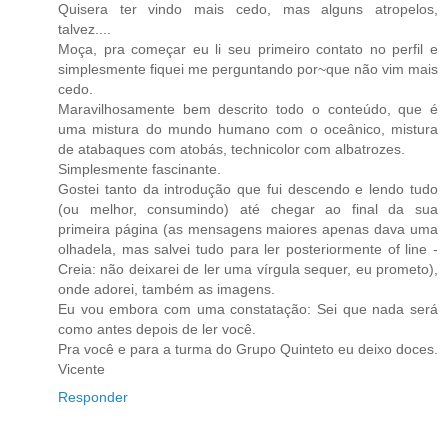
Quisera ter vindo mais cedo, mas alguns atropelos,
talvez....
Moça, pra começar eu li seu primeiro contato no perfil e
simplesmente fiquei me perguntando por~que não vim mais
cedo.
Maravilhosamente bem descrito todo o conteúdo, que é
uma mistura do mundo humano com o oceânico, mistura
de atabaques com atobás, technicolor com albatrozes.
Simplesmente fascinante.
Gostei tanto da introdução que fui descendo e lendo tudo
(ou melhor, consumindo) até chegar ao final da sua
primeira página (as mensagens maiores apenas dava uma
olhadela, mas salvei tudo para ler posteriormente of line -
Creia: não deixarei de ler uma vírgula sequer, eu prometo),
onde adorei, também as imagens.
Eu vou embora com uma constatação: Sei que nada será
como antes depois de ler você.
Pra você e para a turma do Grupo Quinteto eu deixo doces.
Vicente
Responder