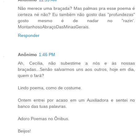
Não merece uma braçada? Mas palmas pra esse poema é
certeza né não? Eu também não gosto das "profundezas"
gosto mesmo é de nadar no "razin'.
MontanhosoAbraçoDasMinasGerais.
Responder
Anônimo
1:46 PM
Ah, Cecília, não subestime a nós e às nossas
braçadas...Senão salvarmos uns aos outros, hoje em dia,
quem o fará?
Lindo poema, como de costume.
Ontem entrei por acaso em um Auxiliadora e sentei no
banco das tuas palavras.
Adoro Poemas no Ônibus.
Beijos!