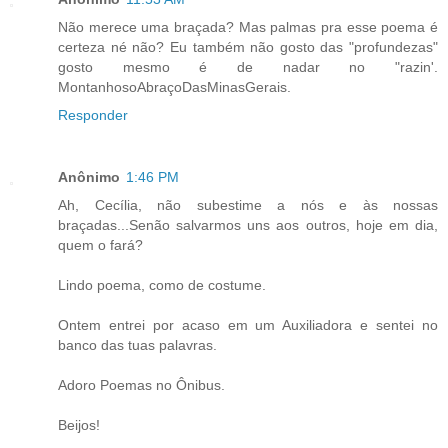
Não merece uma braçada? Mas palmas pra esse poema é
certeza né não? Eu também não gosto das "profundezas"
gosto mesmo é de nadar no "razin'.
MontanhosoAbraçoDasMinasGerais.
Responder
Anônimo
1:46 PM
Ah, Cecília, não subestime a nós e às nossas
braçadas...Senão salvarmos uns aos outros, hoje em dia,
quem o fará?
Lindo poema, como de costume.
Ontem entrei por acaso em um Auxiliadora e sentei no
banco das tuas palavras.
Adoro Poemas no Ônibus.
Beijos!