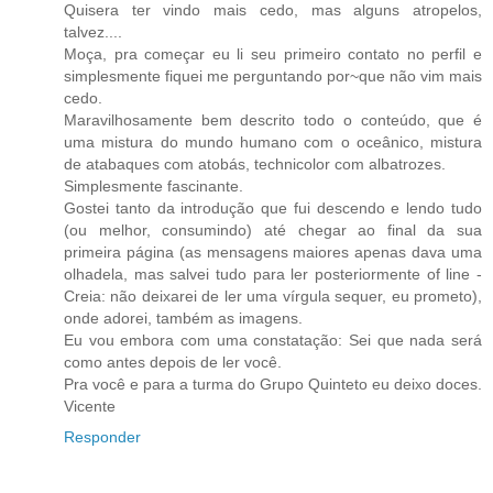
Quisera ter vindo mais cedo, mas alguns atropelos,
talvez....
Moça, pra começar eu li seu primeiro contato no perfil e
simplesmente fiquei me perguntando por~que não vim mais
cedo.
Maravilhosamente bem descrito todo o conteúdo, que é
uma mistura do mundo humano com o oceânico, mistura
de atabaques com atobás, technicolor com albatrozes.
Simplesmente fascinante.
Gostei tanto da introdução que fui descendo e lendo tudo
(ou melhor, consumindo) até chegar ao final da sua
primeira página (as mensagens maiores apenas dava uma
olhadela, mas salvei tudo para ler posteriormente of line -
Creia: não deixarei de ler uma vírgula sequer, eu prometo),
onde adorei, também as imagens.
Eu vou embora com uma constatação: Sei que nada será
como antes depois de ler você.
Pra você e para a turma do Grupo Quinteto eu deixo doces.
Vicente
Responder