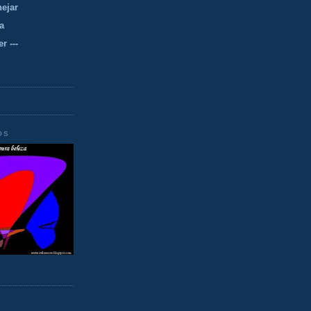
nejar
a
r ---
OS