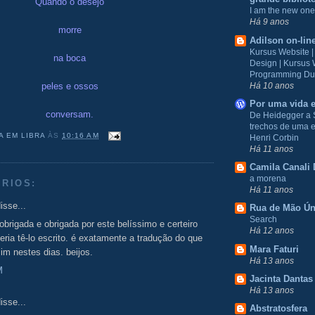
Quando o desejo
I am the new one
Há 9 anos
morre
Adilson on-lin
Kursus Website 
na boca
Design | Kursus
Programming Du
Há 10 anos
peles e ossos
Por uma vida e
conversam.
De Heidegger a 
trechos de uma e
A EM LIBRA
ÀS
10:16 AM
Henri Corbin
Há 11 anos
Camila Canali 
a morena
RIOS:
Há 11 anos
isse...
Rua de Mão Ún
Search
obrigada e obrigada por este belíssimo e certeiro
Há 12 anos
ria tê-lo escrito. é exatamente a tradução do que
Mara Faturi
m nestes dias. beijos.
Há 13 anos
M
Jacinta Dantas
Há 13 anos
isse...
Abstratosfera