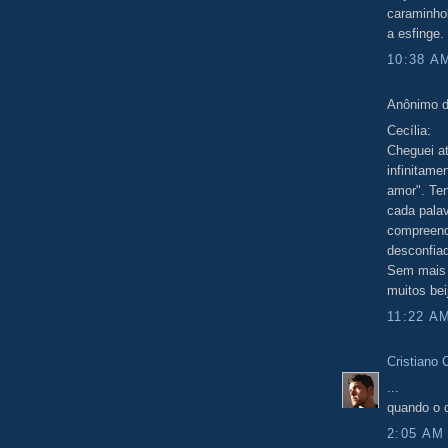
caraminhol
a esfinge. 
10:38 A
Anônimo d
Cecília:
Cheguei at
infinitame
amor". Ten
cada palav
compreende
desconfiad
Sem mais 
muitos bei
11:22 A
Cristiano 
...
quando o 
2:05 AM