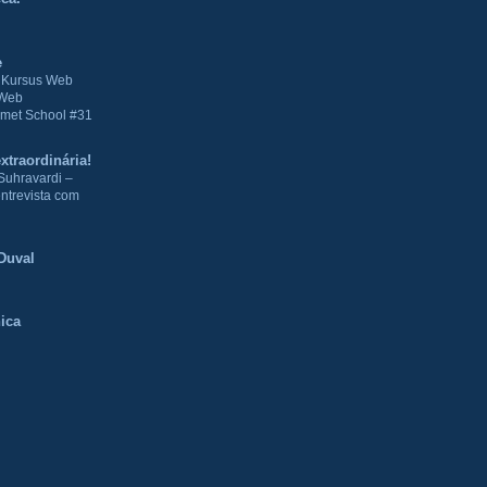
e
| Kursus Web
 Web
met School #31
xtraordinária!
Suhravardi –
ntrevista com
Duval
ica