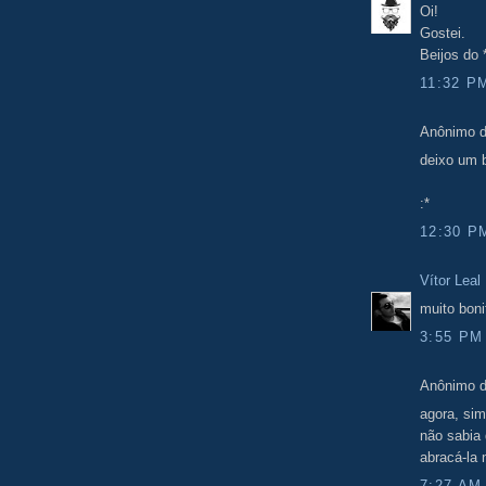
Oi!
Gostei.
Beijos do
11:32 P
Anônimo d
deixo um b
:*
12:30 P
Vítor Leal
muito bon
3:55 PM
Anônimo d
agora, sim
não sabia
abracá-la
7:27 AM