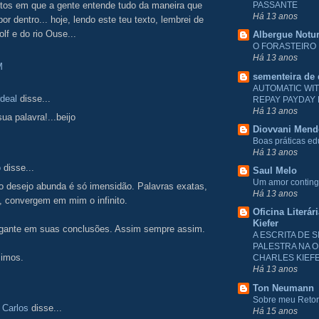
os em que a gente entende tudo da maneira que
PASSANTE
Há 13 anos
por dentro... hoje, lendo este teu texto, lembrei de
olf e do rio Ouse...
Albergue Notu
O FORASTEIRO
Há 13 anos
M
sementeira de
AUTOMATIC WI
deal
disse...
REPAY PAYDAY
Há 13 anos
sua palavra!...beijo
Diovvani Men
Boas práticas e
Há 13 anos
o
disse...
Saul Melo
Um amor conting
o desejo abunda é só imensidão. Palavras exatas,
Há 13 anos
, convergem em mim o infinito.
Oficina Literár
Kiefer
gante em suas conclusões. Assim sempre assim.
A ESCRITA DE S
PALESTRA NA O
mimos.
CHARLES KIEF
Há 13 anos
Ton Neumann
Sobre meu Reto
 Carlos
disse...
Há 15 anos