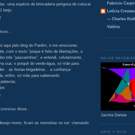
Fabricio Carpi
as. uma espécie de brincadeira perigosa de cutucar
1 beijo
Letícia Crestan
M
--- Charles Kiefe
Valéria
isse...
é aqui pelo blog do Pardim, e me emocionei,
nte, com o texto "poque é feito de libertações, o
ho três "passarinhos", e entendi, celularmente,
SELOS RECEBID
ra sua: o porquê do verde-água, só mãe para
r... as festas-brigadeiras... a confiança-
a, enfim, só mãe para sabersentir.
palavras,
jos
M
Contreiras
disse...
Jacinta Dantas
desejo morre, ficam as memórias no ser: clamando.
ARTE Y PICO