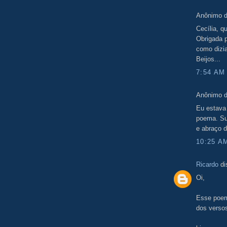
Anônimo d
Cecília, qu
Obrigada p
como dizia
Beijos...
7:54 AM
Anônimo d
Eu estava 
poema. Su
e abraço 
10:25 A
Ricardo
di
Oi,
Esse poem
dos versos