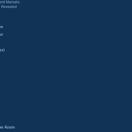
ord Marsalis:
 Revealed
es
ur
zzi
m
as Azuis