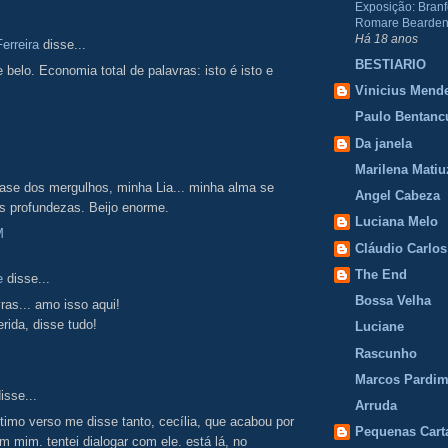
Exposição: Branf
Romare Bearden
Há 18 anos
erreira
disse...
BESTIARIO
e belo. Economia total de palavras: isto é isto e
Vinicius Mend
Paulo Bentanc
Da janela
Marilena Matiu
ase dos mergulhos, minha Lia... minha alma se
Angel Cabeza
s profundezas. Beijo enorme.
Luciana Melo
M
Cláudio Carlos
The End
e
disse...
Bossa Velha
as... amo isso aqui!
erida, disse tudo!
Luciane
Rascunho
Marcos Pardi
isse...
Arruda
ltimo verso me disse tanto, cecília, que acabou por
Pequenas Cart
em mim. tentei dialogar com ele. está lá, no