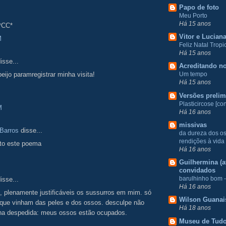
Papo de foto
Meu Porto
Há 15 anos
 *CC*
Vitor e Lucian
M
Feliz Natal Tropic
Há 15 anos
isse...
Acreditando no
eijo paramregistrar minha visita!
Um tempo
Há 15 anos
Versões prelim
Plasticircose [con
M
Há 16 anos
missivas
 Barros
disse...
da dureza dos o
rendições à vida
ito este poema
Há 16 anos
Guilhermina (at
convidados
barulhinho bom -
isse...
Há 16 anos
, plenamente justificáveis os sussurros em mim. só
Wilson Guanai
 que vinham das peles e dos ossos. desculpe não
Há 18 anos
 na despedida: meus ossos estão ocupados.
Museu de Tud