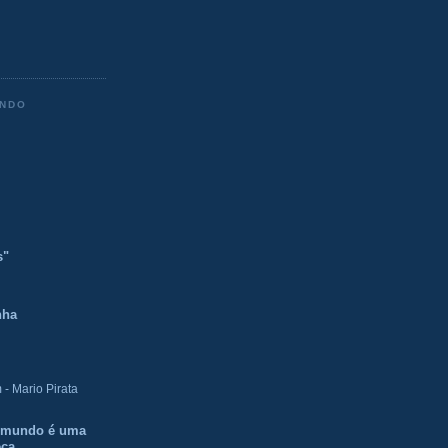
ENDO
s"
nha
- Mario Pirata
O mundo é uma
eca.