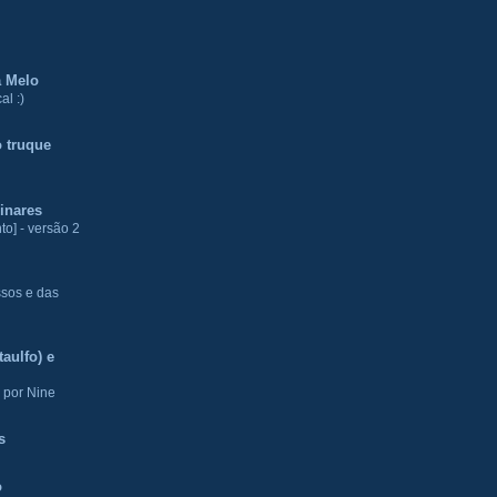
a Melo
al :)
 truque
inares
to] - versão 2
ssos e das
aulfo) e
 por Nine
s
o