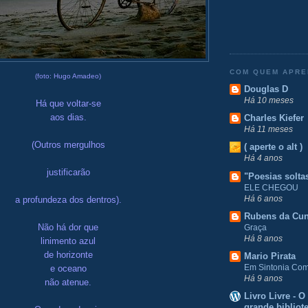
COM QUEM APR
(foto: Hugo Amadeo)
Douglas D
Há 10 meses
Há que voltar-se
aos dias.
Charles Kiefer
Há 11 meses
(Outros mergulhos
( aperte o alt )
Há 4 anos
justificarão
"Poesias solta
ELE CHEGOU
Há 6 anos
a profundeza dos dentros).
Rubens da Cu
Não há dor que
Graça
Há 8 anos
linimento azul
de horizonte
Mario Pirata
Em Sintonia Com 
e oceano
Há 9 anos
não atenue.
Livro Livre - 
grande bibliot