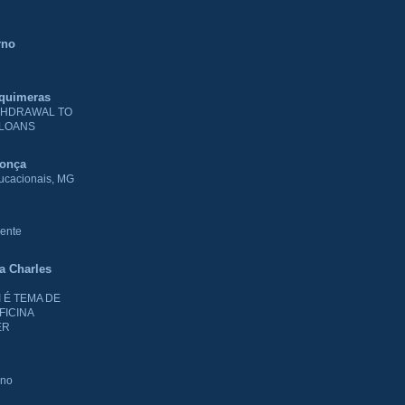
rno
 quimeras
THDRAWAL TO
 LOANS
donça
ducacionais, MG
ente
ia Charles
I É TEMA DE
FICINA
ER
rno