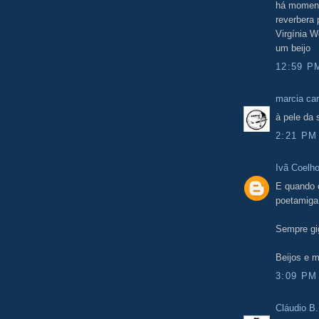
há moment
reverbera 
Virgínia W
um beijo
12:59 P
marcia car
à pele da 
2:21 PM
Ivã Coelh
E quando 
poetamiga
Sempre gi
Beijos e 
3:09 PM
Cláudio B.