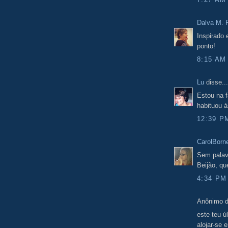
Dalva M. F
Inspirado 
ponto!
8:15 AM
Lu
disse...
Estou na f
habituou à
12:39 P
CarolBorn
Sem palavr
Beijão, qu
4:34 PM
Anônimo d
este teu ú
alojar-se 