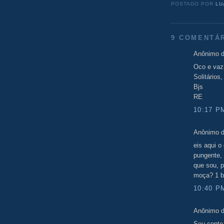
POSTADO POR
LU
9 COMENTÁ
Anônimo d
Oco e vaz
Solitário
Bjs
RE
10:17 P
Anônimo d
eis aqui o
pungente, 
que sou, p
moça? 1 b
10:40 P
Anônimo d
Seu conto 