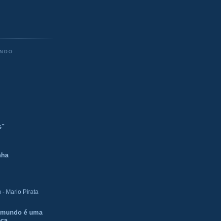
ENDO
s"
nha
- Mario Pirata
O mundo é uma
eca.