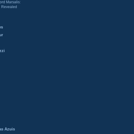
ord Marsalis:
 Revealed
es
ur
zzi
m
as Azuis