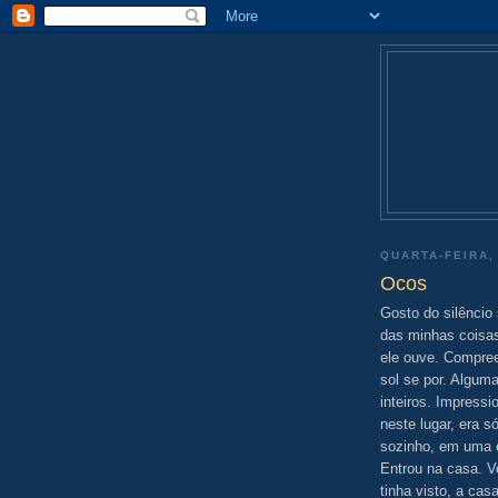
QUARTA-FEIRA,
Ocos
Gosto do silêncio
das minhas coisas,
ele ouve. Compree
sol se por. Algum
inteiros. Impress
neste lugar, era s
sozinho, em uma e
Entrou na casa. V
tinha visto, a ca