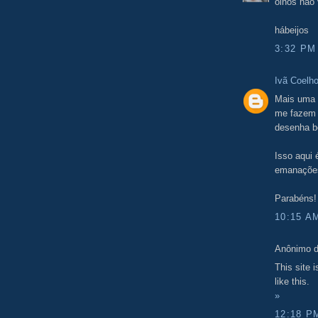
olhos não
hábeijos
3:32 PM
Ivã Coelh
Mais uma i
me fazem a
desenha be
Isso aqui 
emanações
Parabéns!
10:15 A
Anônimo d
This site 
like this.
»
12:18 P