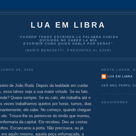
LUA EM LIBRA
"
CUANDO TODOS ESCRIBEN LA PALABRA SABIDA
QUISIERA NO SABER LA MÍA
ESCRIBIR COMO QUIEN HABLA POR SEÑAS”
(MARIO BENEDETTI, PREGUNTAS AL AZAR)
 JUNHO 28, 2006
NESTE LUGAR, A
LUA EM LIBRA
 sério de João Rudá. Depois da lealdade em cuidar
VER MEU PERFIL 
 essa talvez seja a sua maior virtude. Se eu falo,
nde? Quase sempre. Se eu calo, ele trabalha até o
SEGUIDORES
as vezes trabalhamos quietos por horas, turnos, dias
ionantemente, ele sabe. No começo, quando cheguei
ó ele. Trouxe-lhe os pertences do irmão que morreu,
nfermaria da capital. Ele recebeu. Deu as costas.
oltou. Escancarou a porta. Não precisava, eu já
sa era aquilo mesmo, aquela peça enfumaçada, a