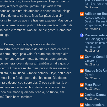
ois não falamos, é uma boa pessoa. Depois que foi
I am the new one
dá, a tapera ganhou jardim, a privada virou
Há 9 anos
 panelas de alumínio areadas e secas no sol. Helga
Adilson on-lin
 Fala demais, só isso. Mas faz pães de aipim
Kursus Website 
planta temperos que me traz em exagero. Mas cuida
Design | Kursus
 cuida bem de meu jardim. Mas entende a mudez de
Programming Du
Há 10 anos
la por ele também. Não sei se ele gosta. Como não
m liga.
Por uma vida e
De Heidegger a 
trechos de uma e
qui. Dizem, na cidade, que é a capital da
Henri Corbin
importa, gosto mesmo é do que fica para cá desta
Há 11 anos
ue corre longe, pelo vale. O outro que alcança alto,
Camila Canali 
ns homens pensam voar, às vezes, com grandes
a morena
pensei, era jovem demais. Também um dia quis o
Há 11 anos
agem. O mar era muito mais para o desassossego
Rua de Mão Ún
quista, pura ilusão. Grande demais. Hoje, sou o oco
Search
 mais lá no fundo, perto da ribanceira. Dia destes,
Há 12 anos
m raio despencou sobre ela. O oco continua lá, em
Mara Faturi
 um passarinho fez ninho. Nesta parte ainda não
Há 13 anos
 oco queimado querendo ficar lá, no fundo, em
Jacinta Dantas
inho? Tudo bem, também.
Há 13 anos
Abstratosfera