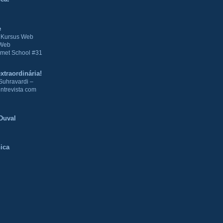
e
| Kursus Web
 Web
met School #31
xtraordinária!
Suhravardi –
ntrevista com
Duval
ica