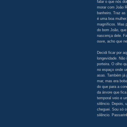
falar o que nós d
morar com João Ru
banheiro. Traz as
é uma boa mulher.
magníficos. Mas 
do bom João, que
nascença dele. Fa
ouve, acho que ne
Decidi ficar por a
longevidade. Não 
porteira. O olho q
no espaço onde u
asas. Também já 
mar, mas era bob
do que para a con
da árvore que fica
temporal veio e u
silêncio. Depois,
cheguei. Sou só o
silêncio. Passar