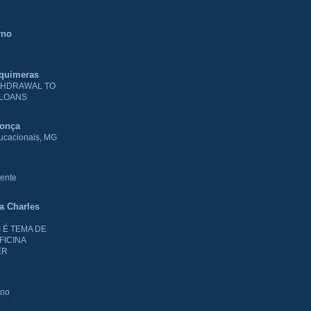
rno
 quimeras
THDRAWAL TO
 LOANS
donça
ducacionais, MG
ente
ia Charles
I É TEMA DE
FICINA
ER
rno