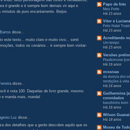
Papo de foto
tura é grande e é sempre bom demais vir aqui e
Meu Porto
s minutos de puro encantamento. Beijos.
Há 15 anos
Vitor e Lucian
Feliz Natal Tropic
Há 15 anos
 Barros
disse...
Acreditando no
o este texto... muito claro e muito vivo... senti
Um tempo
moções, todos os cenários... é sempre bom visitar-
Há 15 anos
Versões prelim
Plasticircose [con
Há 16 anos
missivas
da dureza dos o
rendições à vida
erreira
disse...
Há 16 anos
ocê é nota 100. Daquelas de livro grande, mesmo.
Guilhermina (at
 e manda mais, manda!
convidados
barulhinho bom -
Há 16 anos
Wilson Guanai
ugenio Luz
disse...
Há 18 anos
eza dos detalhes que a gente descobre aquilo que os
Museu de Tud