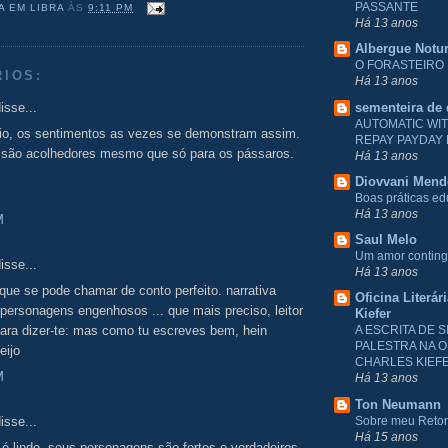
PASSANTE
A EM LIBRA
ÀS
9:11 PM
Há 13 anos
Albergue Notu
O FORASTEIRO
RIOS:
Há 13 anos
isse...
sementeira de
AUTOMATIC WI
io, os sentimentos as vezes se demonstram assim.
REPAY PAYDAY
s, são acolhedores mesmo que só para os pássaros.
Há 13 anos
Diovvani Men
Boas práticas e
Há 13 anos
M
Saul Melo
Um amor conting
isse...
Há 13 anos
 que se pode chamar de conto perfeito. narrativa
Oficina Literár
personagens engenhosos ... que mais preciso, leitor
Kiefer
ara dizer-te: mas como tu escreves bem, hein
A ESCRITA DE S
PALESTRA NA O
eijo
CHARLES KIEF
M
Há 13 anos
Ton Neumann
isse...
Sobre meu Reto
Há 15 anos
é lindo, seus personagens são fortes e verdadeiros,