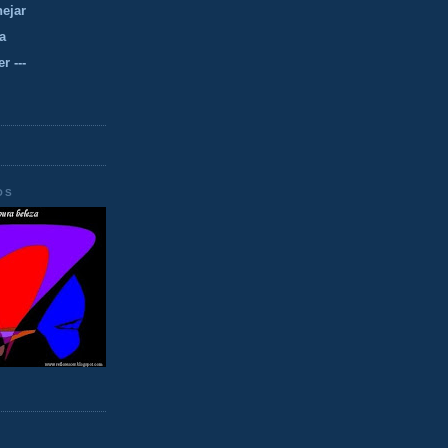
nejar
a
r ---
OS