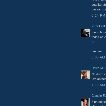
sua litera
passar un
6:24 PM
Vítor Leal
muito bonit
todas as e
te
um beijo
8:35 AM
Dalva M. F
No duro: v
Um abraço
7:19 AM
Claudio E
é na sutil