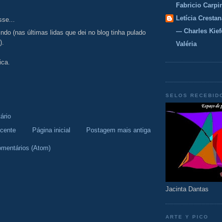
Fabricio Carpi
Letícia Crestan
sse...
--- Charles Kiefe
indo (nas últimas lidas que dei no blog tinha pulado
).
Valéria
ica.
SELOS RECEBID
ário
cente
Página inicial
Postagem mais antiga
omentários (Atom)
Jacinta Dantas
ARTE Y PICO