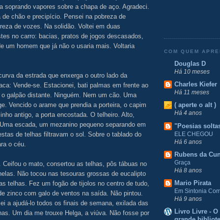
da soprando vapores sobre a chapa de aço. Agradeci.
a de chão e precipício. Pensei na pobreza de
reza de vozes. Na solidão. Voltei em duas
tes no carro: bacias, pratos de jogos descasados,
e um homem que já não o usaria mais. Voltaria
COM QUEM APR
Douglas D
Há 10 meses
urva da estrada que enxerga o outro lado da
Charles Kiefer
ca: Vende-se. Estacionei, bati palmas em frente ao
Há 11 meses
, o galpão distante. Ninguém. Nem um cão. Uma
e. Vencido o arame que prendia a porteira, o capim
( aperte o alt )
Há 4 anos
ho antigo, a porta encostada. O telheiro. Alto,
r. Uma escada, um mezanino pequeno separando em
"Poesias solta
ELE CHEGOU
tas de telhas filtravam o sol. Sobre o tablado do
Há 6 anos
ra o céu.
Rubens da Cu
Graça
 Ceifou o mato, consertou as telhas, pôs tábuas no
Há 8 anos
anelas. Não tocou nas tesouras grossas de eucalipto
Mario Pirata
s telhas. Fez um fogão de tijolos no centro de tudo,
Em Sintonia Com 
e zinco com galo de ventos na saída. Não pintou.
Há 9 anos
i a ajudá-lo todos os finais de semana, exilada das
Livro Livre - 
as. Um dia me trouxe Helga, a viúva. Não fosse por
grande bibliot