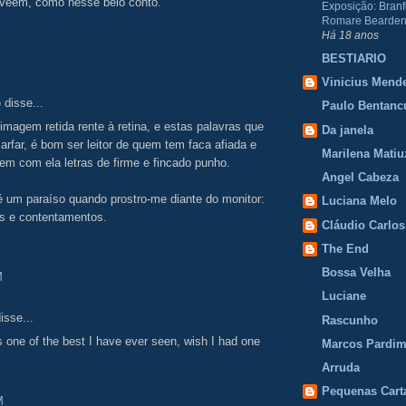
 veem, como nesse belo conto.
Exposição: Branf
Romare Bearden
Há 18 anos
BESTIARIO
Vinicius Mend
o
disse...
Paulo Bentanc
magem retida rente à retina, e estas palavras que
Da janela
rfar, é bom ser leitor de quem tem faca afiada e
Marilena Matiu
m com ela letras de firme e fincado punho.
Angel Cabeza
é um paraíso quando prostro-me diante do monitor:
Luciana Melo
 e contentamentos.
Cláudio Carlos
The End
Bossa Velha
M
Luciane
isse...
Rascunho
is one of the best I have ever seen, wish I had one
Marcos Pardi
Arruda
Pequenas Cart
M