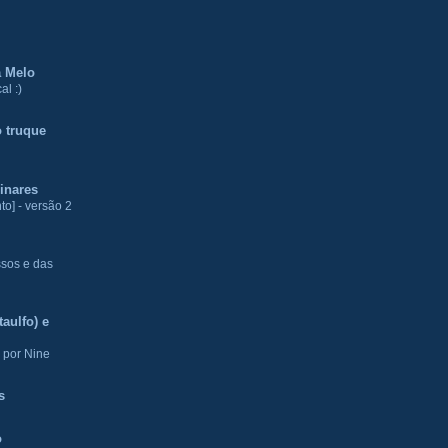
a Melo
al :)
 truque
inares
to] - versão 2
ssos e das
aulfo) e
 por Nine
s
o