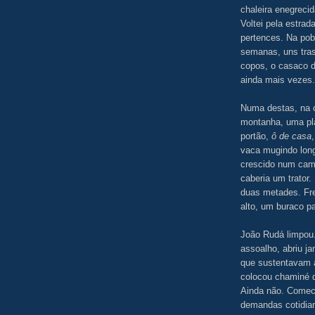
chaleira enegreci
Voltei pela estrad
pertences. Na pob
semanas, uns tras
copos, o casaco d
ainda mais vezes.
Numa destas, na c
montanha, uma pla
portão,
ô de casa
vaca mugindo long
crescido num camin
caberia um trato
duas metades. Fres
alto, um buraco pa
João Rudá limpou.
assoalho, abriu j
que sustentavam a
colocou chaminé d
Ainda não. Comece
demandas cotidian