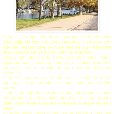
Porque há tempos ele já se entregara a ela com esta
disponibilidade sem condições, categorias, ou mesmo com
este jeito inclassificável de quem entende que desprecisar
de explicações seria a melhor maneira de amá-la;
Porque, por ela, ele já havia derrubado seus ídolos,
pisoteado seus medos, cutucado com o indicador as feras
que se escondem nas noites longas e escuras, mastigado
os ciúmes;
Porque confiava nela sem fronteiras, na vastidão de tudo o
que significa pensar saber o outro, antes mesmo dele
próprio;
Porque, irresignado em ser o que dá linhas à pipa,
reaprendeu os vôos sem amarras e, nas quedas
vertiginosas, a ser o que fica, e ficando, o que já viu mais
longe;
Por todas essas coisas e mais, por pensar ser o único que