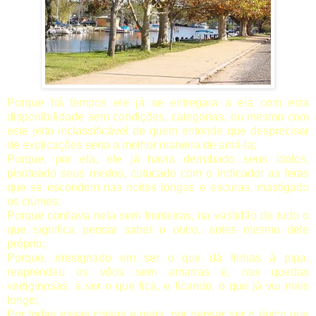
Porque há tempos ele já se entregara a ela com esta
disponibilidade sem condições, categorias, ou mesmo com
este jeito inclassificável de quem entende que desprecisar
de explicações seria a melhor maneira de amá-la;
Porque, por ela, ele já havia derrubado seus ídolos,
pisoteado seus medos, cutucado com o indicador as feras
que se escondem nas noites longas e escuras, mastigado
os ciúmes;
Porque confiava nela sem fronteiras, na vastidão de tudo o
que significa pensar saber o outro, antes mesmo dele
próprio;
Porque, irresignado em ser o que dá linhas à pipa,
reaprendeu os vôos sem amarras e, nas quedas
vertiginosas, a ser o que fica, e ficando, o que já viu mais
longe;
Por todas essas coisas e mais, por pensar ser o único que