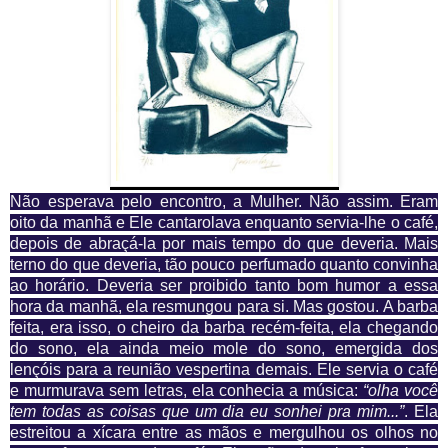
Não esperava pelo encontro, a Mulher. Não assim. Eram
oito da manhã e Ele cantarolava enquanto servia-lhe o café,
depois de abraçá-la por mais tempo do que deveria. Mais
terno do que deveria, tão pouco perfumado quanto convinha
ao horário. Deveria ser proibido tanto
bom
humor a essa
hora da manhã, ela resmungou para si. Mas gostou. A barba
feita, era isso, o cheiro da barba recém-feita, ela chegando
do sono, ela ainda meio mole do sono, emergida dos
lençóis para a reunião vespertina demais. Ele servia o café
e murmurava sem letras, ela conhecia a música:
“olha você
tem todas as coisas que um dia eu sonhei pra mim...”
. Ela
estreitou a xícara entre as mãos e mergulhou os olhos no