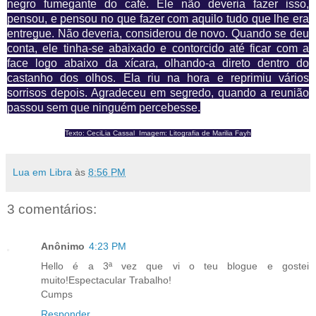
negro fumegante do café. Ele não deveria fazer isso,
pensou, e pensou no que fazer com aquilo tudo que lhe era
entregue. Não deveria, considerou de novo. Quando se deu
conta, ele tinha-se abaixado e contorcido até ficar com a
face logo abaixo da xícara, olhando-a direto dentro do
castanho dos olhos. Ela riu na hora e reprimiu vários
sorrisos depois. Agradeceu em segredo, quando a reunião
passou sem que ninguém percebesse.
Texto: CeciLia Cassal Imagem: Litografia de Marilia Fayh
Lua em Libra
às
8:56 PM
3 comentários:
Anônimo
4:23 PM
Hello é a 3ª vez que vi o teu blogue e gostei
muito!Espectacular Trabalho!
Cumps
Responder