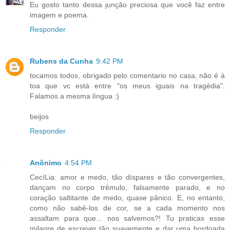
Eu gosto tanto dessa junção preciosa que você faz entre
imagem e poema.
Responder
Rubens da Cunha
9:42 PM
tocamos todos, obrigado pelo comentario no casa, não é à
toa que vc está entre "os meus iguais na tragédia".
Falamos a mesma língua :)
beijos
Responder
Anônimo
4:54 PM
CecíLia: amor e medo, tão díspares e tão convergentes,
dançam no corpo trêmulo, falsamente parado, e no
coração saltitante de medo, quase pânico. E, no entanto,
como não sabê-los de cor, se a cada momento nos
assaltam para que... nos salvemos?! Tu praticas esse
milagre de escrever tão suavemente e dar uma bordoada