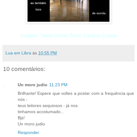
Imagem: Steve Hanks Texto: CeciLia Cassal
Lua em Libra
às
10:55 PM
10 comentários:
Un moro judio
11:23 PM
Brilhante! Espere que voltes a postar com a frequência que
nós -
teus leitores sequiosos - já nos
tinhamos acostumado...
Bjs!
Un moro judio
Responder