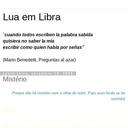
Lua em Libra
"
cuando todos escriben la palabra sabida
quisiera no saber la mía
escribir como quien habla por señas”
(Mario Benedetti, Preguntas al azar)
sexta-feira, setembro 18, 2009
Mistério
Porque não há mistério sem o olhar do outro. Para ouvir lendo ou ler
ouvindo)
O Gato
Ela não me fala, mas sei que está lá. Sei mais, além do fato