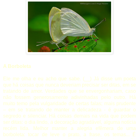
A Borboleta
Ele me olha e eu acho que sabe. (__) Já disse um poeta
que há coisas que nunca deveriam precisar ser ditas, em se
tratando de amor. Verdades que se envergonhariam, caso
não fossem generosamente adivinhadas pelo outro. Há
muito temo pela vulgaridade de certas falas; mais prudente
– em se tratando de manter a delicadeza - é guardar o
segredo e silenciar. Há coisas demais na vida que podem
ser ditas: o dia lindo, a decoração agradável, alguma notícia
recém lida. Melhor manter a alegria efêmera de uma
borboleta: tocar de leve o prato, a frase, os temas... É