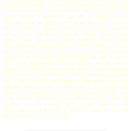
de que me sonega a tristeza e alguma queixa concreta.
Conheço as coisas que insiste em não dizer, embora às
vezes chegue a pressentir que ela já sabe. Há uma
brincadeira que se desenrola entre um felino que sou eu e
uma borboleta: a verdade dela. Posso esperar, também
carrego meus inevitáveis segredos. Quase sempre tenho
medo de que ela os leia numa melancolia mais densa
escondida com cuidados atrás do vidro velado dos meus
olhos. Depois acho que não, ela se move superficialmente
demais na vida para que possa suspeitar-me. Mas eu queria
que ela ou alguma outra me desvelasse um dia. Ah, tal
mulher teria mais do que a minha alma, as minhas setenta
vidas, todos os meus instintos, os meus melhores sentidos:
teria a minha história reinventada exclusivamente pelo seu
contentamento. Ela não me fala, mas há um silêncio que
perpassa a distância que nos cabe através da mesa, das
flores no jarro, dos copos e dos talheres, um oco que me
transfixa uma dor e segue além de mim. Atrás da sua
verborragia, tem esse silêncio sólido e poderoso que ela
tenta esconder, mas eu sei. Sei?