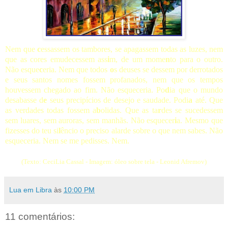
Nem que
c
essassem os tambores, se apagassem todas as luzes, nem
que as cores emudecessem ass
i
m, de um mome
n
to para o outro.
Não esque
c
eria. Nem que todos
o
s deuses se dessem por derrotados
e seus santos nomes fossem profanados, nem que os tempos
houvessem chegado ao fim. Não esqueceria. Po
d
ia que o mundo
desabasse d
e
seus precipícios de desejo e saudade. Podi
a
até. Que
as verdades todas fossem a
b
olidas. Que as ta
r
des se sucedessem
sem luares, sem auroras, sem manhãs. Não esquecer
i
a. Mesmo que
fizesses do teu si
l
êncio o preciso alarde sobre o que nem sabes. Não
esqueceria. Nem se me pedisses. Nem.
(Texto: CeciLia Cassal - Imagem: óleo sobre tela - Leonid Afremov)
Lua em Libra
às
10:00 PM
11 comentários: