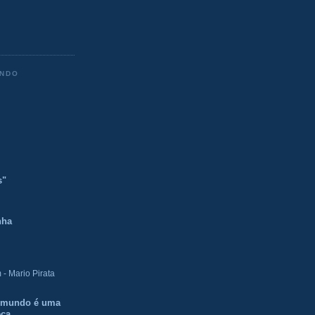
ENDO
s"
nha
- Mario Pirata
O mundo é uma
eca.