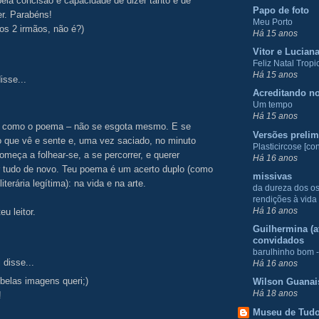
 pela concisão e capacidade de dizer tanto e de
Papo de foto
r. Parabéns!
Meu Porto
dos 2 irmãos, não é?)
Há 15 anos
Vitor e Lucian
Feliz Natal Tropic
Há 15 anos
isse...
Acreditando no
Um tempo
Há 15 anos
– como o poema – não se esgota mesmo. E se
Versões prelim
o que vê e sente e, uma vez saciado, no minuto
Plasticircose [con
omeça a folhear-se, a se percorrer, e querer
Há 16 anos
r tudo de novo. Teu poema é um acerto duplo (como
missivas
iterária legítima): na vida e na arte.
da dureza dos o
rendições à vida
Há 16 anos
eu leitor.
Guilhermina (at
convidados
barulhinho bom -
i
disse...
Há 16 anos
e belas imagens queri;)
Wilson Guanai
Há 18 anos
!
Museu de Tud