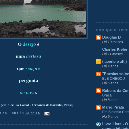
COM QUEM APR
Douglas D
Há 10 meses
O
desejo
é
Charles Kiefer
.
Há 11 meses
uma
certeza
( aperte o alt )
.
Há 4 anos
que
sempre
"Poesias solta
.
ELE CHEGOU
pergunta
Há 6 anos
.
Rubens da Cu
de novo
.
Graça
.
Há 8 anos
agem: CeciLia Cassal - Fernando de Noronha, Brasil)
Mario Pirata
Em Sintonia Com 
A EM LIBRA
ÀS
10:50 AM
Há 9 anos
Livro Livre - 
grande bibliot