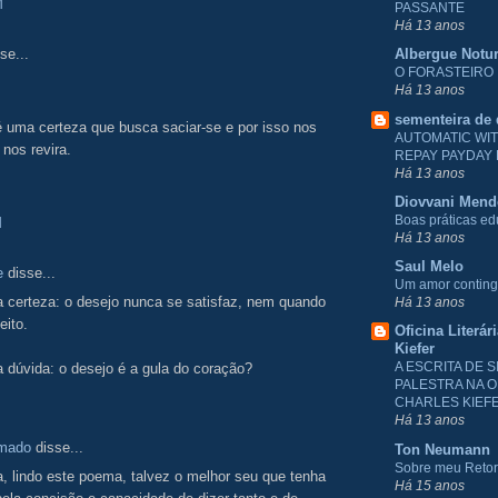
M
PASSANTE
Há 13 anos
se...
Albergue Notu
O FORASTEIRO
Há 13 anos
sementeira de
 uma certeza que busca saciar-se e por isso nos
AUTOMATIC WI
 nos revira.
REPAY PAYDAY
Há 13 anos
Diovvani Men
Boas práticas e
M
Há 13 anos
Saul Melo
e
disse...
Um amor conting
 certeza: o desejo nunca se satisfaz, nem quando
Há 13 anos
eito.
Oficina Literár
Kiefer
A ESCRITA DE S
 dúvida: o desejo é a gula do coração?
PALESTRA NA O
CHARLES KIEF
Há 13 anos
Amado
disse...
Ton Neumann
Sobre meu Reto
a, lindo este poema, talvez o melhor seu que tenha
Há 15 anos