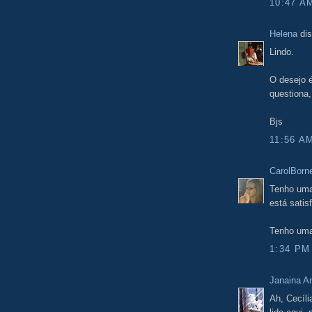
10:47 A
Helena
dis
Lindo.
O desejo é
questiona,
Bjs
11:56 A
CarolBorn
Tenho uma
está satisf
Tenho uma
1:34 PM
Janaina 
Ah, Cecíli