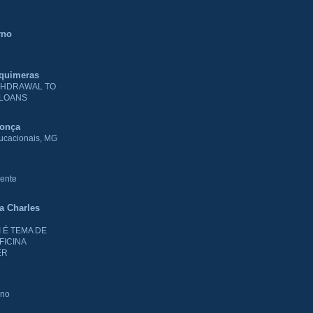
rno
 quimeras
THDRAWAL TO
 LOANS
donça
ducacionais, MG
ente
ia Charles
I É TEMA DE
FICINA
ER
rno