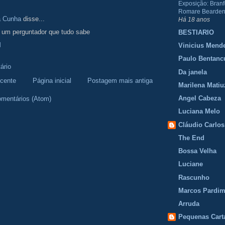
Exposição: Branf
Romare Bearden
a Cunha
disse...
Há 18 anos
é um perguntador que tudo sabe
BESTIARIO
M
Vinicius Mend
Paulo Bentanc
ário
Da janela
cente
Página inicial
Postagem mais antiga
Marilena Matiu
Angel Cabeza
omentários (Atom)
Luciana Melo
Cláudio Carlos
The End
Bossa Velha
Luciane
Rascunho
Marcos Pardi
Arruda
Pequenas Cart