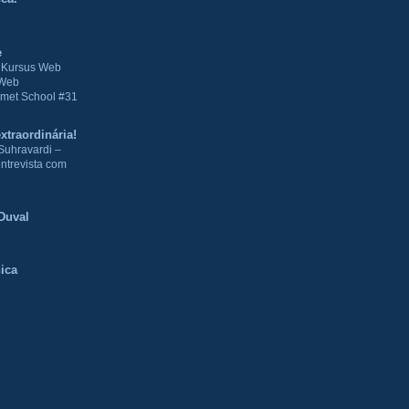
e
| Kursus Web
 Web
met School #31
xtraordinária!
Suhravardi –
ntrevista com
Duval
ica