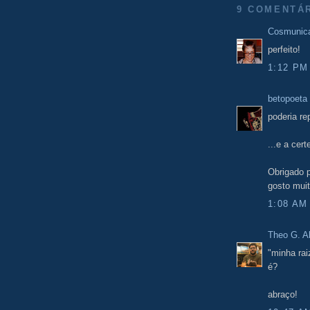
9 COMENTÁ
Cosmunic
perfeito!
1:12 PM
betopoeta
poderia rep
...e a cer
Obrigado p
gosto mui
1:08 AM
Theo G. A
"minha rai
é?
abraço!