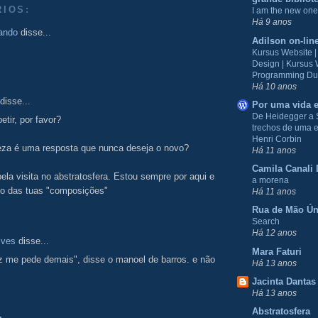
RIOS:
I am the new one
Há 9 anos
ando
disse...
Adilson on-lin
Kursus Website 
Design | Kursus
Programming Du
Há 10 anos
disse...
Por uma vida e
De Heidegger a 
etir, por favor?
trechos de uma e
Henri Corbin
teza é uma resposta que nunca deseja o novo?
Há 11 anos
Camila Canali 
ela visita no abstratosfera. Estou sempre por aqui e
a morena
to das tuas "composições"
Há 11 anos
Rua de Mão Ún
Search
Há 12 anos
lves
disse...
Mara Faturi
z me pede demais", disse o manoel de barros. e não
Há 13 anos
Jacinta Dantas
Há 13 anos
Abstratosfera