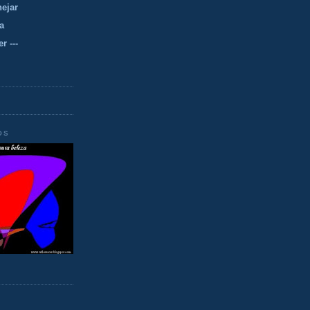
nejar
a
r ---
OS