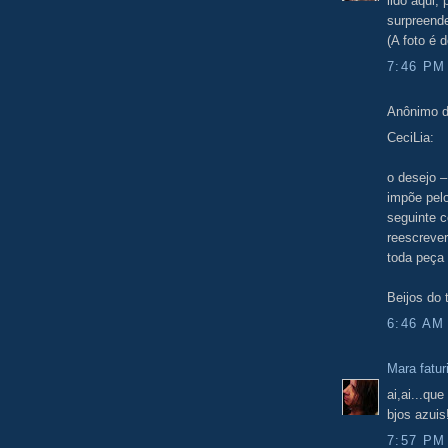
lido aqui,
surpreende
(A foto é 
7:46 PM
Anônimo d
CeciLia:
o desejo 
impõe pel
seguinte c
reescreve
toda peça l
Beijos do t
6:46 AM
Mara fatur
ai,ai...qu
bjos azuis
7:57 PM