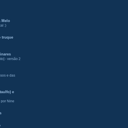
a Melo
al :)
 truque
inares
to] - versão 2
ssos e das
aulfo) e
 por Nine
s
o