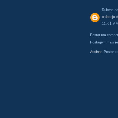
Rubens d
o desejo 
11:01 A
Postar um coment
Postagem mais re
Assinar:
Postar c