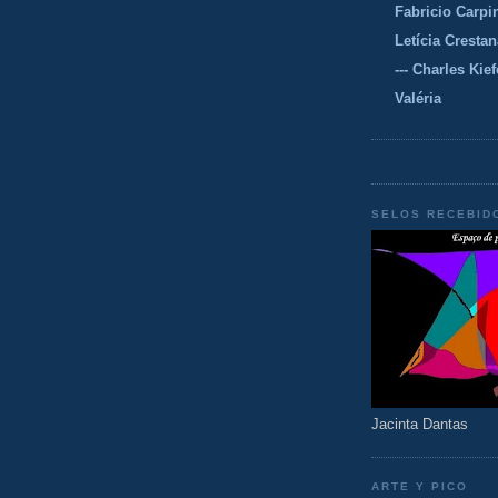
Fabricio Carpi
Letícia Crestan
--- Charles Kiefe
Valéria
SELOS RECEBID
Jacinta Dantas
ARTE Y PICO