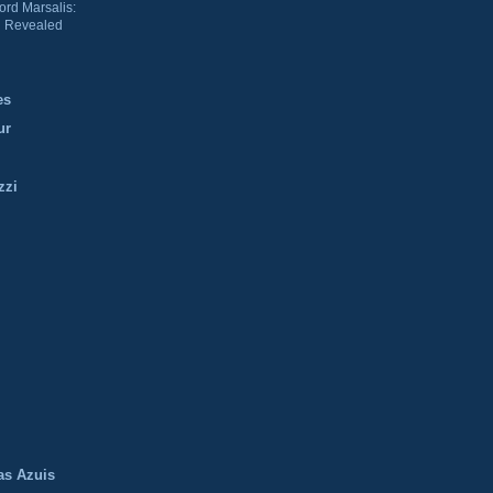
ord Marsalis:
 Revealed
es
ur
zzi
m
as Azuis