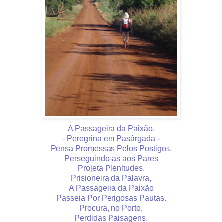
A Passageira da Paixão,
- Peregrina em Pasárgada -
Pensa Promessas Pelos Postigos.
Perseguindo-as aos Pares
Projeta Plenitudes.
Prisioneira da Palavra,
A Passageira da Paixão
Passeia Por Perigosas Pautas.
Procura, no Porto,
Perdidas Paisagens.