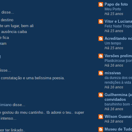
Papo de foto
Meu Porto
.
disse...
Há 15 anos
 destino
Vitor e Lucian
e um lugar, bem ali
Feliz Natal Tropic
Há 15 anos
 ausência caiba
e fica
Acreditando no
oram
Um tempo
Há 15 anos
Versões prelim
M
Plasticircose [con
Há 16 anos
isse...
missivas
da dureza dos o
e constatação e uma belíssima poesia.
rendições à vida
Há 16 anos
Guilhermina (at
convidados
barulhinho bom -
imiano
disse...
Há 16 anos
gostou do meu cantinho.. tb adorei o teu.. super
Wilson Guanai
 intenso...
Há 18 anos
Museu de Tud
por ter linkado..