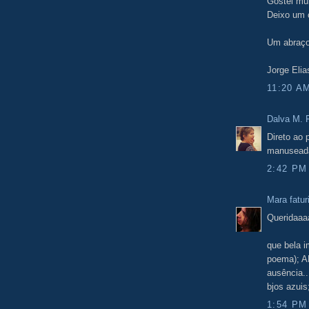
Gostei mui
Deixo um c
Um abraço
Jorge Elia
11:20 A
Dalva M. F
Direto ao 
manuseada
2:42 PM
Mara fatur
Queridaaa
que bela i
poema); AD
ausência..
bjos azuis
1:54 PM