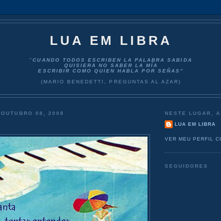
LUA EM LIBRA
"
CUANDO TODOS ESCRIBEN LA PALABRA SABIDA
QUISIERA NO SABER LA MÍA
ESCRIBIR COMO QUIEN HABLA POR SEÑAS”
(MARIO BENEDETTI, PREGUNTAS AL AZAR)
 OUTUBRO 08, 2008
NESTE LUGAR, A
LUA EM LIBRA
VER MEU PERFIL 
SEGUIDORES