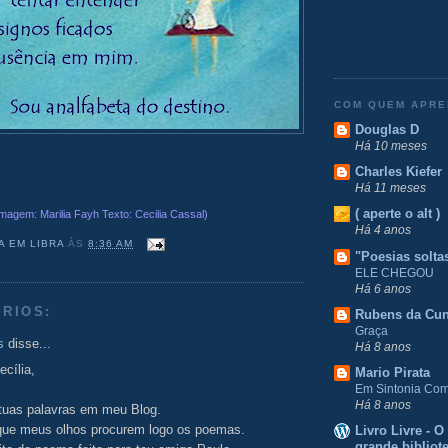
COM QUEM APR
Douglas D
Há 10 meses
Charles Kiefer
Há 11 meses
( aperte o alt )
Imagem:
Marilia Fayh
Texto: Cecilia Cassal)
Há 4 anos
A EM LIBRA
ÀS
8:36 AM
"Poesias solta
ELE CHEGOU
Há 6 anos
RIOS:
Rubens da Cu
Graça
s
disse...
Há 8 anos
cília,
Mario Pirata
Em Sintonia Com 
Há 8 anos
tuas palavras em meu Blog.
 que meus olhos procurem logo os poemas.
Livro Livre - 
grande bibliot