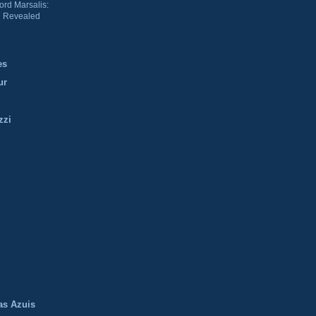
ord Marsalis:
 Revealed
es
ur
zzi
m
as Azuis