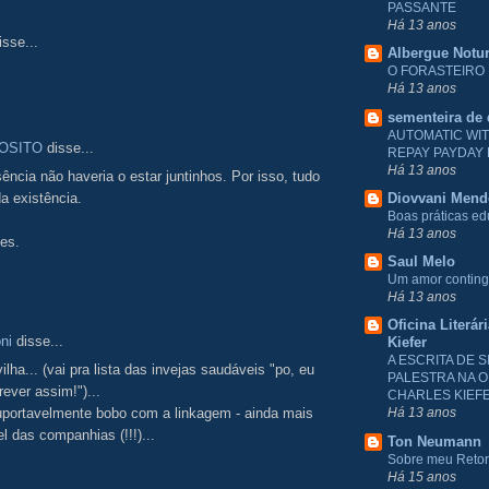
PASSANTE
Há 13 anos
sse...
Albergue Notu
!
O FORASTEIRO
Há 13 anos
sementeira de
AUTOMATIC WI
OSITO
disse...
REPAY PAYDAY
Há 13 anos
ncia não haveria o estar juntinhos. Por isso, tudo
Diovvani Men
da existência.
Boas práticas e
Há 13 anos
des.
Saul Melo
Um amor conting
Há 13 anos
Oficina Literár
ni
disse...
Kiefer
A ESCRITA DE S
lha... (vai pra lista das invejas saudáveis "po, eu
PALESTRA NA O
rever assim!")...
CHARLES KIEF
suportavelmente bobo com a linkagem - ainda mais
Há 13 anos
l das companhias (!!!)...
Ton Neumann
Sobre meu Reto
Há 15 anos