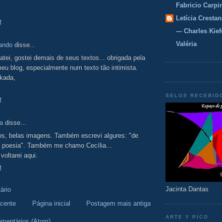
Fabricio Carpi
Letícia Crestan
M
--- Charles Kiefe
Valéria
ando
disse...
atei, gostei demais de seus textos... obrigada pela
meu blog, especialmente num texto tão intimista.
nkada,
SELOS RECEBID
M
a
disse...
os, belas imagens. Também escrevi algures: "de
 a poesia". Também me chamo Cecília...
voltarei aqui.
M
Jacinta Dantas
ário
cente
Página inicial
Postagem mais antiga
ARTE Y PICO
omentários (Atom)