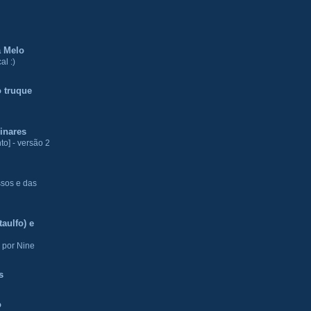
a Melo
al :)
 truque
inares
to] - versão 2
ssos e das
aulfo) e
 por Nine
s
o