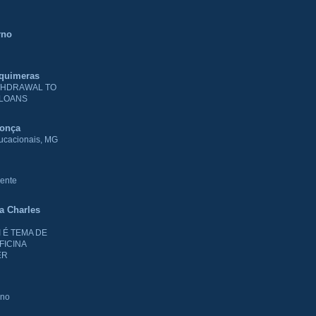
rno
 quimeras
THDRAWAL TO
 LOANS
donça
ducacionais, MG
ente
ia Charles
I É TEMA DE
FICINA
ER
rno