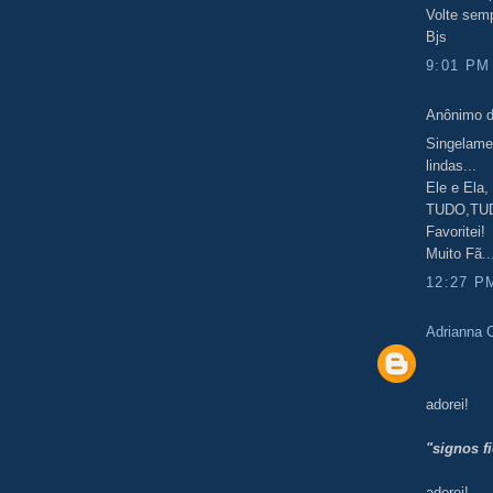
Volte sem
Bjs
9:01 PM
Anônimo d
Singelamen
lindas...
Ele e Ela, 
TUDO,TU
Favoritei!
Muito Fã..
12:27 P
Adrianna 
adorei!
"signos f
adorei!