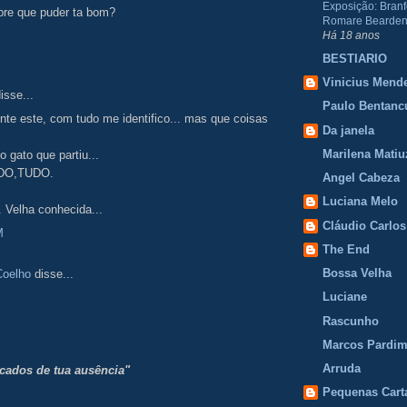
Exposição: Branf
pre que puder ta bom?
Romare Bearden
Há 18 anos
BESTIARIO
Vinicius Mend
isse...
Paulo Bentanc
te este, com tudo me identifico... mas que coisas
Da janela
Marilena Matiu
o gato que partiu...
DO,TUDO.
Angel Cabeza
Luciana Melo
. Velha conhecida...
Cláudio Carlos
M
The End
Bossa Velha
Coelho
disse...
Luciane
Rascunho
Marcos Pardi
Arruda
icados de tua ausência"
Pequenas Cart