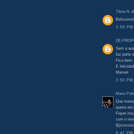
Tânia N.
di
Belíssimo
3:59 PM
DE-PROP
Sem a ausê
faz parte 
Fica bem.
E felicida
Manuel
3:50 PM
Mario Polo
Que maravi
queria esc
Fiquei in
com o níve
Bjsssssss
8:42 PM