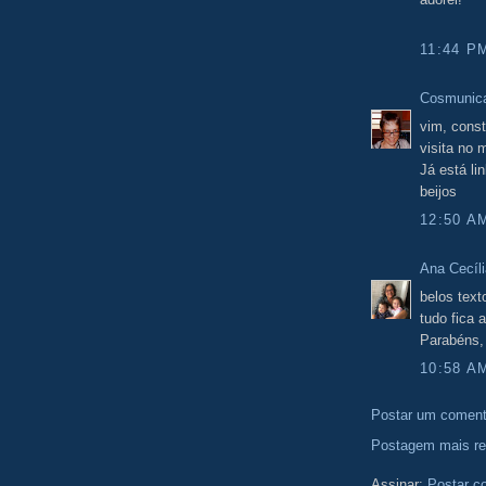
11:44 P
Cosmunic
vim, const
visita no 
Já está li
beijos
12:50 A
Ana Cecíli
belos text
tudo fica
Parabéns, 
10:58 A
Postar um coment
Postagem mais re
Assinar:
Postar c