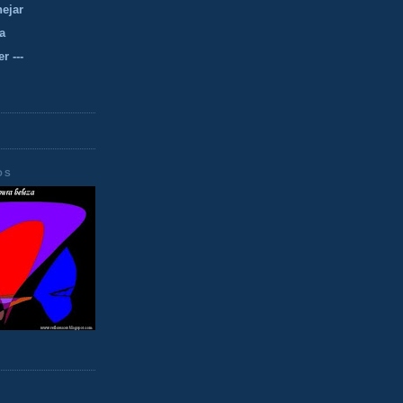
nejar
a
r ---
OS