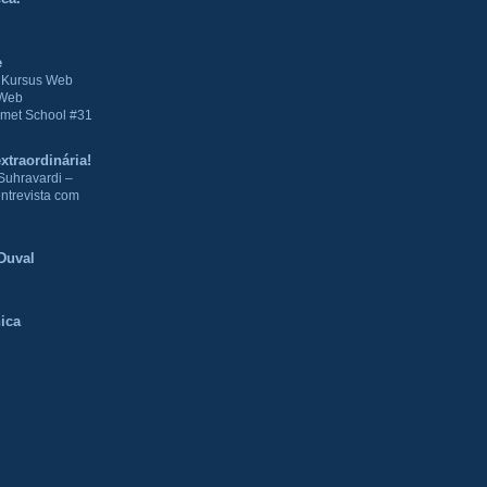
e
| Kursus Web
 Web
met School #31
xtraordinária!
Suhravardi –
ntrevista com
Duval
ica