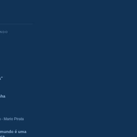
ENDO
s"
nha
- Mario Pirata
O mundo é uma
eca.