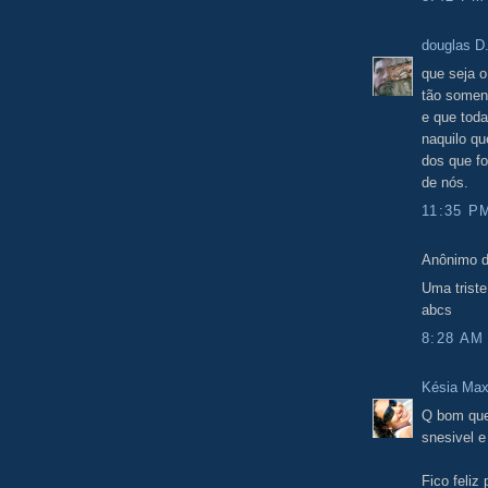
douglas D
que seja o
tão soment
e que toda
naquilo qu
dos que f
de nós.
11:35 P
Anônimo d
Uma trist
abcs
8:28 AM
Késia Max
Q bom que 
snesivel e
Fico feliz 