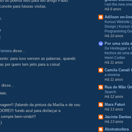
to do poema feito para teu amigo Paulo.
I am the new one
onvite para futuras visitas.
Há 9 anos
Adilson on-lin
,
Kursus Website 
Design | Kursus
s
Programming Du
Há 10 anos
M
Por uma vida e
De Heidegger a 
erreira
disse...
trechos de uma e
Henri Corbin
ponto: para isso servem as palavras, quando
Há 11 anos
s por quem tem jeito para a coisa!
Camila Canali 
a morena
Há 11 anos
i
disse...
Rua de Mão Ún
Search
aaa,
Há 12 anos
Mara Faturi
magem!! (falando da pintura da Marília e de seu
Há 13 anos
OREI!! fundo azul para disfarçar a
.sempre bem-vindo!!!
Jacinta Dantas
Há 13 anos
;)
Abstratosfera