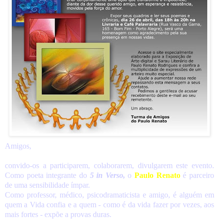
Amigos,
convido-os a participarem, colaborarem, divulgarem este evento.
Como poeta integrante do
5 in Verso,
o
Paulo Renato
é parceiro
de uma sensibilidade ímpar.
Como professor, médico, psicodramaticista e amigo, é alguém em
quem a Vida confia e a quem - como é da vida fazer por vezes, aos
mais fortes - expõe a provas duras.