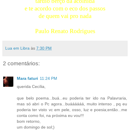
tardio berço da acolhida
e te acordo com o eco dos passos
de quem vai pro nada
Paulo Renato Rodrigues
Lua em Libra
às
7:30 PM
2 comentários:
Mara faturi
11:24 PM
querida Cecília,
que belo poema...buá...eu poderia ter ido na Palavraria,
mas só abri o Pc agora...buáááááá, muito intenso , pq eu
poderia ter visto vc em pele, osso, luz e poesia;então...me
conta como foi, na próxima eu vou!!!
bom retorno,
um domingo de sol;)